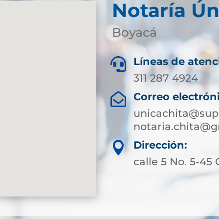
Notaría Ún
Boyacá
Líneas de atenc

311 287 4924
Correo electrón

unicachita@supe
notaria.chita@
Dirección:

calle 5 No. 5-45