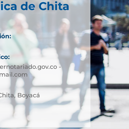
ica de Chita
ión:
ico:
rnotariado.gov.co -
gmail.com
 Chita, Boyacá