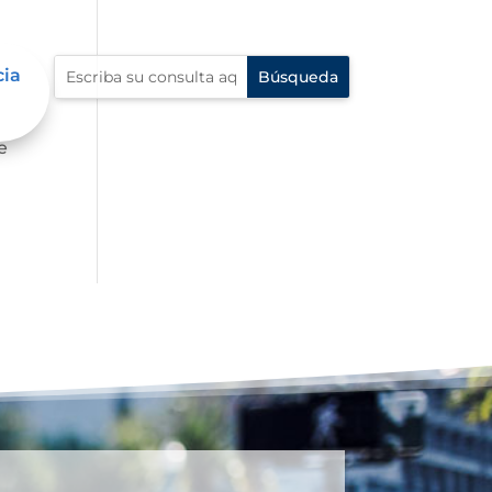
cia
e
e