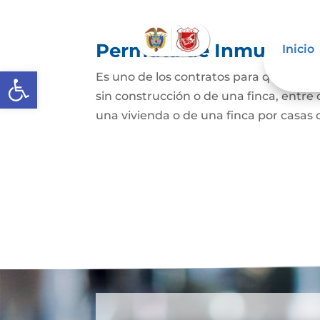
Permuta de Inmuebles
Inicio
Abrir barra de herramientas
Es uno de los contratos para que una p
sin construcción o de una finca, entre 
una vivienda o de una finca por casas o