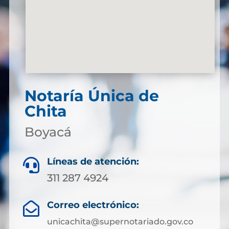
Notaría Única de
Chita
Boyacá
Líneas de atención:

311 287 4924
Correo electrónico:

unicachita@supernotariado.gov.co