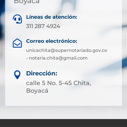
Boyacá
Líneas de atención:

311 287 4924
Correo electrónico:

unicachita@supernotariado.gov.co
- notaria.chita@gmail.com
Dirección:

calle 5 No. 5-45 Chita,
Boyacá