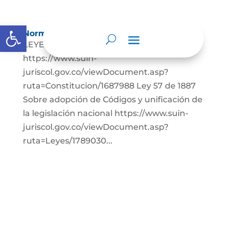
Abrir barra de herramientas
Normatividad
LEYES: Constitución Política de Colombia.
https://www.suin-
juriscol.gov.co/viewDocument.asp?
ruta=Constitucion/1687988 Ley 57 de 1887
Sobre adopción de Códigos y unificación de
la legislación nacional https://www.suin-
juriscol.gov.co/viewDocument.asp?
ruta=Leyes/1789030...