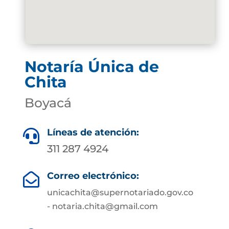
Notaría Única de
Chita
Boyacá
Líneas de atención:

311 287 4924
Correo electrónico:

unicachita@supernotariado.gov.co
- notaria.chita@gmail.com