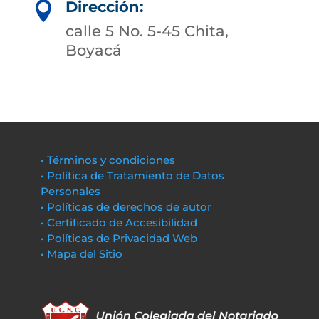
Dirección:

calle 5 No. 5-45 Chita,
Boyacá
• Términos y condiciones
• Política de Tratamiento de Datos
Personales
• Políticas de derechos de autor
• Certificado de Accesibilidad
• Políticas de Privacidad Web
• Mapa del Sitio