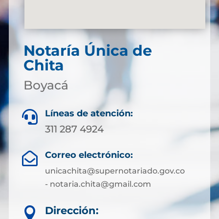
Notaría Única de
Chita
Boyacá
Líneas de atención:

311 287 4924
Correo electrónico:

unicachita@supernotariado.gov.co
- notaria.chita@gmail.com
Dirección:
