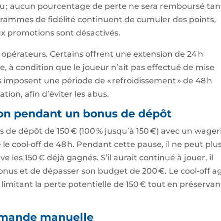
du ; aucun pourcentage de perte ne sera remboursé tan
ogrammes de fidélité continuent de cumuler des points,
aux promotions sont désactivés.
 opérateurs. Certains offrent une extension de 24 h
e, à condition que le joueur n’ait pas effectué de mise
s imposent une période de « refroidissement » de 48 h
ion, afin d’éviter les abus.
tion pendant un bonus de dépôt
s de dépôt de 150 € (100 % jusqu’à 150 €) avec un wager
e le cool‑off de 48 h. Pendant cette pause, il ne peut plu
e les 150 € déjà gagnés. S’il aurait continué à jouer, il
bonus et de dépasser son budget de 200 €. Le cool‑off ag
imitant la perte potentielle de 150 € tout en préservan
emande manuelle