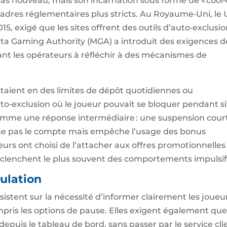
as nouveau, mais son incarnation sous forme de « cool‑o
cadres réglementaires plus stricts. Au Royaume‑Uni, le
, exigé que les sites offrent des outils d’auto‑exclusio
Malta Gaming Authority (MGA) a introduit des exigences d
ant les opérateurs à réfléchir à des mécanismes de
taient en des limites de dépôt quotidiennes ou
to‑exclusion où le joueur pouvait se bloquer pendant s
comme une réponse intermédiaire : une suspension cour
rme pas le compte mais empêche l’usage des bonus
eurs ont choisi de l’attacher aux offres promotionnelles
éclenchent le plus souvent des comportements impulsif
gulation
sistent sur la nécessité d’informer clairement les joueu
pris les options de pause. Elles exigent également que
depuis le tableau de bord, sans passer par le service cli