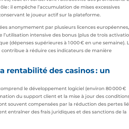
trôle : il empêche l’accumulation de mises excessives
onservant le joueur actif sur la plateforme.
bliées anonymement par plusieurs licences européennes
l’utilisation intensive des bonus (plus de trois activati
risque (dépenses supérieures à 1 000 € en une semaine). 
, contribue à réduire ces indicateurs de manière
a rentabilité des casinos : un
comprend le développement logiciel (environ 80 000 €
tion du support client et la mise à jour des condition
ont souvent compensées par la réduction des pertes li
t entraîner des frais juridiques et des sanctions de la