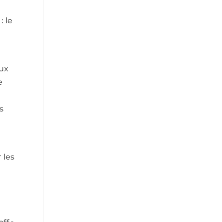
: le
aux
e
s
 les