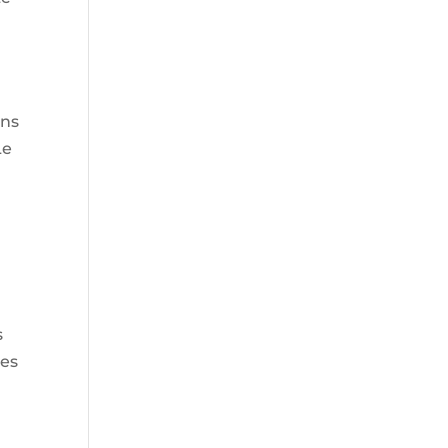
,
ons
Le
s
ées