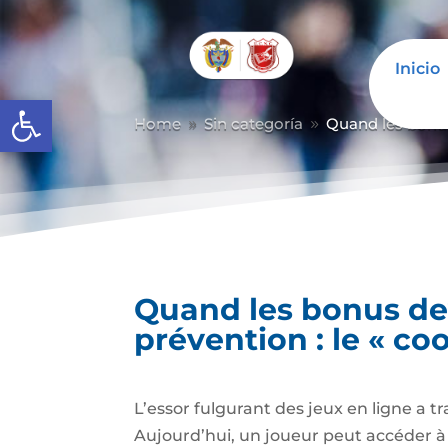
Inicio
Abrir barra de herramientas
Home
Sin categoría
Quand les bonus
9
9
Quand les bonus de
prévention : le « co
L’essor fulgurant des jeux en ligne a
Aujourd’hui, un joueur peut accéder à