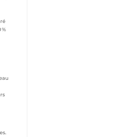
tré
0 %
leau
urs
es.