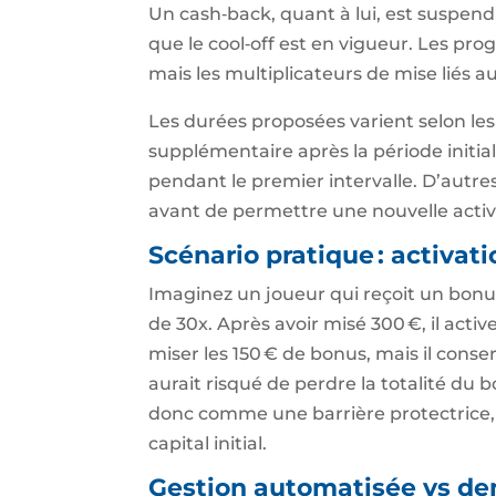
Un cash‑back, quant à lui, est suspen
que le cool‑off est en vigueur. Les pr
mais les multiplicateurs de mise liés 
Les durées proposées varient selon les
supplémentaire après la période initial
pendant le premier intervalle. D’autre
avant de permettre une nouvelle activat
Scénario pratique : activa
Imaginez un joueur qui reçoit un bonu
de 30x. Après avoir misé 300 €, il activ
miser les 150 € de bonus, mais il conserv
aurait risqué de perdre la totalité du 
donc comme une barrière protectrice, l
capital initial.
Gestion automatisée vs d