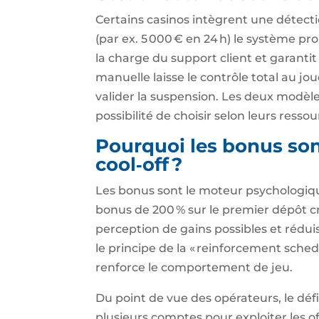
Certains casinos intègrent une détecti
(par ex. 5 000 € en 24 h) le système p
la charge du support client et garant
manuelle laisse le contrôle total au jou
valider la suspension. Les deux modèle
possibilité de choisir selon leurs resso
Pourquoi les bonus sont
cool‑off ?
Les bonus sont le moteur psychologiqu
bonus de 200 % sur le premier dépôt c
perception de gains possibles et rédui
le principe de la « reinforcement sch
renforce le comportement de jeu.
Du point de vue des opérateurs, le défi
plusieurs comptes pour exploiter les of