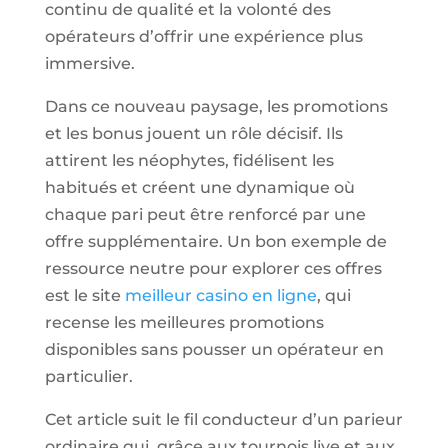
continu de qualité et la volonté des
opérateurs d’offrir une expérience plus
immersive.
Dans ce nouveau paysage, les promotions
et les bonus jouent un rôle décisif. Ils
attirent les néophytes, fidélisent les
habitués et créent une dynamique où
chaque pari peut être renforcé par une
offre supplémentaire. Un bon exemple de
ressource neutre pour explorer ces offres
est le site
meilleur casino en ligne
, qui
recense les meilleures promotions
disponibles sans pousser un opérateur en
particulier.
Cet article suit le fil conducteur d’un parieur
ordinaire qui, grâce aux tournois live et aux