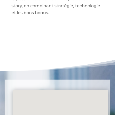
story, en combinant stratégie, technologie
et les bons bonus.