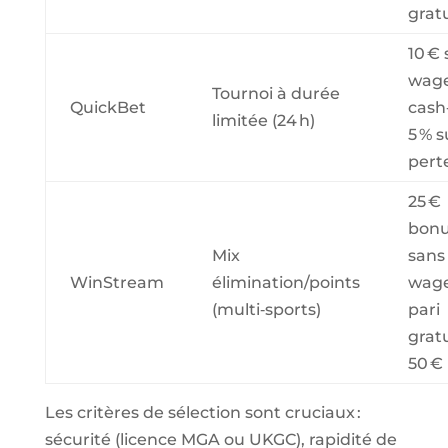
gratu
10 €
wage
Tournoi à durée
QuickBet
cash
limitée (24 h)
5 % s
pert
25 €
bon
Mix
sans
WinStream
élimination/points
wage
(multi‑sports)
pari
gratu
50 €
Les critères de sélection sont cruciaux :
sécurité (licence MGA ou UKGC), rapidité de