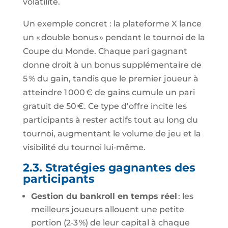
volatilité.
Un exemple concret : la plateforme X lance
un « double bonus » pendant le tournoi de la
Coupe du Monde. Chaque pari gagnant
donne droit à un bonus supplémentaire de
5 % du gain, tandis que le premier joueur à
atteindre 1 000 € de gains cumule un pari
gratuit de 50 €. Ce type d’offre incite les
participants à rester actifs tout au long du
tournoi, augmentant le volume de jeu et la
visibilité du tournoi lui‑même.
2.3. Stratégies gagnantes des
participants
Gestion du bankroll en temps réel
: les
meilleurs joueurs allouent une petite
portion (2‑3 %) de leur capital à chaque