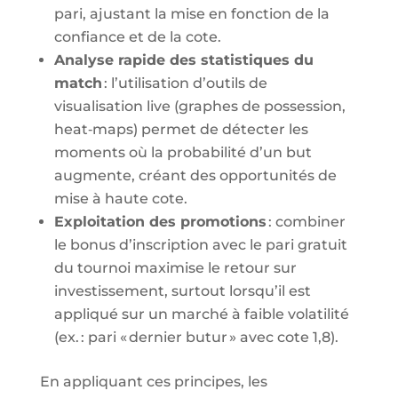
pari, ajustant la mise en fonction de la
confiance et de la cote.
Analyse rapide des statistiques du
match
: l’utilisation d’outils de
visualisation live (graphes de possession,
heat‑maps) permet de détecter les
moments où la probabilité d’un but
augmente, créant des opportunités de
mise à haute cote.
Exploitation des promotions
: combiner
le bonus d’inscription avec le pari gratuit
du tournoi maximise le retour sur
investissement, surtout lorsqu’il est
appliqué sur un marché à faible volatilité
(ex. : pari « dernier butur » avec cote 1,8).
En appliquant ces principes, les