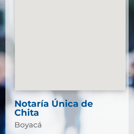
Notaría Única de
Chita
Boyacá