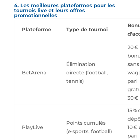
4. Les meilleures plateformes pour les
tournois live et leurs offres
promotionnelles
Bon
Plateforme
Type de tournoi
d’ac
20 €
bon
Élimination
sans
BetArena
directe (football,
wage
tennis)
pari
gratu
30 €
15 % 
dépô
Points cumulés
PlayLive
10 €
(e‑sports, football)
pari