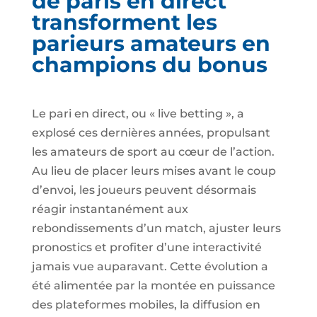
de paris en direct
transforment les
parieurs amateurs en
champions du bonus
Le pari en direct, ou « live betting », a
explosé ces dernières années, propulsant
les amateurs de sport au cœur de l’action.
Au lieu de placer leurs mises avant le coup
d’envoi, les joueurs peuvent désormais
réagir instantanément aux
rebondissements d’un match, ajuster leurs
pronostics et profiter d’une interactivité
jamais vue auparavant. Cette évolution a
été alimentée par la montée en puissance
des plateformes mobiles, la diffusion en