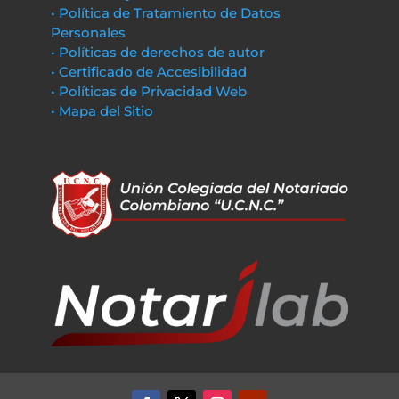
• Política de Tratamiento de Datos
Personales
• Políticas de derechos de autor
• Certificado de Accesibilidad
• Políticas de Privacidad Web
• Mapa del Sitio