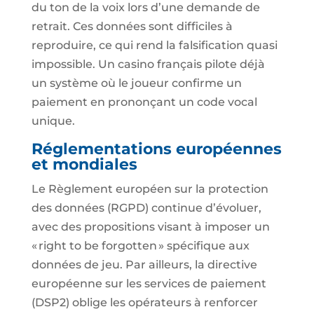
du ton de la voix lors d’une demande de
retrait. Ces données sont difficiles à
reproduire, ce qui rend la falsification quasi
impossible. Un casino français pilote déjà
un système où le joueur confirme un
paiement en prononçant un code vocal
unique.
Réglementations européennes
et mondiales
Le Règlement européen sur la protection
des données (RGPD) continue d’évoluer,
avec des propositions visant à imposer un
« right to be forgotten » spécifique aux
données de jeu. Par ailleurs, la directive
européenne sur les services de paiement
(DSP2) oblige les opérateurs à renforcer