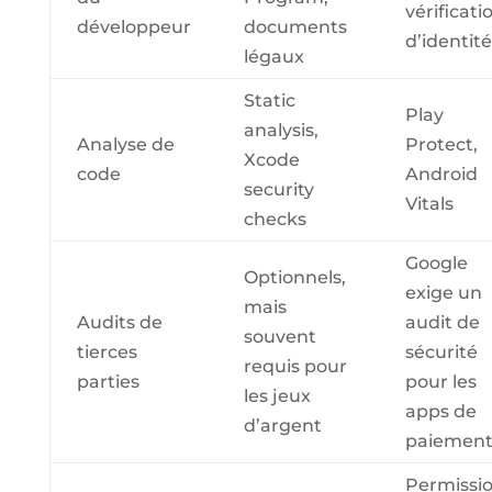
vérificati
développeur
documents
d’identité
légaux
Static
Play
analysis,
Analyse de
Protect,
Xcode
code
Android
security
Vitals
checks
Google
Optionnels,
exige un
mais
Audits de
audit de
souvent
tierces
sécurité
requis pour
parties
pour les
les jeux
apps de
d’argent
paiemen
Permissi