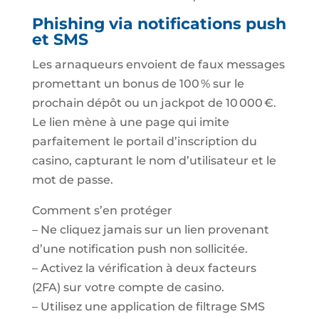
Phishing via notifications push
et SMS
Les arnaqueurs envoient de faux messages
promettant un bonus de 100 % sur le
prochain dépôt ou un jackpot de 10 000 €.
Le lien mène à une page qui imite
parfaitement le portail d’inscription du
casino, capturant le nom d’utilisateur et le
mot de passe.
Comment s’en protéger
– Ne cliquez jamais sur un lien provenant
d’une notification push non sollicitée.
– Activez la vérification à deux facteurs
(2FA) sur votre compte de casino.
– Utilisez une application de filtrage SMS