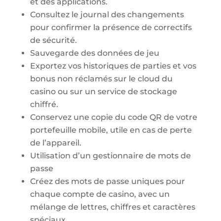
et des applications.
Consultez le journal des changements
pour confirmer la présence de correctifs
de sécurité.
Sauvegarde des données de jeu
Exportez vos historiques de parties et vos
bonus non réclamés sur le cloud du
casino ou sur un service de stockage
chiffré.
Conservez une copie du code QR de votre
portefeuille mobile, utile en cas de perte
de l’appareil.
Utilisation d’un gestionnaire de mots de
passe
Créez des mots de passe uniques pour
chaque compte de casino, avec un
mélange de lettres, chiffres et caractères
spéciaux.