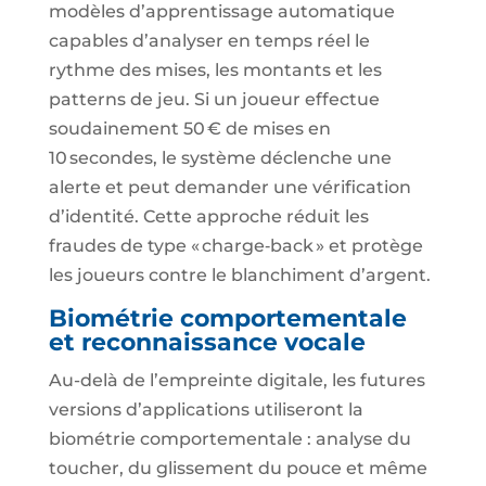
modèles d’apprentissage automatique
capables d’analyser en temps réel le
rythme des mises, les montants et les
patterns de jeu. Si un joueur effectue
soudainement 50 € de mises en
10 secondes, le système déclenche une
alerte et peut demander une vérification
d’identité. Cette approche réduit les
fraudes de type « charge‑back » et protège
les joueurs contre le blanchiment d’argent.
Biométrie comportementale
et reconnaissance vocale
Au-delà de l’empreinte digitale, les futures
versions d’applications utiliseront la
biométrie comportementale : analyse du
toucher, du glissement du pouce et même