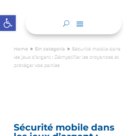
Abrir barra de herramientas
Home
Sin categoría
Sécurité mobile dans
9
9
les jeux d’argent : Démystifier les croyances et
protéger vos parties
Sécurité mobile dans