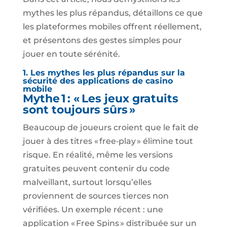
mythes les plus répandus, détaillons ce que
les plateformes mobiles offrent réellement,
et présentons des gestes simples pour
jouer en toute sérénité.
1. Les mythes les plus répandus sur la
sécurité des applications de casino
mobile
Mythe 1 : « Les jeux gratuits
sont toujours sûrs »
Beaucoup de joueurs croient que le fait de
jouer à des titres « free‑play » élimine tout
risque. En réalité, même les versions
gratuites peuvent contenir du code
malveillant, surtout lorsqu’elles
proviennent de sources tierces non
vérifiées. Un exemple récent : une
application « Free Spins » distribuée sur un