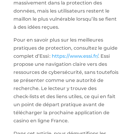
massivement dans la protection des
données, mais les utilisateurs restent le
maillon le plus vulnérable lorsqu’ils se fient
à des idées reçues.
Pour en savoir plus sur les meilleures
pratiques de protection, consultez le guide
complet d’Essi :
https://www.essi.fr/
. Essi
propose une navigation claire vers des
ressources de cybersécurité, sans toutefois
se présenter comme une autorité de
recherche. Le lecteur y trouve des
check‑lists et des liens utiles, ce qui en fait
un point de départ pratique avant de
télécharger la prochaine application de
casino en ligne France.
Dans cet article, nous démystifions les