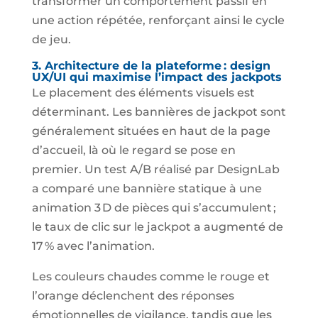
transformer un comportement passif en
une action répétée, renforçant ainsi le cycle
de jeu.
3. Architecture de la plateforme : design
UX/UI qui maximise l’impact des jackpots
Le placement des éléments visuels est
déterminant. Les bannières de jackpot sont
généralement situées en haut de la page
d’accueil, là où le regard se pose en
premier. Un test A/B réalisé par DesignLab
a comparé une bannière statique à une
animation 3 D de pièces qui s’accumulent ;
le taux de clic sur le jackpot a augmenté de
17 % avec l’animation.
Les couleurs chaudes comme le rouge et
l’orange déclenchent des réponses
émotionnelles de vigilance, tandis que les