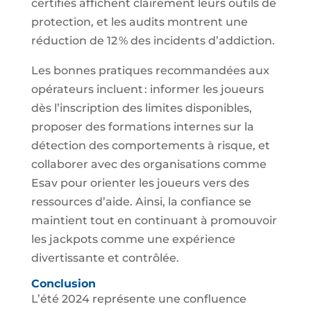
certifiés affichent clairement leurs outils de
protection, et les audits montrent une
réduction de 12 % des incidents d’addiction.
Les bonnes pratiques recommandées aux
opérateurs incluent : informer les joueurs
dès l’inscription des limites disponibles,
proposer des formations internes sur la
détection des comportements à risque, et
collaborer avec des organisations comme
Esav pour orienter les joueurs vers des
ressources d’aide. Ainsi, la confiance se
maintient tout en continuant à promouvoir
les jackpots comme une expérience
divertissante et contrôlée.
Conclusion
L’été 2024 représente une confluence