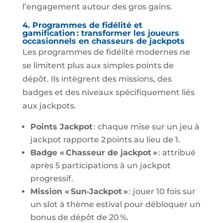
l’engagement autour des gros gains.
4. Programmes de fidélité et
gamification : transformer les joueurs
occasionnels en chasseurs de jackpots
Les programmes de fidélité modernes ne
se limitent plus aux simples points de
dépôt. Ils intègrent des missions, des
badges et des niveaux spécifiquement liés
aux jackpots.
Points Jackpot
: chaque mise sur un jeu à
jackpot rapporte 2 points au lieu de 1.
Badge « Chasseur de jackpot »
: attribué
après 5 participations à un jackpot
progressif.
Mission « Sun‑Jackpot »
: jouer 10 fois sur
un slot à thème estival pour débloquer un
bonus de dépôt de 20 %.