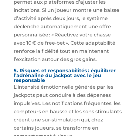
permet aux plateformes d’ajuster les
incitations. Si un joueur montre une baisse
d’activité après deux jours, le système
déclenche automatiquement une offre
personnalisée : « Réactivez votre chasse
avec 10 € de free‑bet ». Cette adaptabilité
renforce la fidélité tout en maintenant
l’excitation autour des gros gains.
5. Risques et responsabilités : équilibrer
l’adrénaline du jackpot avec le jeu
responsable
L’intensité émotionnelle générée par les
jackpots peut conduire à des dépenses
impulsives. Les notifications fréquentes, les
compteurs en hausse et les sons stimulants
créent une sur‑stimulation qui, chez
certains joueurs, se transforme en