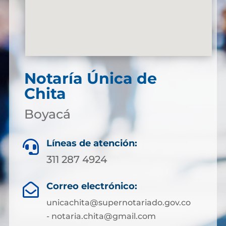
Notaría Única de
Chita
Boyacá
Líneas de atención:

311 287 4924
Correo electrónico:

unicachita@supernotariado.gov.co
- notaria.chita@gmail.com