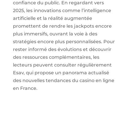
confiance du public. En regardant vers
2025, les innovations comme l’intelligence
artificielle et la réalité augmentée
promettent de rendre les jackpots encore
plus immersifs, ouvrant la voie à des
stratégies encore plus personnalisées. Pour
rester informé des évolutions et découvrir
des ressources complémentaires, les
lecteurs peuvent consulter régulièrement
Esav, qui propose un panorama actualisé
des nouvelles tendances du casino en ligne
en France.