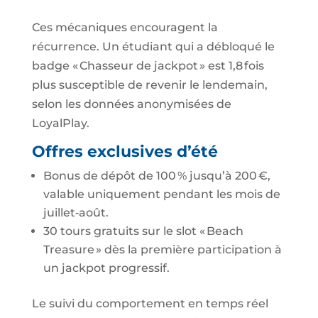
Ces mécaniques encouragent la
récurrence. Un étudiant qui a débloqué le
badge « Chasseur de jackpot » est 1,8 fois
plus susceptible de revenir le lendemain,
selon les données anonymisées de
LoyalPlay.
Offres exclusives d’été
Bonus de dépôt de 100 % jusqu’à 200 €,
valable uniquement pendant les mois de
juillet‑août.
30 tours gratuits sur le slot « Beach
Treasure » dès la première participation à
un jackpot progressif.
Le suivi du comportement en temps réel