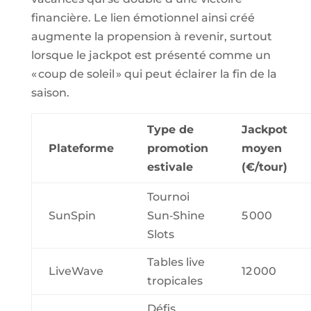
financière. Le lien émotionnel ainsi créé
augmente la propension à revenir, surtout
lorsque le jackpot est présenté comme un
« coup de soleil » qui peut éclairer la fin de la
saison.
Type de
Jackpot
Plateforme
promotion
moyen
estivale
(€/tour)
Tournoi
SunSpin
Sun‑Shine
5 000
Slots
Tables live
LiveWave
12 000
tropicales
Défis