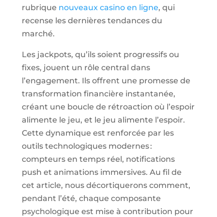
rubrique
nouveaux casino en ligne
, qui
recense les dernières tendances du
marché.
Les jackpots, qu’ils soient progressifs ou
fixes, jouent un rôle central dans
l’engagement. Ils offrent une promesse de
transformation financière instantanée,
créant une boucle de rétroaction où l’espoir
alimente le jeu, et le jeu alimente l’espoir.
Cette dynamique est renforcée par les
outils technologiques modernes :
compteurs en temps réel, notifications
push et animations immersives. Au fil de
cet article, nous décortiquerons comment,
pendant l’été, chaque composante
psychologique est mise à contribution pour