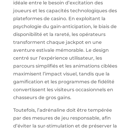
idéale entre le besoin d’excitation des
joueurs et les capacités technologiques des
plateformes de casino. En exploitant la
psychologie du gain‑anticipation, le biais de
disponibilité et la rareté, les opérateurs
transforment chaque jackpot en une
aventure estivale mémorable. Le design
centré sur l’expérience utilisateur, les
parcours simplifiés et les animations ciblées
maximisent l’impact visuel, tandis que la
gamification et les programmes de fidélité
convertissent les visiteurs occasionnels en
chasseurs de gros gains.
Toutefois, l’adrénaline doit être tempérée
par des mesures de jeu responsable, afin
d’éviter la sur‑stimulation et de préserver la