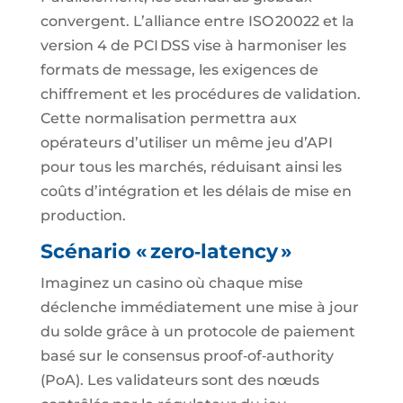
convergent. L’alliance entre ISO 20022 et la
version 4 de PCI DSS vise à harmoniser les
formats de message, les exigences de
chiffrement et les procédures de validation.
Cette normalisation permettra aux
opérateurs d’utiliser un même jeu d’API
pour tous les marchés, réduisant ainsi les
coûts d’intégration et les délais de mise en
production.
Scénario « zero‑latency »
Imaginez un casino où chaque mise
déclenche immédiatement une mise à jour
du solde grâce à un protocole de paiement
basé sur le consensus proof‑of‑authority
(PoA). Les validateurs sont des nœuds