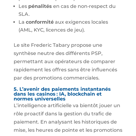
Les
pénalités
en cas de non‑respect du
SLA.
La
conformité
aux exigences locales
(AML, KYC, licences de jeu).
Le site Frederic Tabary propose une
synthèse neutre des différents PSP,
permettant aux opérateurs de comparer
rapidement les offres sans être influencés
par des promotions commerciales.
5. L’avenir des paiements instantanés
dans les casinos : IA, blockchain et
normes universelles
L’intelligence artificielle va bientôt jouer un
rôle proactif dans la gestion du trafic de
paiement. En analysant les historiques de
mise, les heures de pointe et les promotions