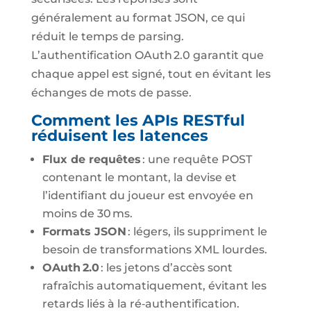
généralement au format JSON, ce qui
réduit le temps de parsing.
L’authentification OAuth 2.0 garantit que
chaque appel est signé, tout en évitant les
échanges de mots de passe.
Comment les APIs RESTful
réduisent les latences
Flux de requêtes
: une requête POST
contenant le montant, la devise et
l’identifiant du joueur est envoyée en
moins de 30 ms.
Formats JSON
: légers, ils suppriment le
besoin de transformations XML lourdes.
OAuth 2.0
: les jetons d’accès sont
rafraîchis automatiquement, évitant les
retards liés à la ré‑authentification.