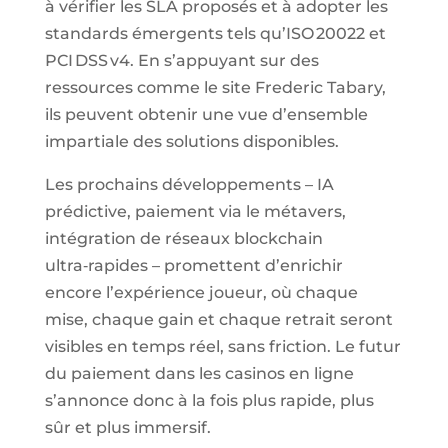
à vérifier les SLA proposés et à adopter les
standards émergents tels qu’ISO 20022 et
PCI DSS v4. En s’appuyant sur des
ressources comme le site Frederic Tabary,
ils peuvent obtenir une vue d’ensemble
impartiale des solutions disponibles.
Les prochains développements – IA
prédictive, paiement via le métavers,
intégration de réseaux blockchain
ultra‑rapides – promettent d’enrichir
encore l’expérience joueur, où chaque
mise, chaque gain et chaque retrait seront
visibles en temps réel, sans friction. Le futur
du paiement dans les casinos en ligne
s’annonce donc à la fois plus rapide, plus
sûr et plus immersif.