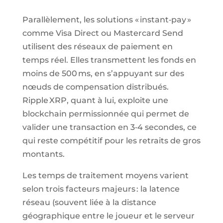
Parallèlement, les solutions « instant‑pay »
comme Visa Direct ou Mastercard Send
utilisent des réseaux de paiement en
temps réel. Elles transmettent les fonds en
moins de 500 ms, en s’appuyant sur des
nœuds de compensation distribués.
Ripple XRP, quant à lui, exploite une
blockchain permissionnée qui permet de
valider une transaction en 3‑4 secondes, ce
qui reste compétitif pour les retraits de gros
montants.
Les temps de traitement moyens varient
selon trois facteurs majeurs : la latence
réseau (souvent liée à la distance
géographique entre le joueur et le serveur