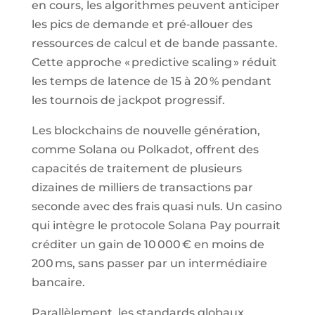
en cours, les algorithmes peuvent anticiper
les pics de demande et pré‑allouer des
ressources de calcul et de bande passante.
Cette approche « predictive scaling » réduit
les temps de latence de 15 à 20 % pendant
les tournois de jackpot progressif.
Les blockchains de nouvelle génération,
comme Solana ou Polkadot, offrent des
capacités de traitement de plusieurs
dizaines de milliers de transactions par
seconde avec des frais quasi nuls. Un casino
qui intègre le protocole Solana Pay pourrait
créditer un gain de 10 000 € en moins de
200 ms, sans passer par un intermédiaire
bancaire.
Parallèlement, les standards globaux