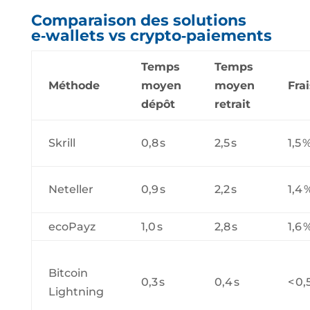
Comparaison des solutions
e‑wallets vs crypto‑paiements
Temps
Temps
Méthode
moyen
moyen
Frai
dépôt
retrait
Skrill
0,8 s
2,5 s
1,5 
Neteller
0,9 s
2,2 s
1,4 
ecoPayz
1,0 s
2,8 s
1,6 
Bitcoin
0,3 s
0,4 s
< 0,
Lightning