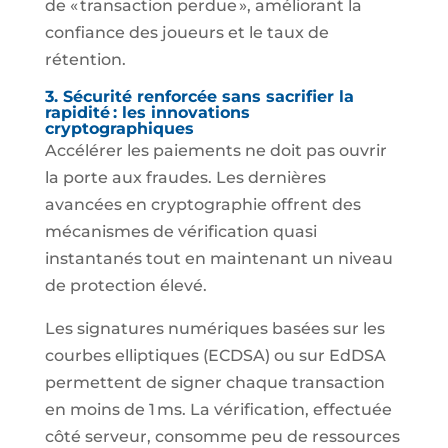
de « transaction perdue », améliorant la
confiance des joueurs et le taux de
rétention.
3. Sécurité renforcée sans sacrifier la
rapidité : les innovations
cryptographiques
Accélérer les paiements ne doit pas ouvrir
la porte aux fraudes. Les dernières
avancées en cryptographie offrent des
mécanismes de vérification quasi
instantanés tout en maintenant un niveau
de protection élevé.
Les signatures numériques basées sur les
courbes elliptiques (ECDSA) ou sur EdDSA
permettent de signer chaque transaction
en moins de 1 ms. La vérification, effectuée
côté serveur, consomme peu de ressources