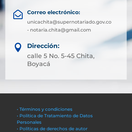
Correo electrónico:

unicachita@supernotariado.gov.co
- notaria.chita@gmail.com
Dirección:

calle 5 No. 5-45 Chita,
Boyacá
• Términos y condiciones
• Política de Tratamiento de Datos
Personales
• Políticas de derechos de autor