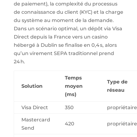
de paiement), la complexité du processus
de connaissance du client (KYC) et la charge
du système au moment de la demande.
Dans un scénario optimal, un dépôt via Visa
Direct depuis la France vers un casino
hébergé à Dublin se finalise en 0,4 s, alors
qu’un virement SEPA traditionnel prend
24 h.
Temps
Type de
Solution
moyen
réseau
(ms)
Visa Direct
350
propriétaire
Mastercard
420
propriétaire
Send