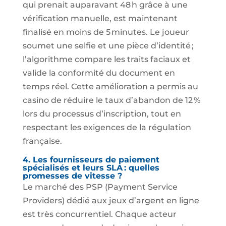
qui prenait auparavant 48 h grâce à une
vérification manuelle, est maintenant
finalisé en moins de 5 minutes. Le joueur
soumet une selfie et une pièce d’identité ;
l’algorithme compare les traits faciaux et
valide la conformité du document en
temps réel. Cette amélioration a permis au
casino de réduire le taux d’abandon de 12 %
lors du processus d’inscription, tout en
respectant les exigences de la régulation
française.
4. Les fournisseurs de paiement
spécialisés et leurs SLA : quelles
promesses de vitesse ?
Le marché des PSP (Payment Service
Providers) dédié aux jeux d’argent en ligne
est très concurrentiel. Chaque acteur