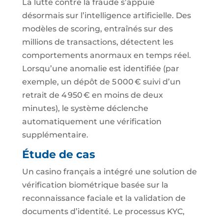
La lutte contre la fraude s’appuie
désormais sur l’intelligence artificielle. Des
modèles de scoring, entraînés sur des
millions de transactions, détectent les
comportements anormaux en temps réel.
Lorsqu’une anomalie est identifiée (par
exemple, un dépôt de 5 000 € suivi d’un
retrait de 4 950 € en moins de deux
minutes), le système déclenche
automatiquement une vérification
supplémentaire.
Étude de cas
Un casino français a intégré une solution de
vérification biométrique basée sur la
reconnaissance faciale et la validation de
documents d’identité. Le processus KYC,