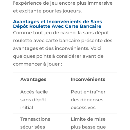
l’expérience de jeu encore plus immersive
et excitante pour les joueurs.
Avantages et Inconvénients de Sans
Dépôt Roulette Avec Carte Bancaire
Comme tout jeu de casino, la sans dépôt
roulette avec carte bancaire présente des
avantages et des inconvénients. Voici
quelques points à considérer avant de
commencer à jouer :
Avantages
Inconvénients
Accès facile
Peut entraîner
sans dépôt
des dépenses
initial
excessives
Transactions
Limite de mise
sécurisées
plus basse que