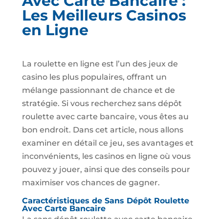
Avec Carte Bancaire :
Les Meilleurs Casinos
en Ligne
La roulette en ligne est l’un des jeux de
casino les plus populaires, offrant un
mélange passionnant de chance et de
stratégie. Si vous recherchez sans dépôt
roulette avec carte bancaire, vous êtes au
bon endroit. Dans cet article, nous allons
examiner en détail ce jeu, ses avantages et
inconvénients, les casinos en ligne où vous
pouvez y jouer,
ainsi que des conseils pour
maximiser vos chances de gagner.
Caractéristiques de Sans Dépôt Roulette
Avec Carte Bancaire