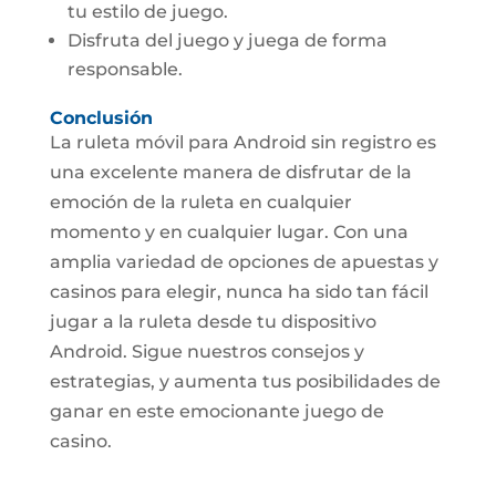
tu estilo de juego.
Disfruta del juego y juega de forma
responsable.
Conclusión
La ruleta móvil para Android sin registro es
una excelente manera de disfrutar de la
emoción de la ruleta en cualquier
momento y en cualquier lugar. Con una
amplia variedad de opciones de apuestas y
casinos para elegir, nunca ha sido tan fácil
jugar a la ruleta desde tu dispositivo
Android. Sigue nuestros consejos y
estrategias, y aumenta tus posibilidades de
ganar en este emocionante juego de
casino.