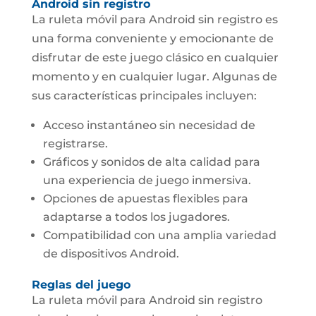
Android sin registro
La ruleta móvil para Android sin registro es
una forma conveniente y emocionante de
disfrutar de este juego clásico en cualquier
momento y en cualquier lugar. Algunas de
sus características principales incluyen:
Acceso instantáneo sin necesidad de
registrarse.
Gráficos y sonidos de alta calidad para
una experiencia de juego inmersiva.
Opciones de apuestas flexibles para
adaptarse a todos los jugadores.
Compatibilidad con una amplia variedad
de dispositivos Android.
Reglas del juego
La ruleta móvil para Android sin registro