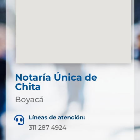
Notaría Única de
Chita
Boyacá
Líneas de atención:

311 287 4924