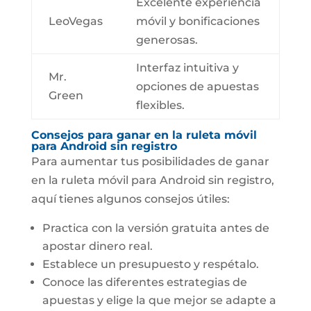
Excelente experiencia
LeoVegas
móvil y bonificaciones
generosas.
Interfaz intuitiva y
Mr.
opciones de apuestas
Green
flexibles.
Consejos para ganar en la ruleta móvil
para Android sin registro
Para aumentar tus posibilidades de ganar
en la ruleta móvil para Android sin registro,
aquí tienes algunos consejos útiles:
Practica con la versión gratuita antes de
apostar dinero real.
Establece un presupuesto y respétalo.
Conoce las diferentes estrategias de
apuestas y elige la que mejor se adapte a