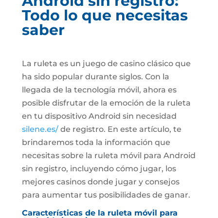
Android sin registro:
Todo lo que necesitas
saber
La ruleta es un juego de casino clásico que
ha sido popular durante siglos. Con la
llegada de la tecnología móvil, ahora es
posible disfrutar de la emoción de la ruleta
en tu dispositivo Android sin necesidad
silene.es/
de registro. En este artículo, te
brindaremos toda la información que
necesitas sobre la ruleta
móvil para Android
sin registro, incluyendo cómo jugar, los
mejores casinos donde jugar y consejos
para aumentar tus posibilidades de ganar.
Características de la ruleta móvil para