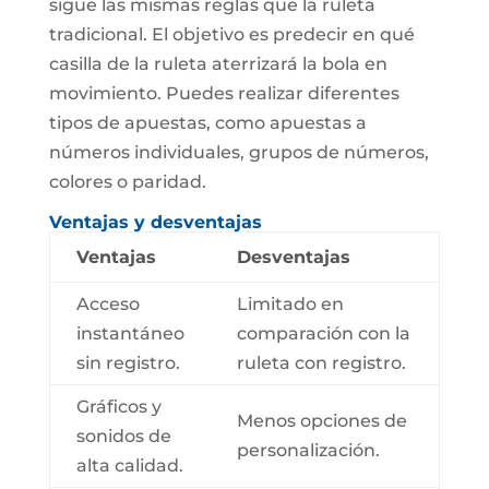
sigue las mismas reglas que la ruleta
tradicional. El objetivo es predecir en qué
casilla de la ruleta aterrizará la bola en
movimiento. Puedes realizar diferentes
tipos de apuestas, como apuestas a
números individuales, grupos de números,
colores o paridad.
Ventajas y desventajas
Ventajas
Desventajas
Acceso
Limitado en
instantáneo
comparación con la
sin registro.
ruleta con registro.
Gráficos y
Menos opciones de
sonidos de
personalización.
alta calidad.