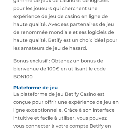
gamme de jeux de casino et de logiciels
pour les joueurs qui cherchent une
expérience de jeu de casino en ligne de
haute qualité. Avec ses partenaires de jeu
de renommée mondiale et ses logiciels de
haute qualité, Betify est un choix idéal pour
les amateurs de jeu de hasard.
Bonus exclusif : Obtenez un bonus de
bienvenue de 100€ en utilisant le code
BON100
Plateforme de jeu
La plateforme de jeu Betify Casino est
conçue pour offrir une expérience de jeu en
ligne exceptionnelle. Grâce à son interface
intuitive et facile à utiliser, vous pouvez
vous connecter à votre compte Betify en