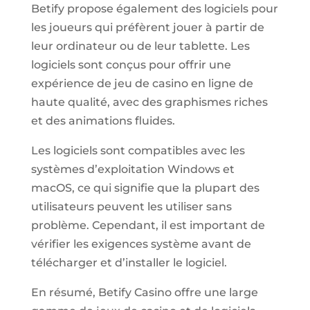
Betify propose également des logiciels pour
les joueurs qui préfèrent jouer à partir de
leur ordinateur ou de leur tablette. Les
logiciels sont conçus pour offrir une
expérience de jeu de casino en ligne de
haute qualité, avec des graphismes riches
et des animations fluides.
Les logiciels sont compatibles avec les
systèmes d’exploitation Windows et
macOS, ce qui signifie que la plupart des
utilisateurs peuvent les utiliser sans
problème. Cependant, il est important de
vérifier les exigences système avant de
télécharger et d’installer le logiciel.
En résumé, Betify Casino offre une large