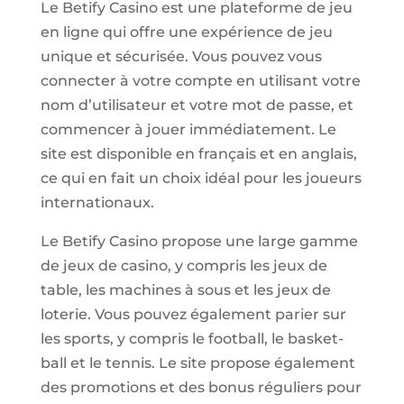
Le Betify Casino est une plateforme de jeu
en ligne qui offre une expérience de jeu
unique et sécurisée. Vous pouvez vous
connecter à votre compte en utilisant votre
nom d’utilisateur et votre mot de passe, et
commencer à jouer immédiatement. Le
site est disponible en français et en anglais,
ce qui en fait un choix idéal pour les joueurs
internationaux.
Le Betify Casino propose une large gamme
de jeux de casino, y compris les jeux de
table, les machines à sous et les jeux de
loterie. Vous pouvez également parier sur
les sports, y compris le football, le basket-
ball et le tennis. Le site propose également
des promotions et des bonus réguliers pour