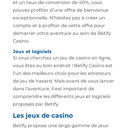
et un taux de conversion de 40%, vous
pouvez profiter d’une offre de bienvenue
exceptionnelle. N’hésitez pas à créer un
compte et à profiter de cette offre pour
démarrer votre aventure au sein de Betify
Casino.
Jeux et logiciels
Si vous cherchez un jeu de casino en ligne,
vous êtes au bon endroit ! Betify Casino est
l’un des meilleurs choix pour les amateurs
de jeu de hasard. Mais avant de vous lancer
dans l’aventure, il est important de
comprendre les différents jeux et logiciels
proposés par Betify.
Les jeux de casino
Betify propose une large gamme de jeux