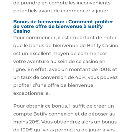
de prendre en compte les inconvénients
potentiels avant de commencer à jouer.
Bonus de bienvenue : Comment profiter
de votre offre de bienvenue à Betify
Casino
Pour commencer, il est important de noter
que le bonus de bienvenue de Betify Casino
est un excellent moyen de commencer
votre aventure au sein de ce casino en
ligne. En effet, avec un montant de 100€ et
un taux de conversion de 40%, vous pouvez
profiter d’une offre de bienvenue
exceptionnelle.
Pour obtenir ce bonus, il suffit de créer un
compte Betify connexion et de déposer au
moins 20€. Vous obtiendrez alors un bonus
de 100€ qui vous permettra de jouer à vos