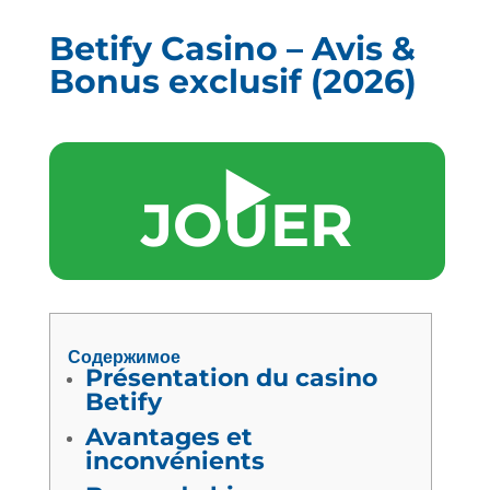
Betify Casino – Avis &
Bonus exclusif (2026)
▶️
JOUER
Содержимое
Présentation du casino
Betify
Avantages et
inconvénients