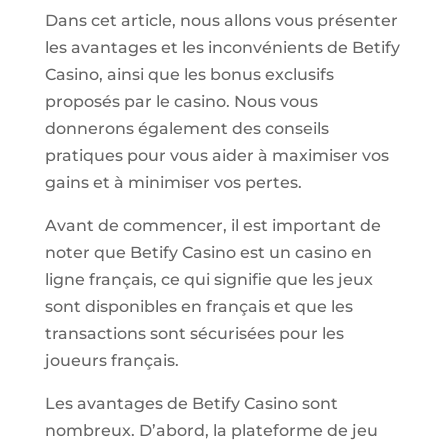
Dans cet article, nous allons vous présenter
les avantages et les inconvénients de Betify
Casino, ainsi que les bonus exclusifs
proposés par le casino. Nous vous
donnerons également des conseils
pratiques pour vous aider à maximiser vos
gains et à minimiser vos pertes.
Avant de commencer, il est important de
noter que Betify Casino est un casino en
ligne français, ce qui signifie que les jeux
sont disponibles en français et que les
transactions sont sécurisées pour les
joueurs français.
Les avantages de Betify Casino sont
nombreux. D’abord, la plateforme de jeu