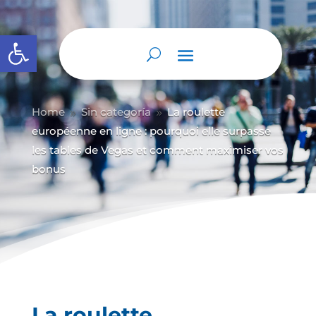
Abrir barra de herramientas
Home
Sin categoría
La roulette
9
9
européenne en ligne : pourquoi elle surpasse
les tables de Vegas et comment maximiser vos
bonus
La roulette