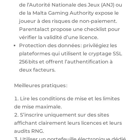
de l’Autorité Nationale des Jeux (ANJ) ou
de la Malta Gaming Authority expose le
joueur à des risques de non‑paiement.
Parentalact propose une checklist pour
vérifier la validité d’une licence.
Protection des données : privilégiez les
plateformes qui utilisent le cryptage SSL
256 bits et offrent l’authentification à
deux facteurs.
Meilleures pratiques :
Lire les conditions de mise et les limites
de mise maximale.
S’inscrire uniquement sur des sites
affichant clairement leurs licences et leurs
audits RNG.
Utiliser un portefeuille électronique dédié