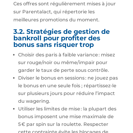
Ces offres sont régulièrement mises à jour
sur Parentalact, qui répertorie les
meilleures promotions du moment.
3.2. Stratégies de gestion de
bankroll pour profiter des
bonus sans risquer trop
Choisir des paris à faible variance : misez
sur rouge/noir ou même/impair pour
garder le taux de perte sous contrôle.
Diviser le bonus en sessions : ne jouez pas
le bonus en une seule fois ; répartissez-le
sur plusieurs jours pour réduire l’impact
du wagering.
Utiliser les limites de mise : la plupart des
bonus imposent une mise maximale de
5 € par spin sur la roulette. Respecter
cette contrainte évite les blocages de