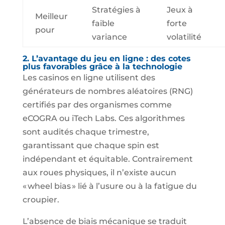
Stratégies à
Jeux à
Meilleur
faible
forte
pour
variance
volatilité
2. L’avantage du jeu en ligne : des cotes
plus favorables grâce à la technologie
Les casinos en ligne utilisent des
générateurs de nombres aléatoires (RNG)
certifiés par des organismes comme
eCOGRA ou iTech Labs. Ces algorithmes
sont audités chaque trimestre,
garantissant que chaque spin est
indépendant et équitable. Contrairement
aux roues physiques, il n’existe aucun
« wheel bias » lié à l’usure ou à la fatigue du
croupier.
L’absence de biais mécanique se traduit