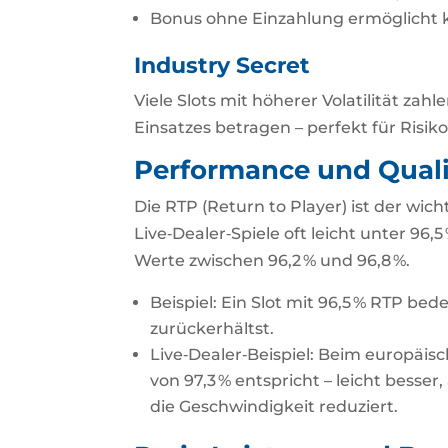
Bonus ohne Einzahlung ermöglicht ko
Industry Secret
Viele Slots mit höherer Volatilität za
Einsatzes betragen – perfekt für Risik
Performance und Quali
Die RTP (Return to Player) ist der wic
Live‑Dealer‑Spiele oft leicht unter 96,
Werte zwischen 96,2 % und 96,8 %.
Beispiel: Ein Slot mit 96,5 % RTP bed
zurückerhältst.
Live‑Dealer‑Beispiel: Beim europäisc
von 97,3 % entspricht – leicht besse
die Geschwindigkeit reduziert.