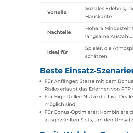
Soziales Erlebnis, n
Vorteile
Hauskante
Höhere Mindesteins
Nachteile
langsame Auszahl
Spieler, die Atmos
Ideal für
schätzen
Beste Einsatz‑Szenarie
Für Anfänger: Starte mit dem Bonus
Risiko erlaubt das Erlernen von RTP u
Für High‑Roller: Nutze die Live‑Dea
möglich sind.
Für Bonus‑Optimierer: Kombiniere 
ausgewählten Slots, um den Umsatz 