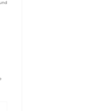
 und
e