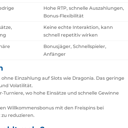
iedrige
Hohe RTP, schnelle Auszahlungen,
Bonus‑Flexibilität
ätze,
Keine echte Interaktion, kann
ung
schnell repetitiv wirken
phäre
Bonusjäger, Schnellspieler,
Anfänger
n
 ohne Einzahlung auf Slots wie Dragonia. Das geringe
nd Volatilität.
ler‑Turniere, wo hohe Einsätze und schnelle Gewinne
den Willkommensbonus mit den Freispins bei
zu reduzieren.