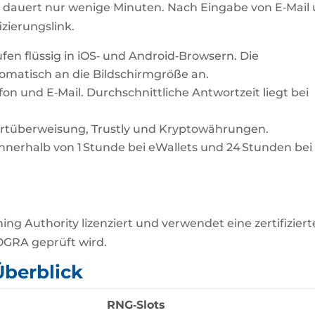
no dauert nur wenige Minuten. Nach Eingabe von E‑Mail
izierungslink.
fen flüssig in iOS‑ und Android‑Browsern. Die
omatisch an die Bildschirmgröße an.
on und E‑Mail. Durchschnittliche Antwortzeit liegt bei
ortüberweisung, Trustly und Kryptowährungen.
nnerhalb von 1 Stunde bei eWallets und 24 Stunden bei
ing Authority lizenziert und verwendet eine zertifiziert
OGRA geprüft wird.
Überblick
RNG‑Slots