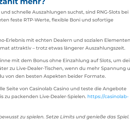
zahlt mehr?
nd schnelle Auszahlungen suchst, sind RNG‑Slots bei
eten feste RTP‑Werte, flexible Boni und sofortige
sino‑Erlebnis mit echten Dealern und sozialen Elemente
mat attraktiv – trotz etwas längerer Auszahlungszeit.
inne mit dem Bonus ohne Einzahlung auf Slots, um de
päter zu Live‑Dealer‑Tischen, wenn du mehr Spannung 
t du von den besten Aspekten beider Formate.
elle Seite von Casinolab Casino und teste die Angebote
bis zu packenden Live‑Dealer‑Spielen.
https://casinolab-
usst zu spielen. Setze Limits und genieße das Spiel.