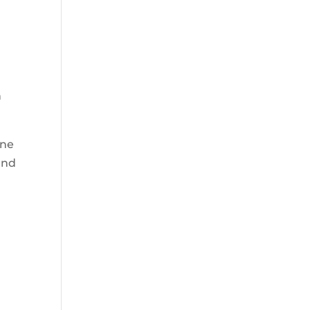
n
ine
und