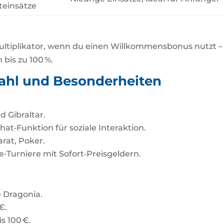
teinsätze
tiplikator, wenn du einen Willkommensbonus nutzt –
 bis zu 100 %.
wahl und Besonderheiten
d Gibraltar.
hat‑Funktion für soziale Interaktion.
arat, Poker.
ve‑Turniere mit Sofort‑Preisgeldern.
e Dragonia.
€.
s 100 €.