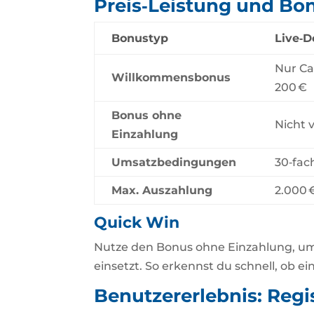
Preis‑Leistung und Bo
Bonustyp
Live‑D
Nur Ca
Willkommensbonus
200 €
Bonus ohne
Nicht 
Einzahlung
Umsatzbedingungen
30‑fach
Max. Auszahlung
2.000 
Quick Win
Nutze den Bonus ohne Einzahlung, um 
einsetzt. So erkennst du schnell, ob ein
Benutzererlebnis: Regi