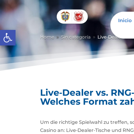
Inicio
Abrir barra de herramientas
Home
Sin categoría
Live‑Dealer vs.
9
9
Live‑Dealer vs. RNG‑
Welches Format za
Um die richtige Spielwahl zu treffen,
Casino an: Live‑Dealer‑Tische und RNG