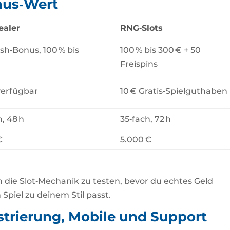
nus‑Wert
ealer
RNG‑Slots
sh‑Bonus, 100 % bis
100 % bis 300 € + 50
Freispins
verfügbar
10 € Gratis‑Spielguthaben
, 48 h
35‑fach, 72 h
€
5.000 €
die Slot‑Mechanik zu testen, bevor du echtes Geld
 Spiel zu deinem Stil passt.
strierung, Mobile und Support