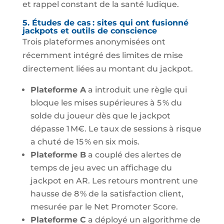
et rappel constant de la santé ludique.
5. Études de cas : sites qui ont fusionné
jackpots et outils de conscience
Trois plateformes anonymisées ont
récemment intégré des limites de mise
directement liées au montant du jackpot.
Plateforme A
a introduit une règle qui
bloque les mises supérieures à 5 % du
solde du joueur dès que le jackpot
dépasse 1 M€. Le taux de sessions à risque
a chuté de 15 % en six mois.
Plateforme B
a couplé des alertes de
temps de jeu avec un affichage du
jackpot en AR. Les retours montrent une
hausse de 8 % de la satisfaction client,
mesurée par le Net Promoter Score.
Plateforme C
a déployé un algorithme de