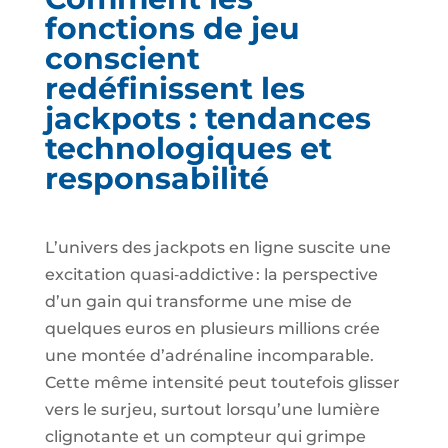
fonctions de jeu
conscient
redéfinissent les
jackpots : tendances
technologiques et
responsabilité
L’univers des jackpots en ligne suscite une
excitation quasi‑addictive : la perspective
d’un gain qui transforme une mise de
quelques euros en plusieurs millions crée
une montée d’adrénaline incomparable.
Cette même intensité peut toutefois glisser
vers le surjeu, surtout lorsqu’une lumière
clignotante et un compteur qui grimpe