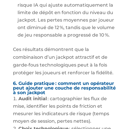
risque IA qui ajuste automatiquement la
limite de dépôt en fonction du niveau du
jackpot. Les pertes moyennes par joueur
ont diminué de 12 %, tandis que le volume
de jeu responsable a progressé de 10 %.
Ces résultats démontrent que la
combinaison d’un jackpot attractif et de
garde‑fous technologiques peut à la fois
protéger les joueurs et renforcer la fidélité.
6. Guide pratique : comment un opérateur
peut ajouter une couche de responsabilité
à son jackpot
Audit initial
: cartographier les flux de
mise, identifier les points de friction et
mesurer les indicateurs de risque (temps
moyen de session, pertes nettes).
Choix technologique
: sélectionner une