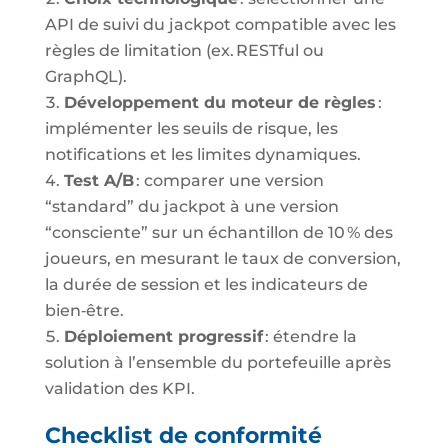
API de suivi du jackpot compatible avec les
règles de limitation (ex. RESTful ou
GraphQL).
Développement du moteur de règles
:
implémenter les seuils de risque, les
notifications et les limites dynamiques.
Test A/B
: comparer une version
“standard” du jackpot à une version
“consciente” sur un échantillon de 10 % des
joueurs, en mesurant le taux de conversion,
la durée de session et les indicateurs de
bien‑être.
Déploiement progressif
: étendre la
solution à l’ensemble du portefeuille après
validation des KPI.
Checklist de conformité