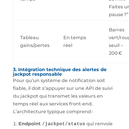
Faites u
pause ?”
Barres
Tableau
En temps
vert/rou
gains/pertes
réel
seuil –
200 €
3. Intégration technique des alertes de
jackpot responsable
Pour qu’un système de notification soit
fiable, il doit s’appuyer sur une API de suivi
du jackpot qui transmet les valeurs en
temps réel aux services front‑end.
L’architecture typique comprend :
Endpoint
qui renvoie
/jackpot/status