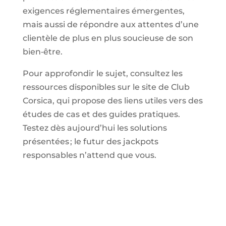
exigences réglementaires émergentes,
mais aussi de répondre aux attentes d’une
clientèle de plus en plus soucieuse de son
bien‑être.
Pour approfondir le sujet, consultez les
ressources disponibles sur le site de Club
Corsica, qui propose des liens utiles vers des
études de cas et des guides pratiques.
Testez dès aujourd’hui les solutions
présentées ; le futur des jackpots
responsables n’attend que vous.