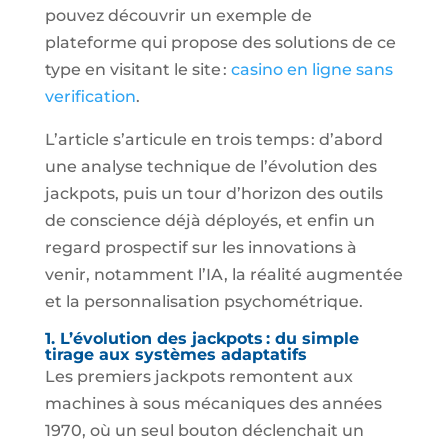
pouvez découvrir un exemple de
plateforme qui propose des solutions de ce
type en visitant le site :
casino en ligne sans
verification
.
L’article s’articule en trois temps : d’abord
une analyse technique de l’évolution des
jackpots, puis un tour d’horizon des outils
de conscience déjà déployés, et enfin un
regard prospectif sur les innovations à
venir, notamment l’IA, la réalité augmentée
et la personnalisation psychométrique.
1. L’évolution des jackpots : du simple
tirage aux systèmes adaptatifs
Les premiers jackpots remontent aux
machines à sous mécaniques des années
1970, où un seul bouton déclenchait un