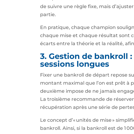
de suivre une règle fixe, mais d’ajust
partie.
En pratique, chaque champion soulign
chaque mise et chaque résultat sont c
écarts entre la théorie et la réalité, af
3. Gestion de bankroll :
sessions longues
Fixer une bankroll de départ repose sur
montant maximal que l’on est prêt à p
deuxième impose de ne jamais engager 
La troisième recommande de réserver a
récupération après une série de pertes
Le concept d’« unités de mise » simplif
bankroll. Ainsi, si la bankroll est de 1 