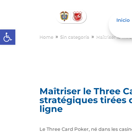
Inicio
Abrir barra de herramientas
Home
Sin categoría
Maîtriser le Th
9
9
Maîtriser le Three 
stratégiques tirées
ligne
Le Three Card Poker, né dans les casi