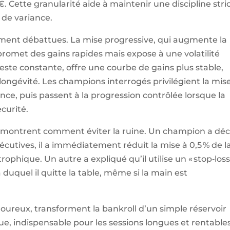
. Cette granularité aide à maintenir une discipline stric
 de variance.
ent débattues. La mise progressive, qui augmente la
, promet des gains rapides mais expose à une volatilité
reste constante, offre une courbe de gains plus stable,
 longévité. Les champions interrogés privilégient la mis
nce, puis passent à la progression contrôlée lorsque la
curité.
 montrent comment éviter la ruine. Un champion a déc
écutives, il a immédiatement réduit la mise à 0,5 % de l
rophique. Un autre a expliqué qu’il utilise un « stop‑loss
 duquel il quitte la table, même si la main est
goureux, transforment la bankroll d’un simple réservoir
ue, indispensable pour les sessions longues et rentables