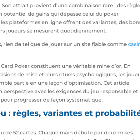
s. Son attrait provient d’une combinaison rare : des règl
un potentiel de gains qui dépasse celui du poker
i, les plateformes en ligne offrent des variantes, des bo
leurs joueurs se mesurent quotidiennement.
, rien de tel que de jouer sur un site fiable comme
casi
Card Poker constituent une véritable mine d’or. En
isions de mise et leurs rituels psychologiques, les joue
ple partie en une leçon d’optimisation. Cet article
 perspective avec les exigences du jeu responsable et
 pour progresser de façon systématique.
 : règles, variantes et probabilit
jeu de 52 cartes. Chaque main débute par deux mises