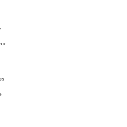
e
e
,
eur
es
e