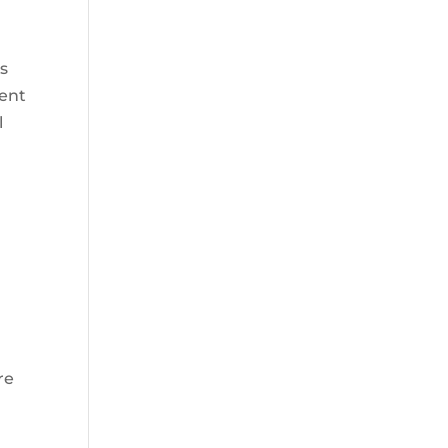
ns
uent
l
re