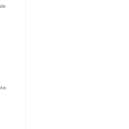
 de
te.