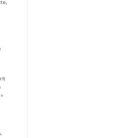
te,
e
rit
a
 »
.