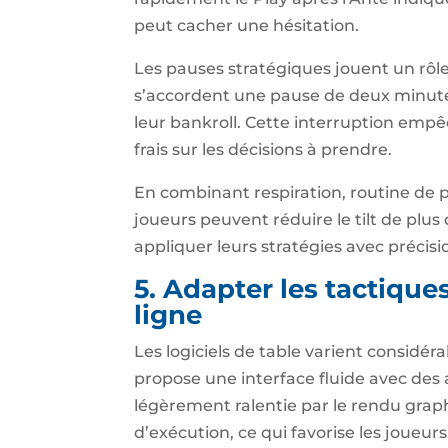
peut cacher une hésitation.
Les pauses stratégiques jouent un rôl
s’accordent une pause de deux minutes,
leur bankroll. Cette interruption empê
frais sur les décisions à prendre.
En combinant respiration, routine de 
joueurs peuvent réduire le tilt de plus
appliquer leurs stratégies avec précisi
5. Adapter les tactique
ligne
Les logiciels de table varient considé
propose une interface fluide avec des a
légèrement ralentie par le rendu graphi
d’exécution, ce qui favorise les joueurs