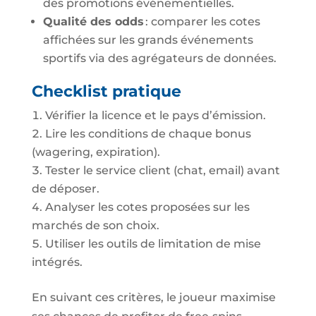
des promotions événementielles.
Qualité des odds
: comparer les cotes
affichées sur les grands événements
sportifs via des agrégateurs de données.
Checklist pratique
Vérifier la licence et le pays d’émission.
Lire les conditions de chaque bonus
(wagering, expiration).
Tester le service client (chat, email) avant
de déposer.
Analyser les cotes proposées sur les
marchés de son choix.
Utiliser les outils de limitation de mise
intégrés.
En suivant ces critères, le joueur maximise