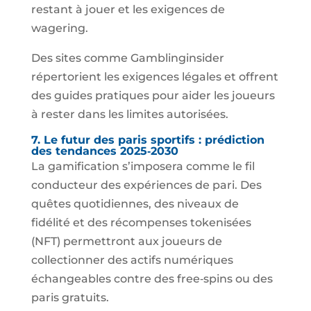
restant à jouer et les exigences de
wagering.
Des sites comme Gamblinginsider
répertorient les exigences légales et offrent
des guides pratiques pour aider les joueurs
à rester dans les limites autorisées.
7. Le futur des paris sportifs : prédiction
des tendances 2025‑2030
La gamification s’imposera comme le fil
conducteur des expériences de pari. Des
quêtes quotidiennes, des niveaux de
fidélité et des récompenses tokenisées
(NFT) permettront aux joueurs de
collectionner des actifs numériques
échangeables contre des free‑spins ou des
paris gratuits.