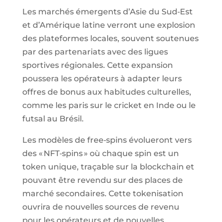
Les marchés émergents d’Asie du Sud‑Est
et d’Amérique latine verront une explosion
des plateformes locales, souvent soutenues
par des partenariats avec des ligues
sportives régionales. Cette expansion
poussera les opérateurs à adapter leurs
offres de bonus aux habitudes culturelles,
comme les paris sur le cricket en Inde ou le
futsal au Brésil.
Les modèles de free‑spins évolueront vers
des « NFT‑spins » où chaque spin est un
token unique, traçable sur la blockchain et
pouvant être revendu sur des places de
marché secondaires. Cette tokenisation
ouvrira de nouvelles sources de revenu
pour les opérateurs et de nouvelles