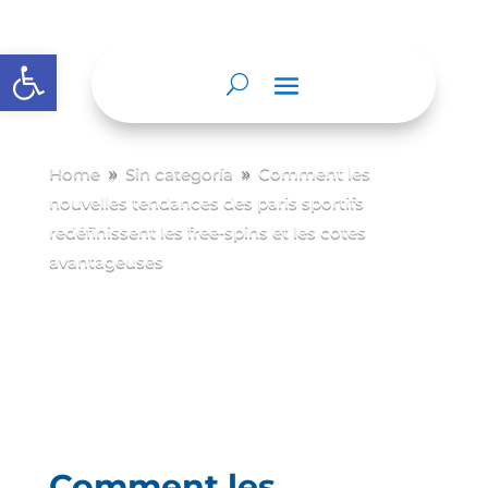
Abrir barra de herramientas
Home
Sin categoría
Comment les
9
9
nouvelles tendances des paris sportifs
redéfinissent les free‑spins et les cotes
avantageuses
Comment les