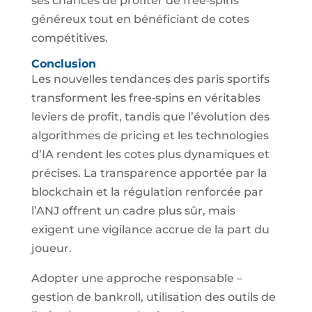
ses chances de profiter de free‑spins
généreux tout en bénéficiant de cotes
compétitives.
Conclusion
Les nouvelles tendances des paris sportifs
transforment les free‑spins en véritables
leviers de profit, tandis que l’évolution des
algorithmes de pricing et les technologies
d’IA rendent les cotes plus dynamiques et
précises. La transparence apportée par la
blockchain et la régulation renforcée par
l’ANJ offrent un cadre plus sûr, mais
exigent une vigilance accrue de la part du
joueur.
Adopter une approche responsable –
gestion de bankroll, utilisation des outils de