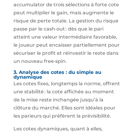
accumulator de trois sélections à forte cote
peut multiplier le gain, mais augmente le
risque de perte totale. La gestion du risque
passe par le cash‑out : dès que le pari
atteint une valeur intermédiaire favorable,
le joueur peut encaisser partiellement pour
sécuriser le profit et réinvestir le reste dans
un nouveau free‑spin.
3. Analyse des cotes : du simple au
dynamique
Les cotes fixes, longtemps la norme, offrent
une stabilité : la cote affichée au moment
de la mise reste inchangée jusqu’à la
clôture du marché. Elles sont idéales pour
les parieurs qui préfèrent la prévisibilité.
Les cotes dynamiques, quant à elles,