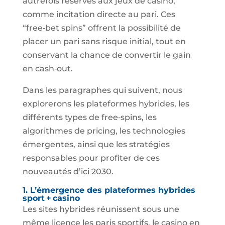
autrefois réservés aux jeux de casino,
comme incitation directe au pari. Ces
“free‑bet spins” offrent la possibilité de
placer un pari sans risque initial, tout en
conservant la chance de convertir le gain
en cash‑out.
Dans les paragraphes qui suivent, nous
explorerons les plateformes hybrides, les
différents types de free‑spins, les
algorithmes de pricing, les technologies
émergentes, ainsi que les stratégies
responsables pour profiter de ces
nouveautés d’ici 2030.
1. L’émergence des plateformes hybrides
sport + casino
Les sites hybrides réunissent sous une
même licence les paris sportifs, le casino en