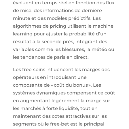
évoluent en temps réel en fonction des flux
de mise, des informations de dernière
minute et des modèles prédictifs. Les
algorithmes de pricing utilisent le machine
learning pour ajuster la probabilité d’un
résultat à la seconde près, intégrant des
variables comme les blessures, la météo ou
les tendances de paris en direct.
Les free‑spins influencent les marges des
opérateurs en introduisant une
composante de « coût du bonus ». Les
systèmes dynamiques compensent ce coût
en augmentant légèrement la marge sur
les marchés à forte liquidité, tout en
maintenant des cotes attractives sur les
segments où le free‑bet est le principal