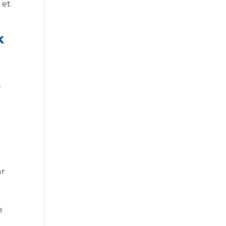
 et
k
,
d
ar
e