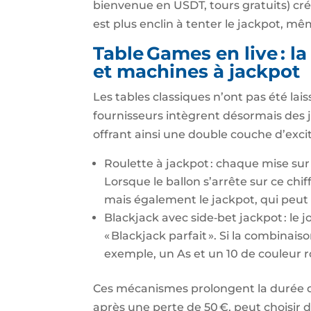
bienvenue en USDT, tours gratuits) cré
est plus enclin à tenter le jackpot, mê
Table Games en live : la
et machines à jackpot
Les tables classiques n’ont pas été la
fournisseurs intègrent désormais des j
offrant ainsi une double couche d’exci
Roulette à jackpot : chaque mise sur
Lorsque le ballon s’arrête sur ce ch
mais également le jackpot, qui peut a
Blackjack avec side‑bet jackpot : le
« Blackjack parfait ». Si la combinai
exemple, un As et un 10 de couleur r
Ces mécanismes prolongent la durée de
après une perte de 50 €, peut choisir d