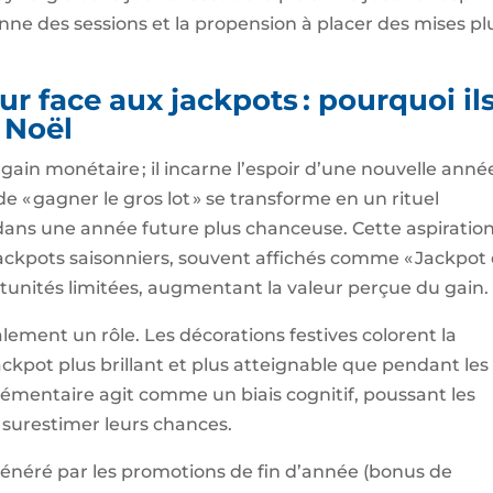
ne des sessions et la propension à placer des mises pl
r face aux jackpots : pourquoi il
 Noël
gain monétaire ; il incarne l’espoir d’une nouvelle anné
e « gagner le gros lot » se transforme en un rituel
dans une année future plus chanceuse. Cette aspiratio
es jackpots saisonniers, souvent affichés comme « Jackpot
unités limitées, augmentant la valeur perçue du gain.
lement un rôle. Les décorations festives colorent la
jackpot plus brillant et plus atteignable que pendant les
lémentaire agit comme un biais cognitif, poussant les
à surestimer leurs chances.
généré par les promotions de fin d’année (bonus de