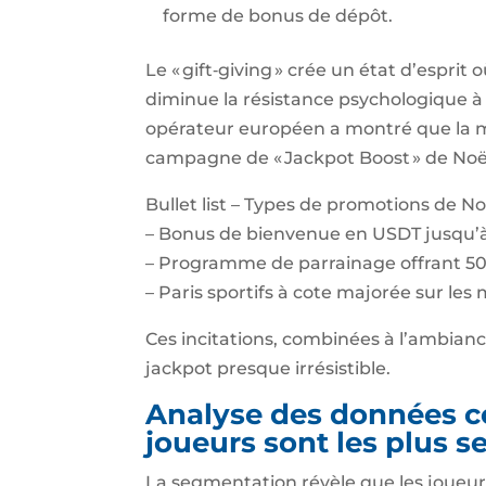
forme de bonus de dépôt.
Le « gift‑giving » crée un état d’esprit
diminue la résistance psychologique à
opérateur européen a montré que la 
campagne de « Jackpot Boost » de Noël
Bullet list – Types de promotions de No
– Bonus de bienvenue en USDT jusqu’
– Programme de parrainage offrant 5
– Paris sportifs à cote majorée sur le
Ces incitations, combinées à l’ambianc
jackpot presque irrésistible.
Analyse des données co
joueurs sont les plus se
La segmentation révèle que les joueurs 