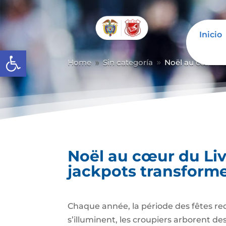
Inicio
Abrir barra de herramientas
Home
Sin categoría
Noël au cœur du
9
9
Noël au cœur du Li
jackpots transforme
Chaque année, la période des fêtes redé
s’illuminent, les croupiers arborent de