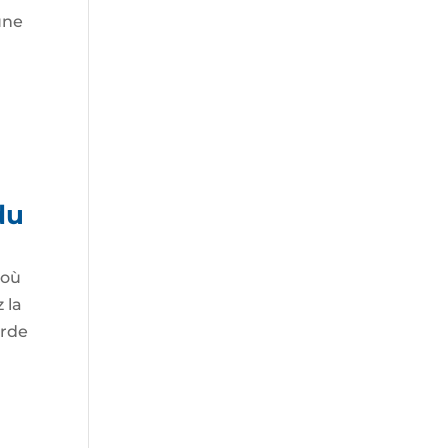
une
du
 où
 la
arde