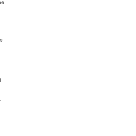
ne
re
i
r