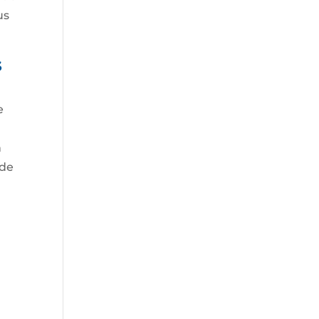
us
s
e
n
 de