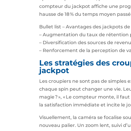
compteur du jackpot affiche une pro
hausse de 18 % du temps moyen passé à 
Bullet list – Avantages des jackpots de
– Augmentation du taux de rétention 
– Diversification des sources de reven
– Renforcement de la perception de val
Les stratégies des crou
jackpot
Les croupiers ne sont pas de simples e
chaque spin peut changer une vie. Leu
magie ? », « Le compteur monte, il fau
la satisfaction immédiate et incite le 
Visuellement, la caméra se focalise sou
nouveau palier. Un zoom lent, suivi d’u