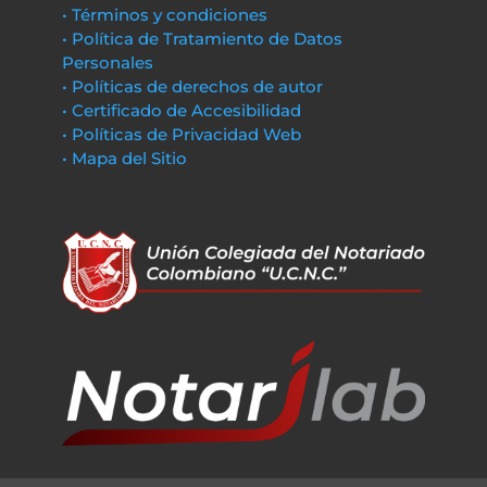
• Términos y condiciones
• Política de Tratamiento de Datos
Personales
• Políticas de derechos de autor
• Certificado de Accesibilidad
• Políticas de Privacidad Web
• Mapa del Sitio