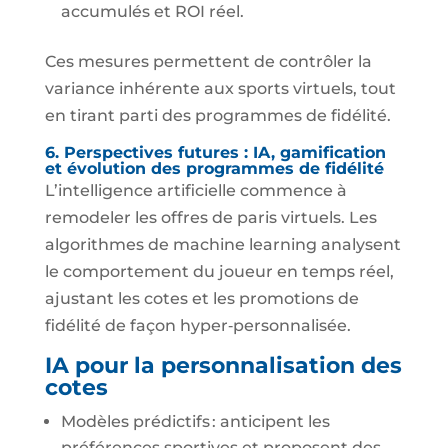
accumulés et ROI réel.
Ces mesures permettent de contrôler la
variance inhérente aux sports virtuels, tout
en tirant parti des programmes de fidélité.
6. Perspectives futures : IA, gamification
et évolution des programmes de fidélité
L’intelligence artificielle commence à
remodeler les offres de paris virtuels. Les
algorithmes de machine learning analysent
le comportement du joueur en temps réel,
ajustant les cotes et les promotions de
fidélité de façon hyper‑personnalisée.
IA pour la personnalisation des
cotes
Modèles prédictifs : anticipent les
préférences sportives et proposent des