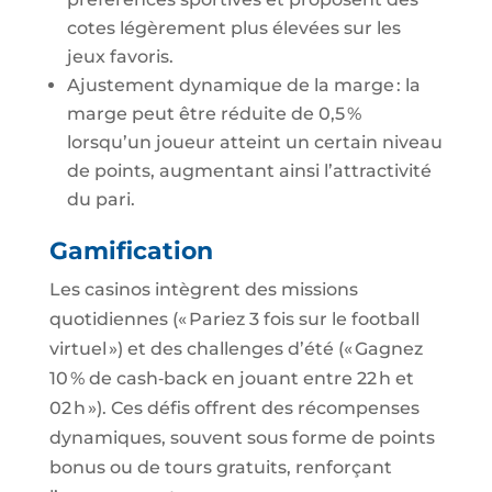
cotes légèrement plus élevées sur les
jeux favoris.
Ajustement dynamique de la marge : la
marge peut être réduite de 0,5 %
lorsqu’un joueur atteint un certain niveau
de points, augmentant ainsi l’attractivité
du pari.
Gamification
Les casinos intègrent des missions
quotidiennes (« Pariez 3 fois sur le football
virtuel ») et des challenges d’été (« Gagnez
10 % de cash‑back en jouant entre 22 h et
02 h »). Ces défis offrent des récompenses
dynamiques, souvent sous forme de points
bonus ou de tours gratuits, renforçant