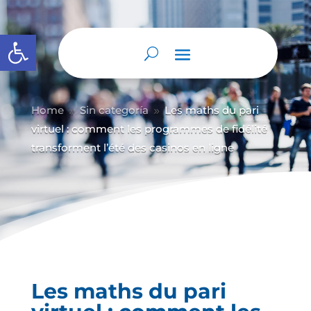
Abrir barra de herramientas
Home
Sin categoría
Les maths du pari
9
9
virtuel : comment les programmes de fidélité
transforment l’été des casinos en ligne
Les maths du pari