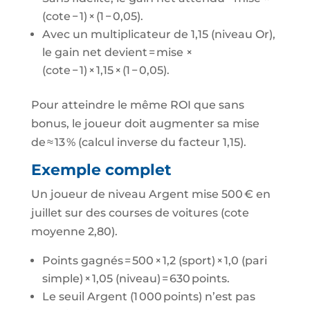
(cote − 1) × (1 − 0,05).
Avec un multiplicateur de 1,15 (niveau Or),
le gain net devient = mise ×
(cote − 1) × 1,15 × (1 − 0,05).
Pour atteindre le même ROI que sans
bonus, le joueur doit augmenter sa mise
de ≈ 13 % (calcul inverse du facteur 1,15).
Exemple complet
Un joueur de niveau Argent mise 500 € en
juillet sur des courses de voitures (cote
moyenne 2,80).
Points gagnés = 500 × 1,2 (sport) × 1,0 (pari
simple) × 1,05 (niveau) = 630 points.
Le seuil Argent (1 000 points) n’est pas