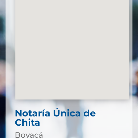
Notaría Única de
Chita
Boyacá