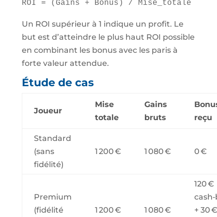
ROI = (Gains + Bonus) / Mise_totale
Un ROI supérieur à 1 indique un profit. Le
but est d’atteindre le plus haut ROI possible
en combinant les bonus avec les paris à
forte valeur attendue.
Étude de cas
Mise
Gains
Bonu
Joueur
totale
bruts
reçu
Standard
(sans
1 200 €
1 080 €
0 €
fidélité)
120 €
Premium
cash‑
(fidélité
1 200 €
1 080 €
+ 30 