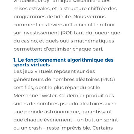
virtuelles, la dynamique saisonnière des
mises estivales, et la structure chiffrée des
programmes de fidélité. Nous verrons
comment ces leviers influencent le retour
sur investissement (ROI) tant du joueur que
du casino, et quels outils mathématiques
permettent d’optimiser chaque pari.
1. Le fonctionnement algorithmique des
sports virtuels
Les jeux virtuels reposent sur des
générateurs de nombres aléatoires (RNG)
certifiés, dont le plus répandu est le
Mersenne‑Twister. Ce dernier produit des
suites de nombres pseudo‑aléatoires avec
une période astronomique, garantissant
que chaque événement – un but, un sprint
ou un crash – reste imprévisible. Certains