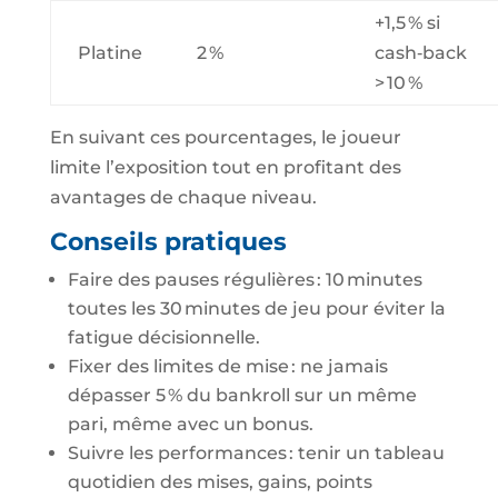
+1,5 % si
Platine
2 %
cash‑back
> 10 %
En suivant ces pourcentages, le joueur
limite l’exposition tout en profitant des
avantages de chaque niveau.
Conseils pratiques
Faire des pauses régulières : 10 minutes
toutes les 30 minutes de jeu pour éviter la
fatigue décisionnelle.
Fixer des limites de mise : ne jamais
dépasser 5 % du bankroll sur un même
pari, même avec un bonus.
Suivre les performances : tenir un tableau
quotidien des mises, gains, points