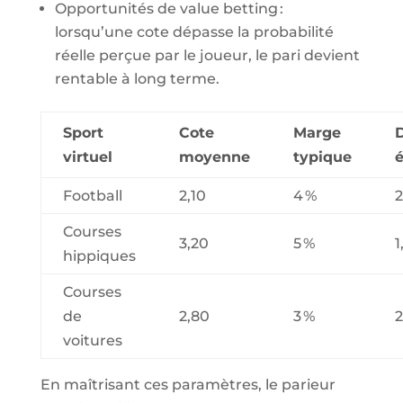
Opportunités de value betting :
lorsqu’une cote dépasse la probabilité
réelle perçue par le joueur, le pari devient
rentable à long terme.
Sport
Cote
Marge
virtuel
moyenne
typique
Football
2,10
4 %
2
Courses
3,20
5 %
1
hippiques
Courses
de
2,80
3 %
2
voitures
En maîtrisant ces paramètres, le parieur