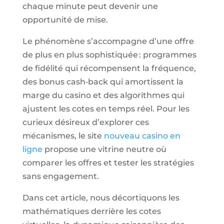
chaque minute peut devenir une
opportunité de mise.
Le phénomène s’accompagne d’une offre
de plus en plus sophistiquée : programmes
de fidélité qui récompensent la fréquence,
des bonus cash‑back qui amortissent la
marge du casino et des algorithmes qui
ajustent les cotes en temps réel. Pour les
curieux désireux d’explorer ces
mécanismes, le site
nouveau casino en
ligne
propose une vitrine neutre où
comparer les offres et tester les stratégies
sans engagement.
Dans cet article, nous décortiquons les
mathématiques derrière les cotes