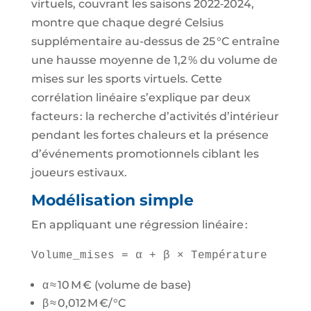
virtuels, couvrant les saisons 2022‑2024,
montre que chaque degré Celsius
supplémentaire au-dessus de 25 °C entraîne
une hausse moyenne de 1,2 % du volume de
mises sur les sports virtuels. Cette
corrélation linéaire s’explique par deux
facteurs : la recherche d’activités d’intérieur
pendant les fortes chaleurs et la présence
d’événements promotionnels ciblant les
joueurs estivaux.
Modélisation simple
En appliquant une régression linéaire :
Volume_mises = α + β × Température
α ≈ 10 M € (volume de base)
β ≈ 0,012 M €/°C