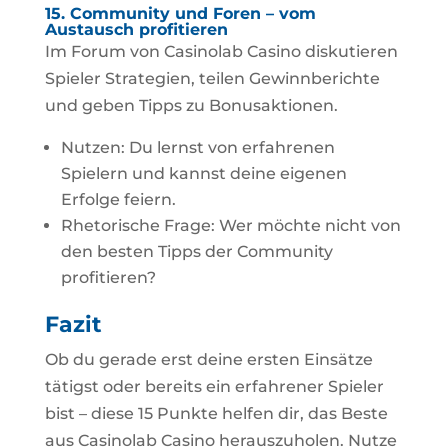
15. Community und Foren – vom
Austausch profitieren
Im Forum von Casinolab Casino diskutieren
Spieler Strategien, teilen Gewinnberichte
und geben Tipps zu Bonusaktionen.
Nutzen: Du lernst von erfahrenen
Spielern und kannst deine eigenen
Erfolge feiern.
Rhetorische Frage: Wer möchte nicht von
den besten Tipps der Community
profitieren?
Fazit
Ob du gerade erst deine ersten Einsätze
tätigst oder bereits ein erfahrener Spieler
bist – diese 15 Punkte helfen dir, das Beste
aus Casinolab Casino herauszuholen. Nutze