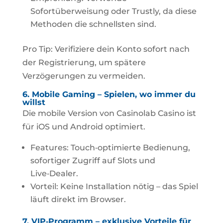
Sofortüberweisung oder Trustly, da diese
Methoden die schnellsten sind.
Pro Tip: Verifiziere dein Konto sofort nach
der Registrierung, um spätere
Verzögerungen zu vermeiden.
6. Mobile Gaming – Spielen, wo immer du
willst
Die mobile Version von Casinolab Casino ist
für iOS und Android optimiert.
Features: Touch‑optimierte Bedienung,
sofortiger Zugriff auf Slots und
Live‑Dealer.
Vorteil: Keine Installation nötig – das Spiel
läuft direkt im Browser.
7. VIP‑Programm – exklusive Vorteile für