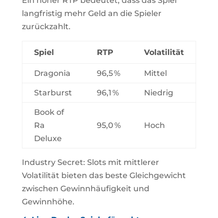
Ein hoher RTP bedeutet, dass das Spiel
langfristig mehr Geld an die Spieler
zurückzahlt.
Spiel
RTP
Volatilität
Dragonia
96,5 %
Mittel
Starburst
96,1 %
Niedrig
Book of
Ra
95,0 %
Hoch
Deluxe
Industry Secret: Slots mit mittlerer
Volatilität bieten das beste Gleichgewicht
zwischen Gewinnhäufigkeit und
Gewinnhöhe.