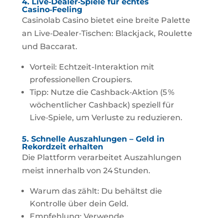
4. Live‑Dealer‑Spiele für echtes
Casino‑Feeling
Casinolab Casino bietet eine breite Palette
an Live‑Dealer‑Tischen: Blackjack, Roulette
und Baccarat.
Vorteil: Echtzeit-Interaktion mit
professionellen Croupiers.
Tipp: Nutze die Cashback‑Aktion (5 %
wöchentlicher Cashback) speziell für
Live‑Spiele, um Verluste zu reduzieren.
5. Schnelle Auszahlungen – Geld in
Rekordzeit erhalten
Die Plattform verarbeitet Auszahlungen
meist innerhalb von 24 Stunden.
Warum das zählt: Du behältst die
Kontrolle über dein Geld.
Empfehlung: Verwende