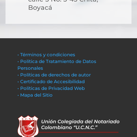
Boyacá
• Términos y condiciones
• Política de Tratamiento de Datos
Personales
• Políticas de derechos de autor
• Certificado de Accesibilidad
• Políticas de Privacidad Web
• Mapa del Sitio