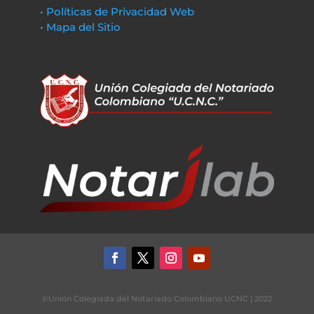
• Políticas de Privacidad Web
• Mapa del Sitio
©Unión Colegiada del Notariado Colombiano UCNC | 2022