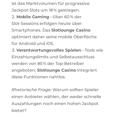
ist das Marktvolumen für progressive
Jackpot‑Slots um 18 % gestiegen.
Mobile Gaming
– Über 60 % der
Slot‑Sessions erfolgen heute über
Smartphones. Das
Slotlounge Casino
optimiert daher seine mobile Oberfläche
für Android und iOS.
Verantwortungsvolles Spielen
– Tools wie
Einzahlungslimits und Selbstausschluss
werden von 85 % der Top‑Betreiber
angeboten;
Slotlounge Casino
integriert
diese Funktionen nahtlos.
Rhetorische Frage:
Warum sollten Spieler
einen Anbieter wählen, der weder schnelle
Auszahlungen noch einen hohen Jackpot
bietet?