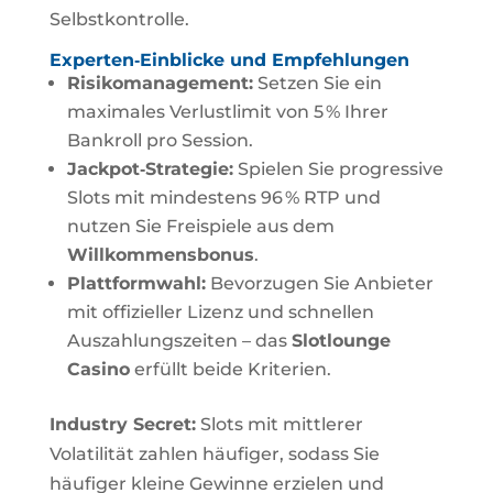
Selbstkontrolle.
Experten‑Einblicke und Empfehlungen
Risikomanagement:
Setzen Sie ein
maximales Verlustlimit von 5 % Ihrer
Bankroll pro Session.
Jackpot‑Strategie:
Spielen Sie progressive
Slots mit mindestens 96 % RTP und
nutzen Sie Freispiele aus dem
Willkommensbonus
.
Plattformwahl:
Bevorzugen Sie Anbieter
mit offizieller Lizenz und schnellen
Auszahlungszeiten – das
Slotlounge
Casino
erfüllt beide Kriterien.
Industry Secret:
Slots mit mittlerer
Volatilität zahlen häufiger, sodass Sie
häufiger kleine Gewinne erzielen und