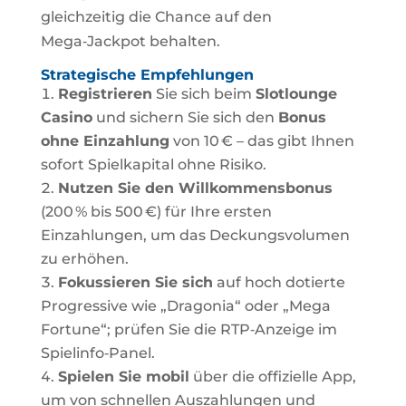
gleichzeitig die Chance auf den
Mega‑Jackpot behalten.
Strategische Empfehlungen
Registrieren
Sie sich beim
Slotlounge
Casino
und sichern Sie sich den
Bonus
ohne Einzahlung
von 10 € – das gibt Ihnen
sofort Spielkapital ohne Risiko.
Nutzen Sie den Willkommensbonus
(200 % bis 500 €) für Ihre ersten
Einzahlungen, um das Deckungsvolumen
zu erhöhen.
Fokussieren Sie sich
auf hoch dotierte
Progressive wie „Dragonia“ oder „Mega
Fortune“; prüfen Sie die RTP‑Anzeige im
Spielinfo‑Panel.
Spielen Sie mobil
über die offizielle App,
um von schnellen Auszahlungen und