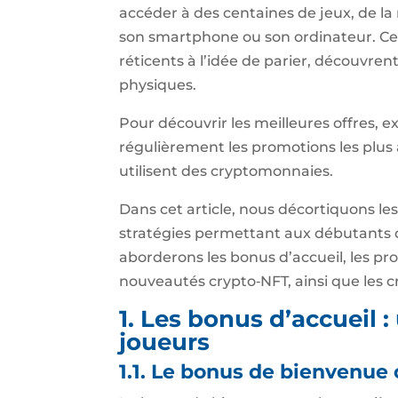
accéder à des centaines de jeux, de la
son smartphone ou son ordinateur. Cette
réticents à l’idée de parier, découvrent
physiques.
Pour découvrir les meilleures offres, e
régulièrement les promotions les plus
utilisent des cryptomonnaies.
Dans cet article, nous décortiquons les
stratégies permettant aux débutants d
aborderons les bonus d’accueil, les pro
nouveautés crypto‑NFT, ainsi que les cri
1. Les bonus d’accueil 
joueurs
1.1. Le bonus de bienvenue 