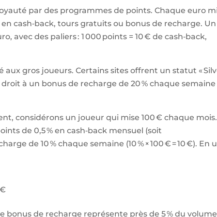
 loyauté par des programmes de points. Chaque euro m
 en cash‑back, tours gratuits ou bonus de recharge. Un
o, avec des paliers : 1 000 points = 10 € de cash‑back,
aux gros joueurs. Certains sites offrent un statut « Silv
t droit à un bonus de recharge de 20 % chaque semaine
ement, considérons un joueur qui mise 100 € chaque mois
ints de 0,5 % en cash‑back mensuel (soit
echarge de 10 % chaque semaine (10 % × 100 € = 10 €). En 
 €
le bonus de recharge représente près de 5 % du volum