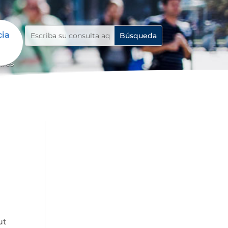
cia
tres
ut