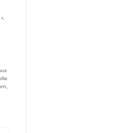
»,
s
ous
ille
mum,