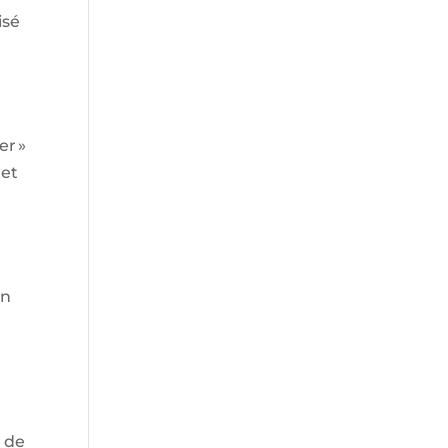
isé
er »
 et
.
un
e de