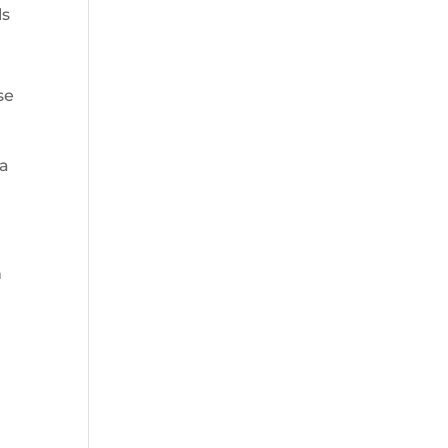
ls
se
ra
n