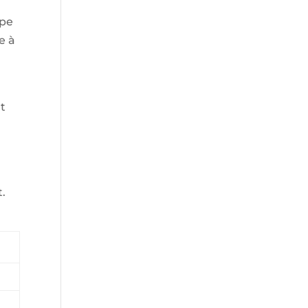
ype
e à
nt
t.