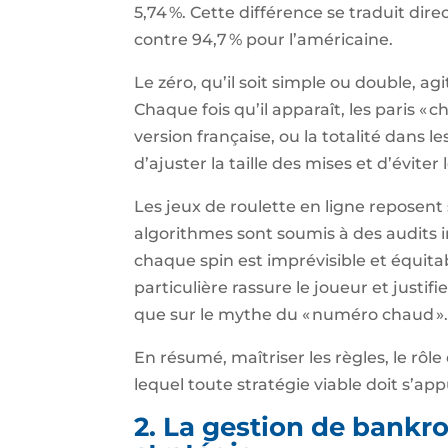
5,74 %. Cette différence se traduit dire
contre 94,7 % pour l’américaine.
Le zéro, qu’il soit simple ou double, ag
Chaque fois qu’il apparaît, les paris « 
version française, ou la totalité dans
d’ajuster la taille des mises et d’éviter
Les jeux de roulette en ligne reposen
algorithmes sont soumis à des audits
chaque spin est imprévisible et équit
particulière rassure le joueur et justifi
que sur le mythe du « numéro chaud »
En résumé, maîtriser les règles, le rôl
lequel toute stratégie viable doit s’ap
2. La gestion de bankrol