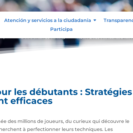
Atención y servicios a la ciudadanía
Transparen
Participa
e pour les débutants : Stratégies simples et réellement effi
ur les débutants : Stratégies
nt efficaces
ée des millions de joueurs, du curieux qui découvre le
cherchent à perfectionner leurs techniques. Les