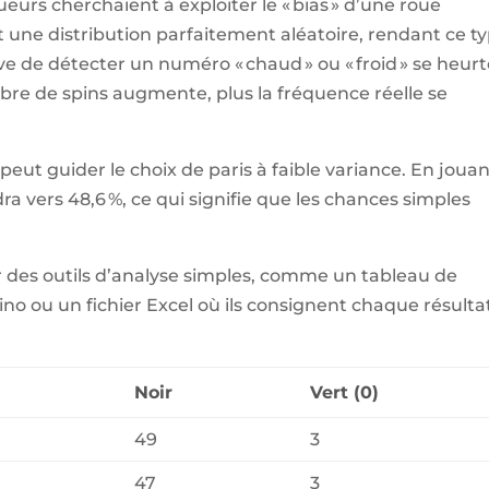
ueurs cherchaient à exploiter le « bias » d’une roue
it une distribution parfaitement aléatoire, rendant ce t
ive de détecter un numéro « chaud » ou « froid » se heurt
mbre de spins augmente, plus la fréquence réelle se
eut guider le choix de paris à faible variance. En joua
ra vers 48,6 %, ce qui signifie que les chances simples
r des outils d’analyse simples, comme un tableau de
no ou un fichier Excel où ils consignent chaque résulta
Noir
Vert (0)
49
3
47
3