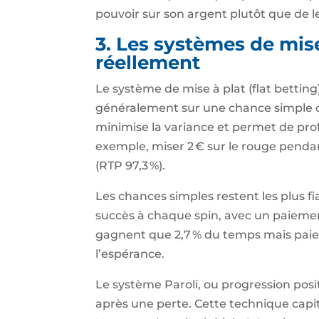
pouvoir sur son argent plutôt que de le l
3. Les systèmes de mise
réellement
Le système de mise à plat (flat bettin
généralement sur une chance simple 
minimise la variance et permet de prof
exemple, miser 2 € sur le rouge penda
(RTP 97,3 %).
Les chances simples restent les plus fia
succès à chaque spin, avec un paiement 
gagnent que 2,7 % du temps mais paient 
l’espérance.
Le système Paroli, ou progression posi
après une perte. Cette technique capita