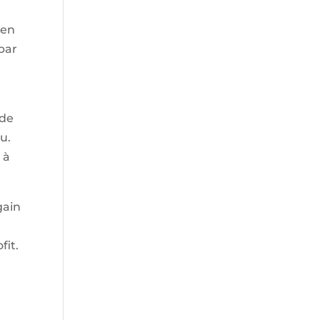
 en
 par
,
 de
u.
 à
gain
fit.