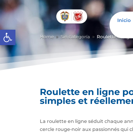
Inicio
Abrir barra de herramientas
Home
Sin categoría
Roulette en lign
9
9
Roulette en ligne po
simples et réelleme
La roulette en ligne séduit chaque ann
cercle rouge‑noir aux passionnés qui 