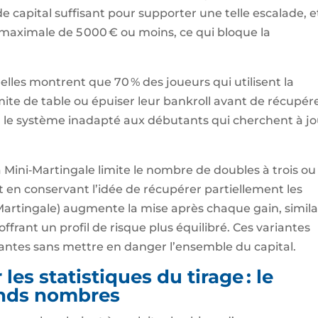
de capital suffisant pour supporter une telle escalade, e
maximale de 5 000 € ou moins, ce qui bloque la
elles montrent que 70 % des joueurs qui utilisent la
imite de table ou épuiser leur bankroll avant de récupér
nd le système inadapté aux débutants qui cherchent à j
a Mini‑Martingale limite le nombre de doubles à trois ou
ut en conservant l’idée de récupérer partiellement les
Martingale) augmente la mise après chaque gain, simila
ffrant un profil de risque plus équilibré. Ces variantes
antes sans mettre en danger l’ensemble du capital.
les statistiques du tirage : le
rands nombres