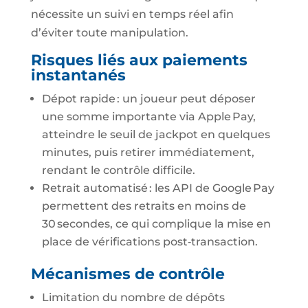
nécessite un suivi en temps réel afin
d’éviter toute manipulation.
Risques liés aux paiements
instantanés
Dépot rapide : un joueur peut déposer
une somme importante via Apple Pay,
atteindre le seuil de jackpot en quelques
minutes, puis retirer immédiatement,
rendant le contrôle difficile.
Retrait automatisé : les API de Google Pay
permettent des retraits en moins de
30 secondes, ce qui complique la mise en
place de vérifications post‑transaction.
Mécanismes de contrôle
Limitation du nombre de dépôts