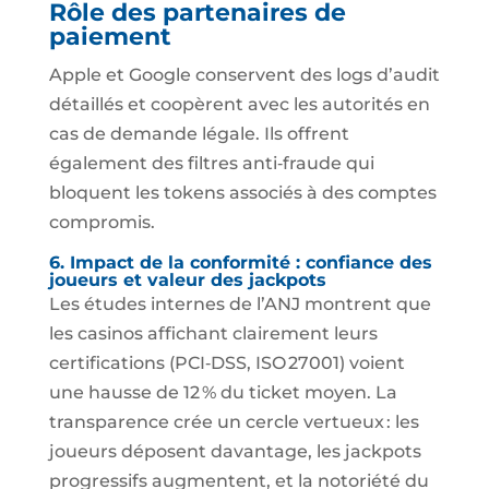
Rôle des partenaires de
paiement
Apple et Google conservent des logs d’audit
détaillés et coopèrent avec les autorités en
cas de demande légale. Ils offrent
également des filtres anti‑fraude qui
bloquent les tokens associés à des comptes
compromis.
6. Impact de la conformité : confiance des
joueurs et valeur des jackpots
Les études internes de l’ANJ montrent que
les casinos affichant clairement leurs
certifications (PCI‑DSS, ISO 27001) voient
une hausse de 12 % du ticket moyen. La
transparence crée un cercle vertueux : les
joueurs déposent davantage, les jackpots
progressifs augmentent, et la notoriété du