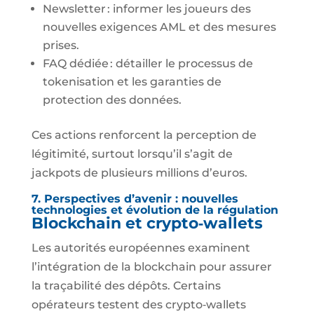
Newsletter : informer les joueurs des
nouvelles exigences AML et des mesures
prises.
FAQ dédiée : détailler le processus de
tokenisation et les garanties de
protection des données.
Ces actions renforcent la perception de
légitimité, surtout lorsqu’il s’agit de
jackpots de plusieurs millions d’euros.
7. Perspectives d’avenir : nouvelles
technologies et évolution de la régulation
Blockchain et crypto‑wallets
Les autorités européennes examinent
l’intégration de la blockchain pour assurer
la traçabilité des dépôts. Certains
opérateurs testent des crypto‑wallets