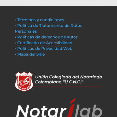
• Términos y condiciones
• Política de Tratamiento de Datos
Personales
• Políticas de derechos de autor
• Certificado de Accesibilidad
• Políticas de Privacidad Web
• Mapa del Sitio