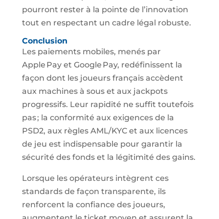
pourront rester à la pointe de l’innovation
tout en respectant un cadre légal robuste.
Conclusion
Les paiements mobiles, menés par
Apple Pay et Google Pay, redéfinissent la
façon dont les joueurs français accèdent
aux machines à sous et aux jackpots
progressifs. Leur rapidité ne suffit toutefois
pas ; la conformité aux exigences de la
PSD2, aux règles AML/KYC et aux licences
de jeu est indispensable pour garantir la
sécurité des fonds et la légitimité des gains.
Lorsque les opérateurs intègrent ces
standards de façon transparente, ils
renforcent la confiance des joueurs,
augmentent le ticket moyen et assurent la