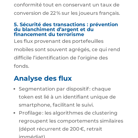
conformité tout en conservant un taux de
conversion de 22 % sur les joueurs français.
5. Sécurité des transactions : prévention
du blanchiment d’argent et du
financement du terrorisme
Les flux provenant des portefeuilles
mobiles sont souvent agrégés, ce qui rend
difficile l’identification de l’origine des
fonds.
Analyse des flux
Segmentation par dispositif : chaque
token est lié à un identifiant unique de
smartphone, facilitant le suivi.
Profilage : les algorithmes de clustering
regroupent les comportements similaires
(dépot récurrent de 200 €, retrait
immédiat).