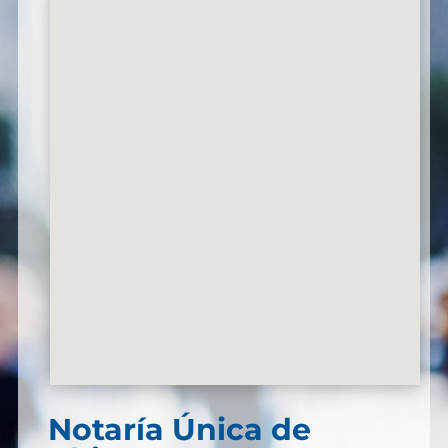
Notaría Única de