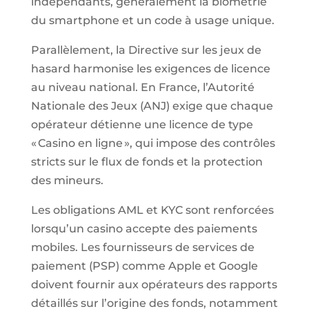
indépendants, généralement la biométrie
du smartphone et un code à usage unique.
Parallèlement, la Directive sur les jeux de
hasard harmonise les exigences de licence
au niveau national. En France, l’Autorité
Nationale des Jeux (ANJ) exige que chaque
opérateur détienne une licence de type
« Casino en ligne », qui impose des contrôles
stricts sur le flux de fonds et la protection
des mineurs.
Les obligations AML et KYC sont renforcées
lorsqu’un casino accepte des paiements
mobiles. Les fournisseurs de services de
paiement (PSP) comme Apple et Google
doivent fournir aux opérateurs des rapports
détaillés sur l’origine des fonds, notamment