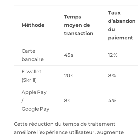
Taux
Temps
d’abandon
Méthode
moyen de
du
transaction
paiement
Carte
45 s
12 %
bancaire
E‑wallet
20 s
8 %
(Skrill)
Apple Pay
/
8 s
4 %
Google Pay
Cette réduction du temps de traitement
améliore l’expérience utilisateur, augmente