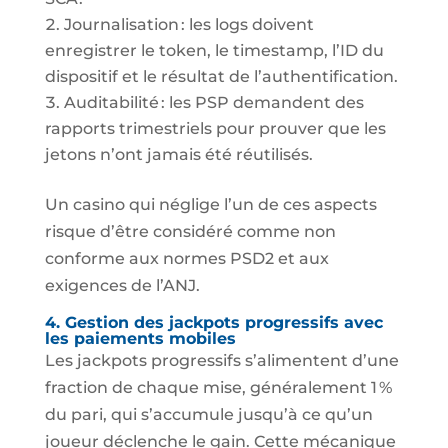
Journalisation : les logs doivent
enregistrer le token, le timestamp, l’ID du
dispositif et le résultat de l’authentification.
Auditabilité : les PSP demandent des
rapports trimestriels pour prouver que les
jetons n’ont jamais été réutilisés.
Un casino qui néglige l’un de ces aspects
risque d’être considéré comme non
conforme aux normes PSD2 et aux
exigences de l’ANJ.
4. Gestion des jackpots progressifs avec
les paiements mobiles
Les jackpots progressifs s’alimentent d’une
fraction de chaque mise, généralement 1 %
du pari, qui s’accumule jusqu’à ce qu’un
joueur déclenche le gain. Cette mécanique