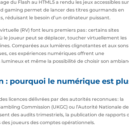
ssage du Flash au HTML5 a rendu les jeux accessibles su
loud gaming permet de lancer des titres gourmands en
s, réduisant le besoin d’un ordinateur puissant.
virtuelle (RV) font leurs premiers pas : certains sites
ù le joueur peut se déplacer, toucher virtuellement les
chines. Comparées aux lumières clignotantes et aux sons
ques, ces expériences numériques offrent une
s lumineux et même la possibilité de choisir son ambia
on : pourquoi le numérique est plu
es licences délivrées par des autorités reconnues : la
Gambling Commission (UKGC) ou l’Autorité Nationale de
ent des audits trimestriels, la publication de rapports 
ds des joueurs des comptes opérationnels.