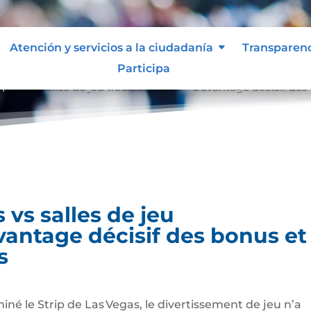
Atención y servicios a la ciudadanía
Transparen
Participa
ues vs salles de jeu traditionnelles – L’avantage décisif d
vs salles de jeu
avantage décisif des bonus et
s
iné le Strip de Las Vegas, le divertissement de jeu n’a