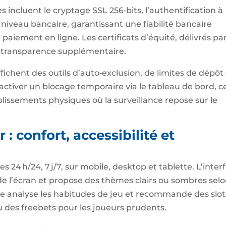
incluent le cryptage SSL 256‑bits, l’authentification à
 niveau bancaire, garantissant une fiabilité bancaire
paiement en ligne. Les certificats d’équité, délivrés pa
 transparence supplémentaire.
ichent des outils d’auto‑exclusion, de limites de dépôt
ctiver un blocage temporaire via le tableau de bord, c
blissements physiques où la surveillance repose sur le
 : confort, accessibilité et
 24 h/24, 7 j/7, sur mobile, desktop et tablette. L’inter
de l’écran et propose des thèmes clairs ou sombres sel
ielle analyse les habitudes de jeu et recommande des slot
 ou des freebets pour les joueurs prudents.