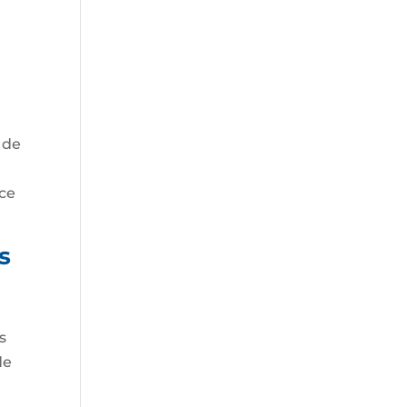
r
 de
nce
s
s
de