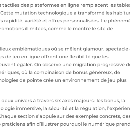
s tactiles des plateformes en ligne remplacent les table
s. Cette mutation technologique a transformé les habit
s rapidité, variété et offres personnalisées. Le phéno
promotions illimitées, comme le montre le site de
lieux emblématiques où se mêlent glamour, spectacle 
s de jeu en ligne offrent une flexibilité que les
euvent égaler. On observe une migration progressive d
mériques, où la combinaison de bonus généreux, de
chnologies de pointe crée un environnement de jeu plus
deux univers à travers six axes majeurs : les bonus, la
ologie immersive, la sécurité et la régulation, l’expérie
. Chaque section s’appuie sur des exemples concrets, de
praticiens afin d’illustrer pourquoi le numérique pren