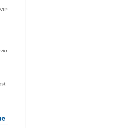
 VIP
 via
est
ue