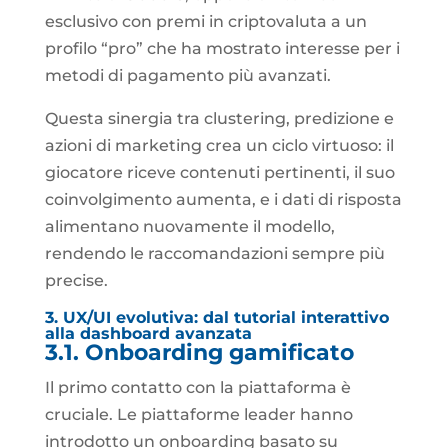
esclusivo con premi in criptovaluta a un
profilo “pro” che ha mostrato interesse per i
metodi di pagamento più avanzati.
Questa sinergia tra clustering, predizione e
azioni di marketing crea un ciclo virtuoso: il
giocatore riceve contenuti pertinenti, il suo
coinvolgimento aumenta, e i dati di risposta
alimentano nuovamente il modello,
rendendo le raccomandazioni sempre più
precise.
3. UX/UI evolutiva: dal tutorial interattivo
alla dashboard avanzata
3.1. Onboarding gamificato
Il primo contatto con la piattaforma è
cruciale. Le piattaforme leader hanno
introdotto un onboarding basato su