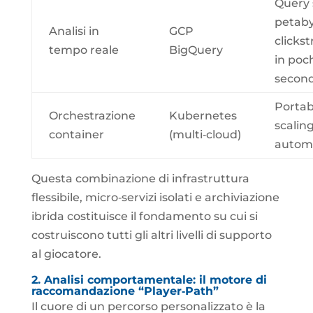
Query 
petaby
Analisi in
GCP
clicks
tempo reale
BigQuery
in poc
second
Portabi
Orchestrazione
Kubernetes
scalin
container
(multi‑cloud)
autom
Questa combinazione di infrastruttura
flessibile, micro‑servizi isolati e archiviazione
ibrida costituisce il fondamento su cui si
costruiscono tutti gli altri livelli di supporto
al giocatore.
2. Analisi comportamentale: il motore di
raccomandazione “Player‑Path”
Il cuore di un percorso personalizzato è la