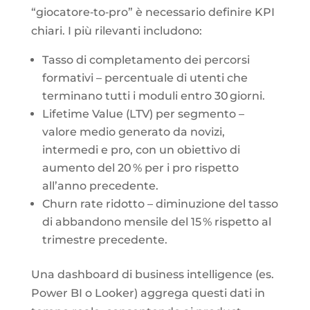
“giocatore‑to‑pro” è necessario definire KPI
chiari. I più rilevanti includono:
Tasso di completamento dei percorsi
formativi – percentuale di utenti che
terminano tutti i moduli entro 30 giorni.
Lifetime Value (LTV) per segmento –
valore medio generato da novizi,
intermedi e pro, con un obiettivo di
aumento del 20 % per i pro rispetto
all’anno precedente.
Churn rate ridotto – diminuzione del tasso
di abbandono mensile del 15 % rispetto al
trimestre precedente.
Una dashboard di business intelligence (es.
Power BI o Looker) aggrega questi dati in