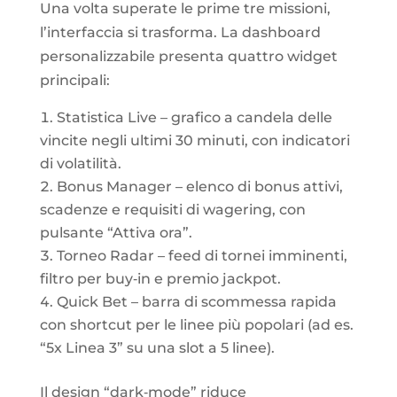
Una volta superate le prime tre missioni,
l’interfaccia si trasforma. La dashboard
personalizzabile presenta quattro widget
principali:
Statistica Live – grafico a candela delle
vincite negli ultimi 30 minuti, con indicatori
di volatilità.
Bonus Manager – elenco di bonus attivi,
scadenze e requisiti di wagering, con
pulsante “Attiva ora”.
Torneo Radar – feed di tornei imminenti,
filtro per buy‑in e premio jackpot.
Quick Bet – barra di scommessa rapida
con shortcut per le linee più popolari (ad es.
“5x Linea 3” su una slot a 5 linee).
Il design “dark‑mode” riduce