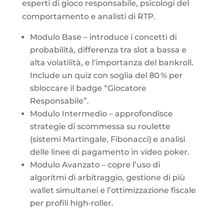
esperti di gioco responsabile, psicologi del
comportamento e analisti di RTP.
Modulo Base – introduce i concetti di
probabilità, differenza tra slot a bassa e
alta volatilità, e l’importanza del bankroll.
Include un quiz con soglia del 80 % per
sbloccare il badge “Giocatore
Responsabile”.
Modulo Intermedio – approfondisce
strategie di scommessa su roulette
(sistemi Martingale, Fibonacci) e analisi
delle linee di pagamento in video poker.
Modulo Avanzato – copre l’uso di
algoritmi di arbitraggio, gestione di più
wallet simultanei e l’ottimizzazione fiscale
per profili high‑roller.