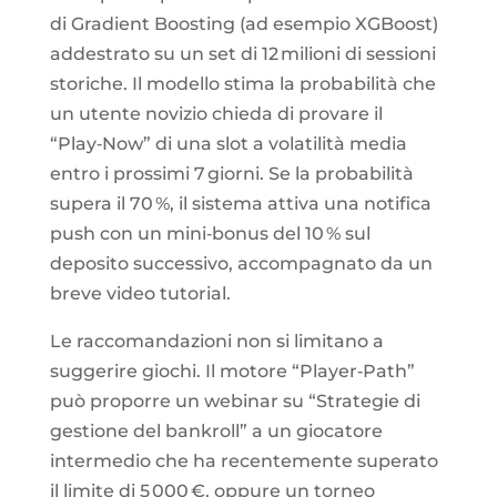
di Gradient Boosting (ad esempio XGBoost)
addestrato su un set di 12 milioni di sessioni
storiche. Il modello stima la probabilità che
un utente novizio chieda di provare il
“Play‑Now” di una slot a volatilità media
entro i prossimi 7 giorni. Se la probabilità
supera il 70 %, il sistema attiva una notifica
push con un mini‑bonus del 10 % sul
deposito successivo, accompagnato da un
breve video tutorial.
Le raccomandazioni non si limitano a
suggerire giochi. Il motore “Player‑Path”
può proporre un webinar su “Strategie di
gestione del bankroll” a un giocatore
intermedio che ha recentemente superato
il limite di 5 000 €, oppure un torneo