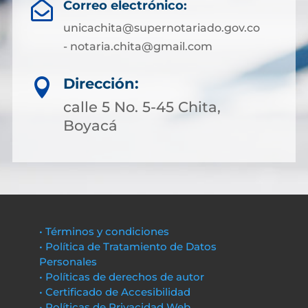
Correo electrónico:

unicachita@supernotariado.gov.co
- notaria.chita@gmail.com
Dirección:

calle 5 No. 5-45 Chita,
Boyacá
• Términos y condiciones
• Política de Tratamiento de Datos
Personales
• Políticas de derechos de autor
• Certificado de Accesibilidad
• Políticas de Privacidad Web