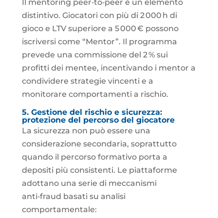
Il mentoring peer‑to‑peer è un elemento
distintivo. Giocatori con più di 2 000 h di
gioco e LTV superiore a 5 000 € possono
iscriversi come “Mentor”. Il programma
prevede una commissione del 2 % sui
profitti dei mentee, incentivando i mentor a
condividere strategie vincenti e a
monitorare comportamenti a rischio.
5. Gestione del rischio e sicurezza:
protezione del percorso del giocatore
La sicurezza non può essere una
considerazione secondaria, soprattutto
quando il percorso formativo porta a
depositi più consistenti. Le piattaforme
adottano una serie di meccanismi
anti‑fraud basati su analisi
comportamentale: