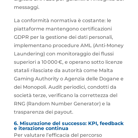
messaggi.
La conformità normativa è costante: le
piattaforme mantengono certificazioni
GDPR per la gestione dei dati personali,
implementano procedure AML (Anti‑Money
Laundering) con monitoraggio dei flussi
superiori a 10 000 €, e operano sotto licenze
statali rilasciate da autorità come Malta
Gaming Authority o Agenzia delle Dogane e
dei Monopoli. Audit periodici, condotti da
società terze, verificano la correttezza del
RNG (Random Number Generator) e la
trasparenza dei payout.
6. Misurazione del successo: KPI, feedback
e iterazione continua
Per valutare l’efficacia del percorso