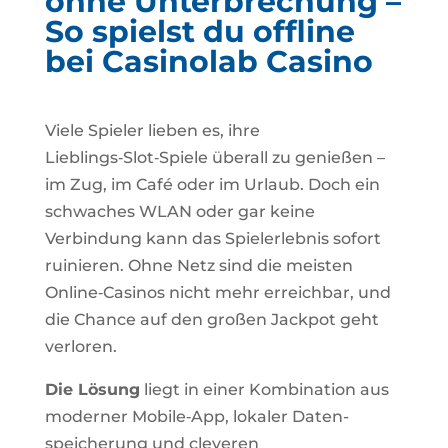
ohne Unterbrechung –
So spielst du offline
bei Casinolab Casino
Viele Spieler lieben es, ihre
Lieblings‑Slot‑Spiele überall zu genießen –
im Zug, im Café oder im Urlaub. Doch ein
schwaches WLAN oder gar keine
Verbindung kann das Spielerlebnis sofort
ruinieren. Ohne Netz sind die meisten
Online‑Casinos nicht mehr erreichbar, und
die Chance auf den großen Jackpot geht
verloren.
Die Lösung
liegt in einer Kombination aus
moderner Mobile‑App, lokaler Daten­
speicherung und cleveren