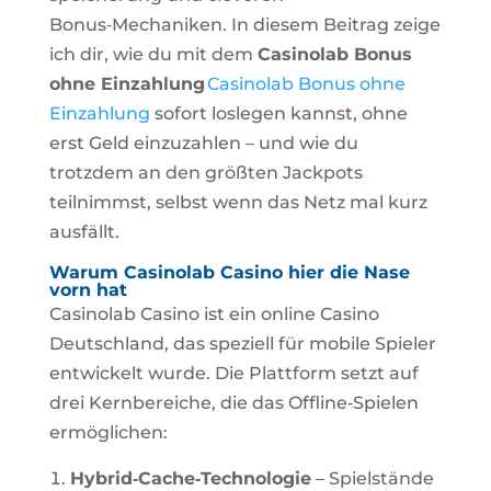
Bonus‑Mechaniken. In diesem Beitrag zeige
ich dir, wie du mit dem
Casinolab Bonus
ohne Einzahlung
Casinolab Bonus ohne
Einzahlung
sofort loslegen kannst, ohne
erst Geld einzuzahlen – und wie du
trotzdem an den größten Jackpots
teilnimmst, selbst wenn das Netz mal kurz
ausfällt.
Warum Casinolab Casino hier die Nase
vorn hat
Casinolab Casino ist ein online Casino
Deutschland, das speziell für mobile Spieler
entwickelt wurde. Die Plattform setzt auf
drei Kernbereiche, die das Offline‑Spielen
ermöglichen:
Hybrid‑Cache‑Technologie
– Spielstände