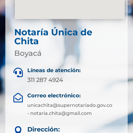
Notaría Única de
Chita
Boyacá
Líneas de atención:

311 287 4924
Correo electrónico:

unicachita@supernotariado.gov.co
- notaria.chita@gmail.com
Dirección:
