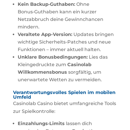
Kein Backup‑Guthaben:
Ohne
Bonus‑Guthaben kann ein kurzer
Netzabbruch deine Gewinnchancen
mindern.
Veraltete App-Version:
Updates bringen
wichtige Sicherheits-Patches und neue
Funktionen – immer aktuell halten.
Unklare Bonusbedingungen:
Lies das
Kleingedruckte zum
Casinolab
Willkommensbonus
sorgfältig, um
unerwartete Wetten zu vermeiden.
Verantwortungsvolles Spielen im mobilen
Umfeld
Casinolab Casino bietet umfangreiche Tools
zur Spielkontrolle:
Einzahlungs‑Limits
lassen dich