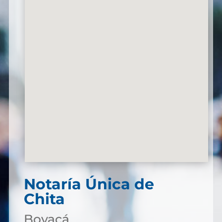
Notaría Única de
Chita
Boyacá