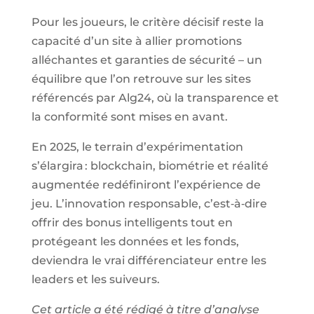
Pour les joueurs, le critère décisif reste la
capacité d’un site à allier promotions
alléchantes et garanties de sécurité – un
équilibre que l’on retrouve sur les sites
référencés par Alg24, où la transparence et
la conformité sont mises en avant.
En 2025, le terrain d’expérimentation
s’élargira : blockchain, biométrie et réalité
augmentée redéfiniront l’expérience de
jeu. L’innovation responsable, c’est‑à‑dire
offrir des bonus intelligents tout en
protégeant les données et les fonds,
deviendra le vrai différenciateur entre les
leaders et les suiveurs.
Cet article a été rédigé à titre d’analyse