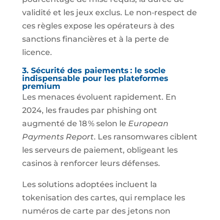
validité et les jeux exclus. Le non‑respect de
ces règles expose les opérateurs à des
sanctions financières et à la perte de
licence.
3. Sécurité des paiements : le socle
indispensable pour les plateformes
premium
Les menaces évoluent rapidement. En
2024, les fraudes par phishing ont
augmenté de 18 % selon le
European
Payments Report
. Les ransomwares ciblent
les serveurs de paiement, obligeant les
casinos à renforcer leurs défenses.
Les solutions adoptées incluent la
tokenisation des cartes, qui remplace les
numéros de carte par des jetons non