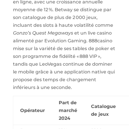
en ligne, avec une croissance annuelle
moyenne de 12 %. Betway se distingue par
son catalogue de plus de 2 000 jeux,
incluant des slots à haute volatilité comme
Gonzo’s Quest Megaways
et un live casino
alimenté par Evolution Gaming. 888casino
mise sur la variété de ses tables de poker et
son programme de fidélité « 888 VIP »,
tandis que LeoVegas continue de dominer
le mobile grâce à une application native qui
propose des temps de chargement
inférieurs à une seconde.
Part de
Catalogue
Opérateur
marché
de jeux
2024