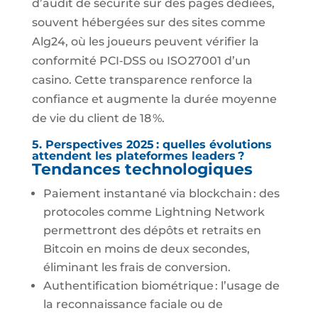
d’audit de sécurité sur des pages dédiées,
souvent hébergées sur des sites comme
Alg24, où les joueurs peuvent vérifier la
conformité PCI‑DSS ou ISO 27001 d’un
casino. Cette transparence renforce la
confiance et augmente la durée moyenne
de vie du client de 18 %.
5. Perspectives 2025 : quelles évolutions
attendent les plateformes leaders ?
Tendances technologiques
Paiement instantané via blockchain : des
protocoles comme Lightning Network
permettront des dépôts et retraits en
Bitcoin en moins de deux secondes,
éliminant les frais de conversion.
Authentification biométrique : l’usage de
la reconnaissance faciale ou de