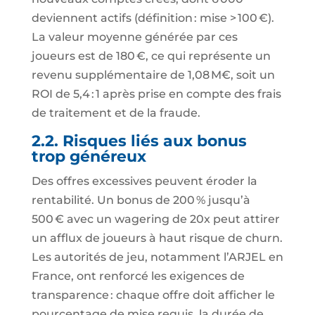
deviennent actifs (définition : mise > 100 €).
La valeur moyenne générée par ces
joueurs est de 180 €, ce qui représente un
revenu supplémentaire de 1,08 M€, soit un
ROI de 5,4 : 1 après prise en compte des frais
de traitement et de la fraude.
2.2. Risques liés aux bonus
trop généreux
Des offres excessives peuvent éroder la
rentabilité. Un bonus de 200 % jusqu’à
500 € avec un wagering de 20x peut attirer
un afflux de joueurs à haut risque de churn.
Les autorités de jeu, notamment l’ARJEL en
France, ont renforcé les exigences de
transparence : chaque offre doit afficher le
pourcentage de mise requis, la durée de