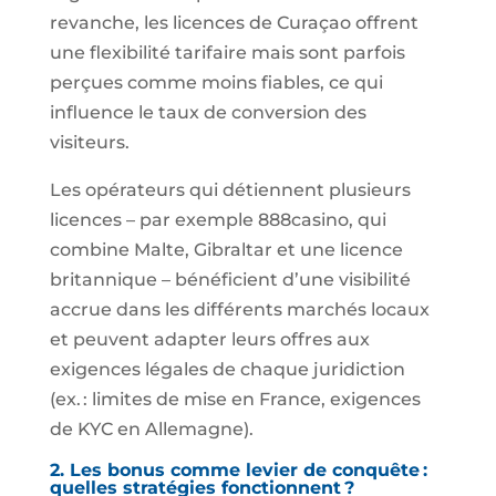
revanche, les licences de Curaçao offrent
une flexibilité tarifaire mais sont parfois
perçues comme moins fiables, ce qui
influence le taux de conversion des
visiteurs.
Les opérateurs qui détiennent plusieurs
licences – par exemple 888casino, qui
combine Malte, Gibraltar et une licence
britannique – bénéficient d’une visibilité
accrue dans les différents marchés locaux
et peuvent adapter leurs offres aux
exigences légales de chaque juridiction
(ex. : limites de mise en France, exigences
de KYC en Allemagne).
2. Les bonus comme levier de conquête :
quelles stratégies fonctionnent ?