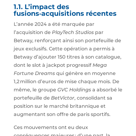
1.1. L’impact des
fusions‑acquisitions récentes
L’année 2024 a été marquée par
l’acquisition de
PlayTech Studios
par
Betway, renforçant ainsi son portefeuille de
jeux exclusifs. Cette opération a permis à
Betway d’ajouter 150 titres à son catalogue,
dont le slot à jackpot progressif
Mega
Fortune Dreams
qui génère en moyenne
1,2 million d’euros de mise chaque mois. De
même, le groupe
GVC Holdings
a absorbé le
portefeuille de
BetVictor
, consolidant sa
position sur le marché britannique et
augmentant son offre de paris sportifs.
Ces mouvements ont eu deux
conséquences majeures : d’une part, la