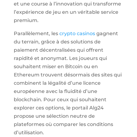
et une course à l’innovation qui transforme
l’expérience de jeu en un véritable service
premium.
Parallèlement, les
crypto casinos
gagnent
du terrain, grâce à des solutions de
paiement décentralisées qui offrent
rapidité et anonymat. Les joueurs qui
souhaitent miser en Bitcoin ou en
Ethereum trouvent désormais des sites qui
combinent la légalité d’une licence
européenne avec la fluidité d’une
blockchain. Pour ceux qui souhaitent
explorer ces options, le portail Alg24
propose une sélection neutre de
plateformes où comparer les conditions
d’utilisation.