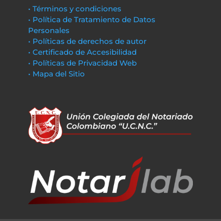
• Términos y condiciones
• Política de Tratamiento de Datos
Personales
• Políticas de derechos de autor
• Certificado de Accesibilidad
• Políticas de Privacidad Web
• Mapa del Sitio