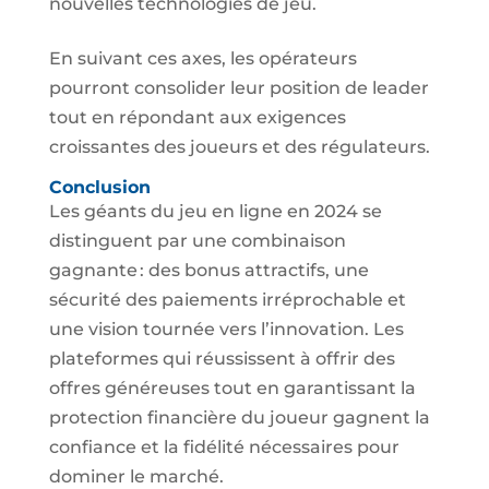
nouvelles technologies de jeu.
En suivant ces axes, les opérateurs
pourront consolider leur position de leader
tout en répondant aux exigences
croissantes des joueurs et des régulateurs.
Conclusion
Les géants du jeu en ligne en 2024 se
distinguent par une combinaison
gagnante : des bonus attractifs, une
sécurité des paiements irréprochable et
une vision tournée vers l’innovation. Les
plateformes qui réussissent à offrir des
offres généreuses tout en garantissant la
protection financière du joueur gagnent la
confiance et la fidélité nécessaires pour
dominer le marché.