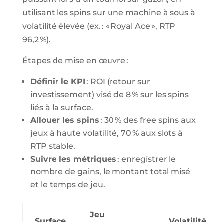
utilisant les spins sur une machine à sous à
volatilité élevée (ex. : « Royal Ace », RTP
96,2 %).
Étapes de mise en œuvre :
Définir le KPI
: ROI (retour sur
investissement) visé de 8 % sur les spins
liés à la surface.
Allouer les spins
: 30 % des free spins aux
jeux à haute volatilité, 70 % aux slots à
RTP stable.
Suivre les métriques
: enregistrer le
nombre de gains, le montant total misé
et le temps de jeu.
Jeu
Surface
Volatilité