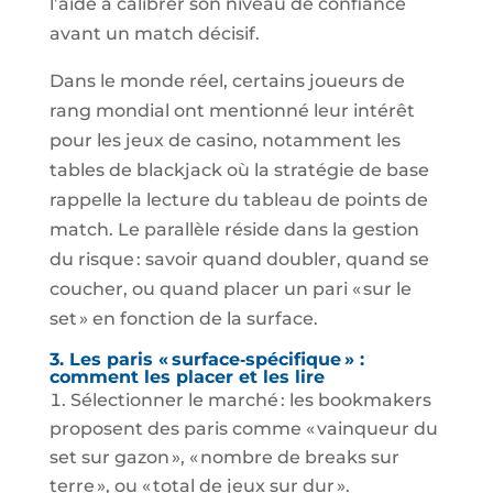
l’aide à calibrer son niveau de confiance
avant un match décisif.
Dans le monde réel, certains joueurs de
rang mondial ont mentionné leur intérêt
pour les jeux de casino, notamment les
tables de blackjack où la stratégie de base
rappelle la lecture du tableau de points de
match. Le parallèle réside dans la gestion
du risque : savoir quand doubler, quand se
coucher, ou quand placer un pari « sur le
set » en fonction de la surface.
3. Les paris « surface‑spécifique » :
comment les placer et les lire
Sélectionner le marché : les bookmakers
proposent des paris comme « vainqueur du
set sur gazon », « nombre de breaks sur
terre », ou « total de jeux sur dur ».