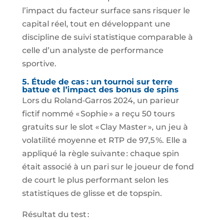
l’impact du facteur surface sans risquer le
capital réel, tout en développant une
discipline de suivi statistique comparable à
celle d’un analyste de performance
sportive.
5. Étude de cas : un tournoi sur terre
battue et l’impact des bonus de spins
Lors du Roland‑Garros 2024, un parieur
fictif nommé « Sophie » a reçu 50 tours
gratuits sur le slot « Clay Master », un jeu à
volatilité moyenne et RTP de 97,5 %. Elle a
appliqué la règle suivante : chaque spin
était associé à un pari sur le joueur de fond
de court le plus performant selon les
statistiques de glisse et de topspin.
Résultat du test :