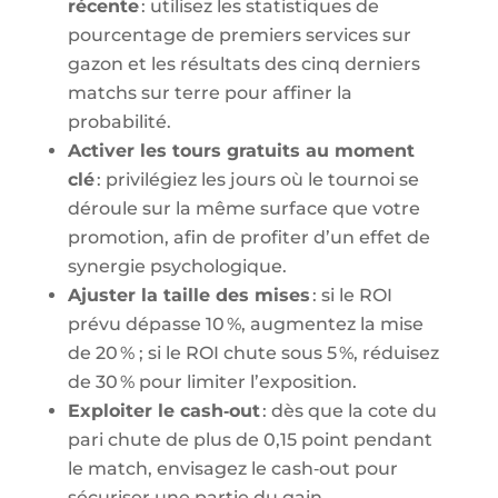
récente
: utilisez les statistiques de
pourcentage de premiers services sur
gazon et les résultats des cinq derniers
matchs sur terre pour affiner la
probabilité.
Activer les tours gratuits au moment
clé
: privilégiez les jours où le tournoi se
déroule sur la même surface que votre
promotion, afin de profiter d’un effet de
synergie psychologique.
Ajuster la taille des mises
: si le ROI
prévu dépasse 10 %, augmentez la mise
de 20 % ; si le ROI chute sous 5 %, réduisez
de 30 % pour limiter l’exposition.
Exploiter le cash‑out
: dès que la cote du
pari chute de plus de 0,15 point pendant
le match, envisagez le cash‑out pour
sécuriser une partie du gain.