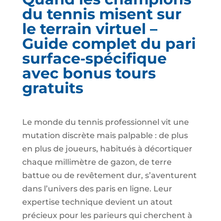
du tennis misent sur
le terrain virtuel –
Guide complet du pari
surface‑spécifique
avec bonus tours
gratuits
Le monde du tennis professionnel vit une
mutation discrète mais palpable : de plus
en plus de joueurs, habitués à décortiquer
chaque millimètre de gazon, de terre
battue ou de revêtement dur, s’aventurent
dans l’univers des paris en ligne. Leur
expertise technique devient un atout
précieux pour les parieurs qui cherchent à