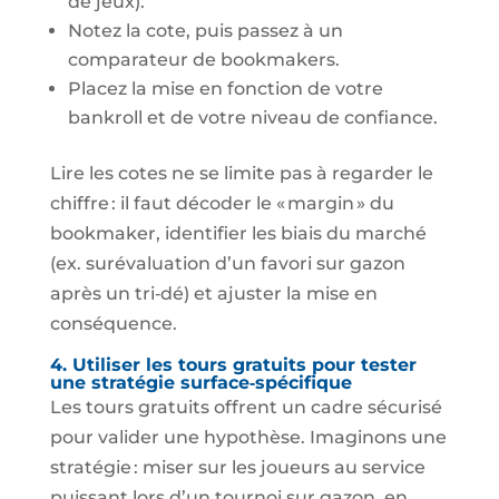
de jeux).
Notez la cote, puis passez à un
comparateur de bookmakers.
Placez la mise en fonction de votre
bankroll et de votre niveau de confiance.
Lire les cotes ne se limite pas à regarder le
chiffre : il faut décoder le « margin » du
bookmaker, identifier les biais du marché
(ex. surévaluation d’un favori sur gazon
après un tri‑dé) et ajuster la mise en
conséquence.
4. Utiliser les tours gratuits pour tester
une stratégie surface‑spécifique
Les tours gratuits offrent un cadre sécurisé
pour valider une hypothèse. Imaginons une
stratégie : miser sur les joueurs au service
puissant lors d’un tournoi sur gazon, en