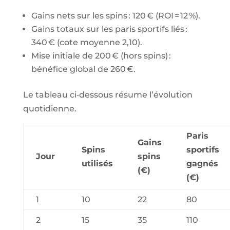
Gains nets sur les spins : 120 € (ROI = 12 %).
Gains totaux sur les paris sportifs liés :
340 € (cote moyenne 2,10).
Mise initiale de 200 € (hors spins) :
bénéfice global de 260 €.
Le tableau ci‑dessous résume l’évolution
quotidienne.
Paris
Gains
Spins
sportifs
Jour
spins
utilisés
gagnés
(€)
(€)
1
10
22
80
2
15
35
110