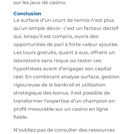
sur les jeux de casino.
Conclusion
La surface d’un court de tennis n’est plus
qu’un simple décor : c’est un facteur décisif
qui, lorsqu’il est compris, ouvre des
opportunités de pari à forte valeur ajoutée.
Les tours gratuits, quant à eux, offrent un
laboratoire sans risque où tester ces
hypothèses avant d’engager son capital
réel. En combinant analyse surface, gestion
rigoureuse de la bankroll et utilisation
stratégique des bonus, il est possible de
transformer l’expertise d’un champion en
profit mesurable sur un casino en ligne
fiable.
N’oubliez pas de consulter des ressources