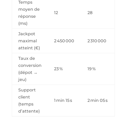
Temps
moyen de
12
28
réponse
(ms)
Jackpot
maximal
2 450 000
2 310 000
atteint (€)
Taux de
conversion
23 %
19 %
(dépot →
jeu)
Support
client
1 min 15 s
2 min 05 s
(temps
d’attente)