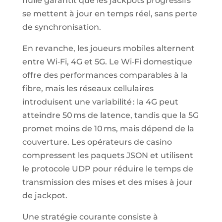
nulle garantit que les jackpots progressifs
se mettent à jour en temps réel, sans perte
de synchronisation.
En revanche, les joueurs mobiles alternent
entre Wi‑Fi, 4G et 5G. Le Wi‑Fi domestique
offre des performances comparables à la
fibre, mais les réseaux cellulaires
introduisent une variabilité : la 4G peut
atteindre 50 ms de latence, tandis que la 5G
promet moins de 10 ms, mais dépend de la
couverture. Les opérateurs de casino
compressent les paquets JSON et utilisent
le protocole UDP pour réduire le temps de
transmission des mises et des mises à jour
de jackpot.
Une stratégie courante consiste à