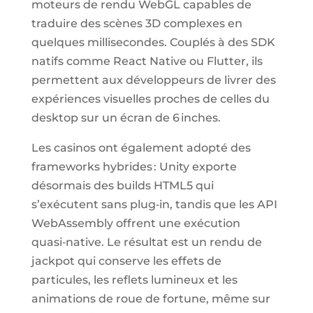
moteurs de rendu WebGL capables de
traduire des scènes 3D complexes en
quelques millisecondes. Couplés à des SDK
natifs comme React Native ou Flutter, ils
permettent aux développeurs de livrer des
expériences visuelles proches de celles du
desktop sur un écran de 6 inches.
Les casinos ont également adopté des
frameworks hybrides : Unity exporte
désormais des builds HTML5 qui
s’exécutent sans plug‑in, tandis que les API
WebAssembly offrent une exécution
quasi‑native. Le résultat est un rendu de
jackpot qui conserve les effets de
particules, les reflets lumineux et les
animations de roue de fortune, même sur