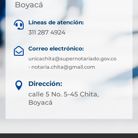
Boyacá
Líneas de atención:

311 287 4924
Correo electrónico:

unicachita@supernotariado.gov.co
- notaria.chita@gmail.com
Dirección:

calle 5 No. 5-45 Chita,
Boyacá