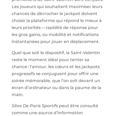
Les joueurs qui souhaitent maximiser leurs
chances de décrocher le jackpot doivent
choisir la plateforme qui répond le mieux à
leurs priorités — rapidité de réponse pour
les gros gains, ou mobilité et notifications
instantanées pour jouer en déplacement.
Quel que soit le dispositif, la Saint‑Valentin
reste le moment idéal pour tenter sa
chance : l’amour, les cœurs et les jackpots
progressifs se conjuguent pour offrir une
soirée mémorable, que l’on soit devant un
écran d’ordinateur ou dans la paume de la
main.
Sites De Paris Sportifs peut être consulté
comme une source d’information