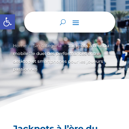
Abrir barra de herramientas
Home
Sin categoría
Jackpots à l’ère du
9
9
mobile : le duel des performances entre
desktop et smartphones pour les joueurs
passionnés
Jackpots à l’ère du