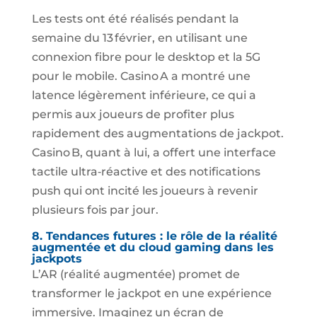
Les tests ont été réalisés pendant la
semaine du 13 février, en utilisant une
connexion fibre pour le desktop et la 5G
pour le mobile. Casino A a montré une
latence légèrement inférieure, ce qui a
permis aux joueurs de profiter plus
rapidement des augmentations de jackpot.
Casino B, quant à lui, a offert une interface
tactile ultra‑réactive et des notifications
push qui ont incité les joueurs à revenir
plusieurs fois par jour.
8. Tendances futures : le rôle de la réalité
augmentée et du cloud gaming dans les
jackpots
L’AR (réalité augmentée) promet de
transformer le jackpot en une expérience
immersive. Imaginez un écran de