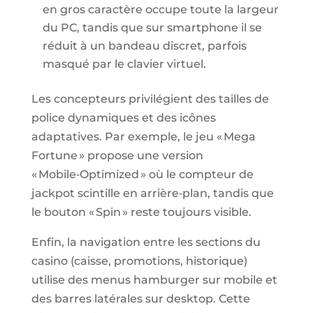
en gros caractère occupe toute la largeur
du PC, tandis que sur smartphone il se
réduit à un bandeau discret, parfois
masqué par le clavier virtuel.
Les concepteurs privilégient des tailles de
police dynamiques et des icônes
adaptatives. Par exemple, le jeu « Mega
Fortune » propose une version
« Mobile‑Optimized » où le compteur de
jackpot scintille en arrière‑plan, tandis que
le bouton « Spin » reste toujours visible.
Enfin, la navigation entre les sections du
casino (caisse, promotions, historique)
utilise des menus hamburger sur mobile et
des barres latérales sur desktop. Cette