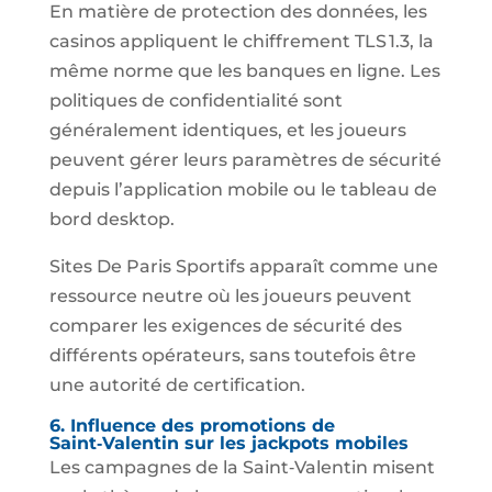
En matière de protection des données, les
casinos appliquent le chiffrement TLS 1.3, la
même norme que les banques en ligne. Les
politiques de confidentialité sont
généralement identiques, et les joueurs
peuvent gérer leurs paramètres de sécurité
depuis l’application mobile ou le tableau de
bord desktop.
Sites De Paris Sportifs apparaît comme une
ressource neutre où les joueurs peuvent
comparer les exigences de sécurité des
différents opérateurs, sans toutefois être
une autorité de certification.
6. Influence des promotions de
Saint‑Valentin sur les jackpots mobiles
Les campagnes de la Saint‑Valentin misent