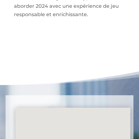
aborder 2024 avec une expérience de jeu
responsable et enrichissante.