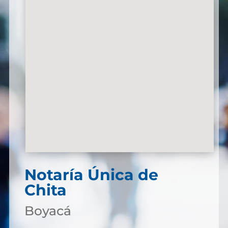
Notaría Única de
Chita
Boyacá