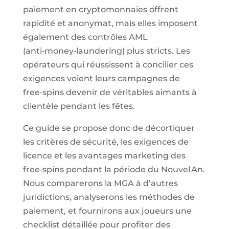
paiement en cryptomonnaies offrent
rapidité et anonymat, mais elles imposent
également des contrôles AML
(anti‑money‑laundering) plus stricts. Les
opérateurs qui réussissent à concilier ces
exigences voient leurs campagnes de
free‑spins devenir de véritables aimants à
clientèle pendant les fêtes.
Ce guide se propose donc de décortiquer
les critères de sécurité, les exigences de
licence et les avantages marketing des
free‑spins pendant la période du Nouvel An.
Nous comparerons la MGA à d’autres
juridictions, analyserons les méthodes de
paiement, et fournirons aux joueurs une
checklist détaillée pour profiter des