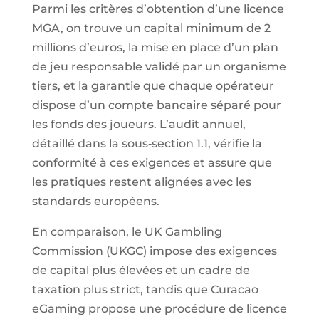
Parmi les critères d’obtention d’une licence
MGA, on trouve un capital minimum de 2
millions d’euros, la mise en place d’un plan
de jeu responsable validé par un organisme
tiers, et la garantie que chaque opérateur
dispose d’un compte bancaire séparé pour
les fonds des joueurs. L’audit annuel,
détaillé dans la sous‑section 1.1, vérifie la
conformité à ces exigences et assure que
les pratiques restent alignées avec les
standards européens.
En comparaison, le UK Gambling
Commission (UKGC) impose des exigences
de capital plus élevées et un cadre de
taxation plus strict, tandis que Curacao
eGaming propose une procédure de licence