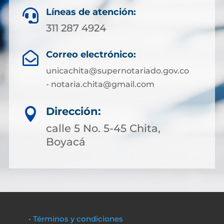
Líneas de atención:

311 287 4924
Correo electrónico:

unicachita@supernotariado.gov.co
- notaria.chita@gmail.com
Dirección:

calle 5 No. 5-45 Chita,
Boyacá
• Términos y condiciones