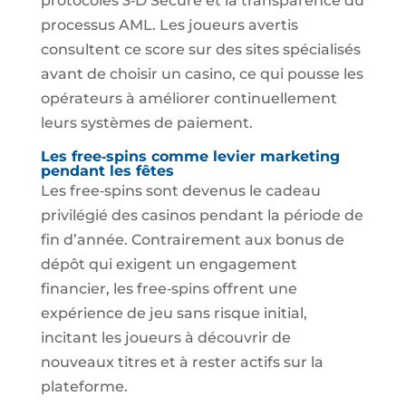
protocoles 3‑D Secure et la transparence du
processus AML. Les joueurs avertis
consultent ce score sur des sites spécialisés
avant de choisir un casino, ce qui pousse les
opérateurs à améliorer continuellement
leurs systèmes de paiement.
Les free‑spins comme levier marketing
pendant les fêtes
Les free‑spins sont devenus le cadeau
privilégié des casinos pendant la période de
fin d’année. Contrairement aux bonus de
dépôt qui exigent un engagement
financier, les free‑spins offrent une
expérience de jeu sans risque initial,
incitant les joueurs à découvrir de
nouveaux titres et à rester actifs sur la
plateforme.