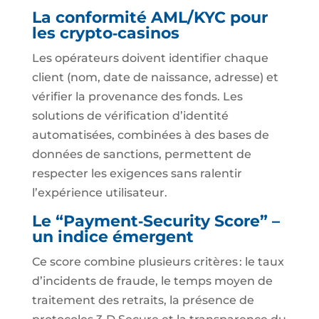
La conformité AML/KYC pour
les crypto‑casinos
Les opérateurs doivent identifier chaque
client (nom, date de naissance, adresse) et
vérifier la provenance des fonds. Les
solutions de vérification d’identité
automatisées, combinées à des bases de
données de sanctions, permettent de
respecter les exigences sans ralentir
l’expérience utilisateur.
Le “Payment‑Security Score” –
un indice émergent
Ce score combine plusieurs critères : le taux
d’incidents de fraude, le temps moyen de
traitement des retraits, la présence de