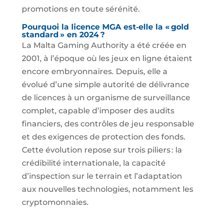
promotions en toute sérénité.
Pourquoi la licence MGA est‑elle la « gold
standard » en 2024 ?
La Malta Gaming Authority a été créée en
2001, à l’époque où les jeux en ligne étaient
encore embryonnaires. Depuis, elle a
évolué d’une simple autorité de délivrance
de licences à un organisme de surveillance
complet, capable d’imposer des audits
financiers, des contrôles de jeu responsable
et des exigences de protection des fonds.
Cette évolution repose sur trois piliers : la
crédibilité internationale, la capacité
d’inspection sur le terrain et l’adaptation
aux nouvelles technologies, notamment les
cryptomonnaies.