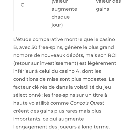
(valeur
valeur des
C
augmente
gains
chaque
jour)
L’étude comparative montre que le casino
B, avec 50 free‑spins, génère le plus grand
nombre de nouveaux dépôts, mais son ROI
(retour sur investissement) est légèrement
inférieur à celui du casino A, dont les
conditions de mise sont plus modestes. Le
facteur clé réside dans la volatilité du jeu
sélectionné : les free‑spins sur un titre à
haute volatilité comme
Gonzo’s Quest
créent des gains plus rares mais plus
importants, ce qui augmente
l’engagement des joueurs à long terme.