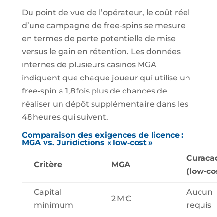
Du point de vue de l’opérateur, le coût réel
d’une campagne de free‑spins se mesure
en termes de perte potentielle de mise
versus le gain en rétention. Les données
internes de plusieurs casinos MGA
indiquent que chaque joueur qui utilise un
free‑spin a 1,8 fois plus de chances de
réaliser un dépôt supplémentaire dans les
48 heures qui suivent.
Comparaison des exigences de licence :
MGA vs. Juridictions « low‑cost »
Curaca
Critère
MGA
(low‑co
Capital
Aucun
2 M €
minimum
requis