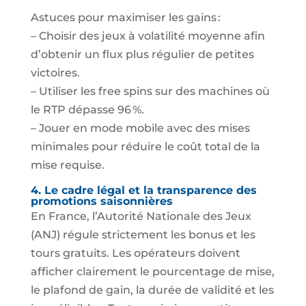
Astuces pour maximiser les gains :
– Choisir des jeux à volatilité moyenne afin
d’obtenir un flux plus régulier de petites
victoires.
– Utiliser les free spins sur des machines où
le RTP dépasse 96 %.
– Jouer en mode mobile avec des mises
minimales pour réduire le coût total de la
mise requise.
4. Le cadre légal et la transparence des
promotions saisonnières
En France, l’Autorité Nationale des Jeux
(ANJ) régule strictement les bonus et les
tours gratuits. Les opérateurs doivent
afficher clairement le pourcentage de mise,
le plafond de gain, la durée de validité et les