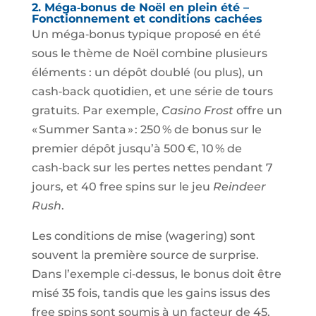
2. Méga‑bonus de Noël en plein été –
Fonctionnement et conditions cachées
Un méga‑bonus typique proposé en été
sous le thème de Noël combine plusieurs
éléments : un dépôt doublé (ou plus), un
cash‑back quotidien, et une série de tours
gratuits. Par exemple,
Casino Frost
offre un
« Summer Santa » : 250 % de bonus sur le
premier dépôt jusqu’à 500 €, 10 % de
cash‑back sur les pertes nettes pendant 7
jours, et 40 free spins sur le jeu
Reindeer
Rush
.
Les conditions de mise (wagering) sont
souvent la première source de surprise.
Dans l’exemple ci‑dessus, le bonus doit être
misé 35 fois, tandis que les gains issus des
free spins sont soumis à un facteur de 45.