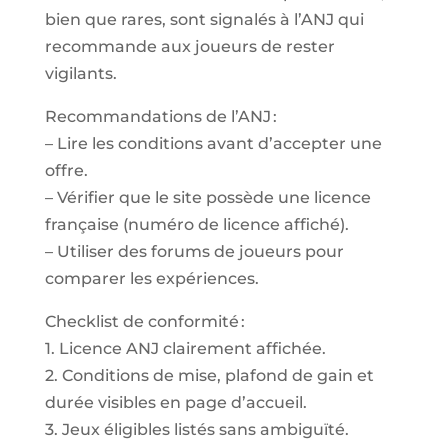
bien que rares, sont signalés à l’ANJ qui
recommande aux joueurs de rester
vigilants.
Recommandations de l’ANJ :
– Lire les conditions avant d’accepter une
offre.
– Vérifier que le site possède une licence
française (numéro de licence affiché).
– Utiliser des forums de joueurs pour
comparer les expériences.
Checklist de conformité :
1. Licence ANJ clairement affichée.
2. Conditions de mise, plafond de gain et
durée visibles en page d’accueil.
3. Jeux éligibles listés sans ambiguïté.