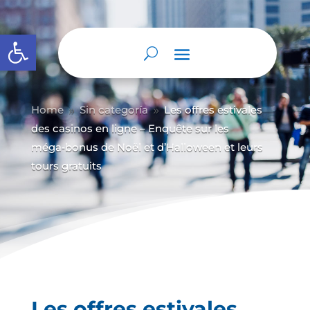
Abrir barra de herramientas
Home
Sin categoría
Les offres estivales
9
9
des casinos en ligne – Enquête sur les
méga‑bonus de Noël et d’Halloween et leurs
tours gratuits
Les offres estivales