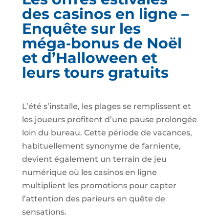
des casinos en ligne –
Enquête sur les
méga‑bonus de Noël
et d’Halloween et
leurs tours gratuits
L’été s’installe, les plages se remplissent et
les joueurs profitent d’une pause prolongée
loin du bureau. Cette période de vacances,
habituellement synonyme de farniente,
devient également un terrain de jeu
numérique où les casinos en ligne
multiplient les promotions pour capter
l’attention des parieurs en quête de
sensations.