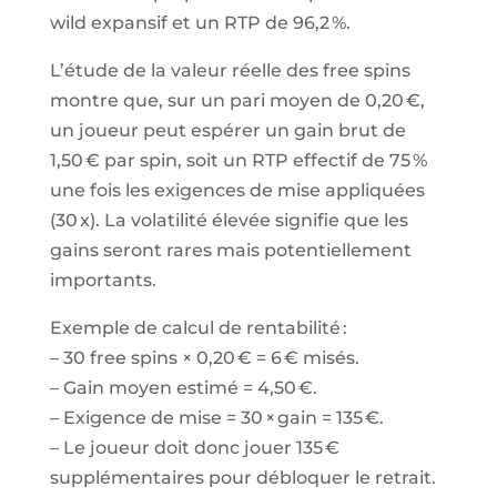
wild expansif et un RTP de 96,2 %.
L’étude de la valeur réelle des free spins
montre que, sur un pari moyen de 0,20 €,
un joueur peut espérer un gain brut de
1,50 € par spin, soit un RTP effectif de 75 %
une fois les exigences de mise appliquées
(30 x). La volatilité élevée signifie que les
gains seront rares mais potentiellement
importants.
Exemple de calcul de rentabilité :
– 30 free spins × 0,20 € = 6 € misés.
– Gain moyen estimé = 4,50 €.
– Exigence de mise = 30 × gain = 135 €.
– Le joueur doit donc jouer 135 €
supplémentaires pour débloquer le retrait.