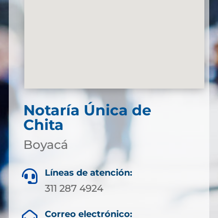
Notaría Única de
Chita
Boyacá
Líneas de atención:

311 287 4924
Correo electrónico:
