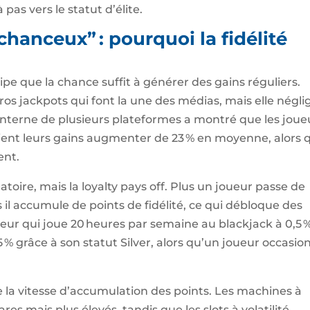
pas vers le statut d’élite.
chanceux” : pourquoi la fidélité
e que la chance suffit à générer des gains réguliers.
ros jackpots qui font la une des médias, mais elle négli
 interne de plusieurs plateformes a montré que les joue
oient leurs gains augmenter de 23 % en moyenne, alors 
ent.
éatoire, mais la loyalty pays off. Plus un joueur passe de
s il accumule de points de fidélité, ce qui débloque des
eur qui joue 20 heures par semaine au blackjack à 0,5 
 grâce à son statut Silver, alors qu’un joueur occasio
nce la vitesse d’accumulation des points. Les machines à
ares mais plus élevés, tandis que les slots à volatilité