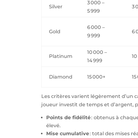
3 000 –
Silver
3 
5 999
6 000 –
Gold
6 
9 999
10 000 –
Platinum
10
14 999
Diamond
15 000+
15
Les critères varient légèrement d’un ca
joueur investit de temps et d’argent, p
Points de fidélité
: obtenus à chaque 
élevé.
Mise cumulative
: total des mises r