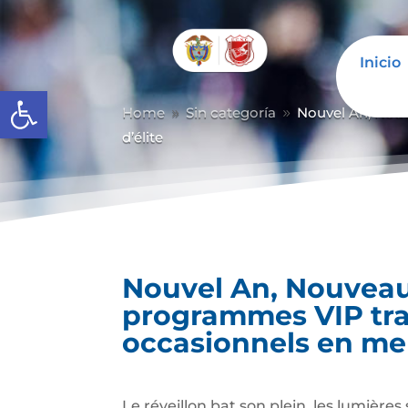
Inicio
Abrir barra de herramientas
Home
Sin categoría
Nouvel An, Nou
9
9
d’élite
Nouvel An, Nouveau
programmes VIP tra
occasionnels en me
Le réveillon bat son plein, les lumière