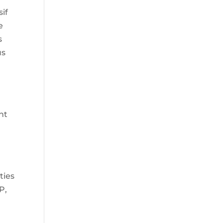
sif
e
s
us
nt
ties
P,