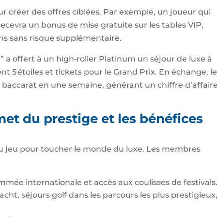
r créer des offres ciblées. Par exemple, un joueur qui
é recevra un bonus de mise gratuite sur les tables VIP,
ns sans risque supplémentaire.
” a offert à un high‑roller Platinum un séjour de luxe à
 5 étoiles et tickets pour le Grand Prix. En échange, l
e baccarat en une semaine, générant un chiffre d’affair
et du prestige et les bénéfices
u jeu pour toucher le monde du luxe. Les membres
mmée internationale et accès aux coulisses de festivals
yacht, séjours golf dans les parcours les plus prestigieux