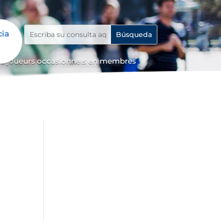
cia
es joueurs occasionnels en membres