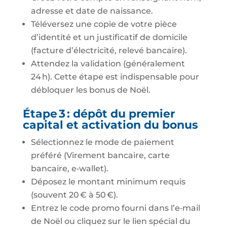
adresse et date de naissance.
Téléversez une copie de votre pièce
d’identité et un justificatif de domicile
(facture d’électricité, relevé bancaire).
Attendez la validation (généralement
24 h). Cette étape est indispensable pour
débloquer les bonus de Noël.
Étape 3 : dépôt du premier
capital et activation du bonus
Sélectionnez le mode de paiement
préféré (Virement bancaire, carte
bancaire, e‑wallet).
Déposez le montant minimum requis
(souvent 20 € à 50 €).
Entrez le code promo fourni dans l’e‑mail
de Noël ou cliquez sur le lien spécial du