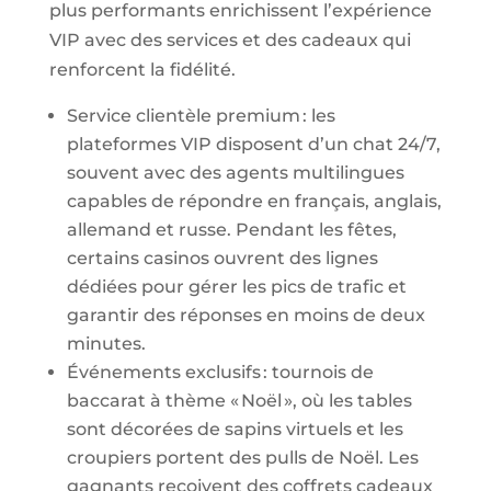
plus performants enrichissent l’expérience
VIP avec des services et des cadeaux qui
renforcent la fidélité.
Service clientèle premium : les
plateformes VIP disposent d’un chat 24/7,
souvent avec des agents multilingues
capables de répondre en français, anglais,
allemand et russe. Pendant les fêtes,
certains casinos ouvrent des lignes
dédiées pour gérer les pics de trafic et
garantir des réponses en moins de deux
minutes.
Événements exclusifs : tournois de
baccarat à thème « Noël », où les tables
sont décorées de sapins virtuels et les
croupiers portent des pulls de Noël. Les
gagnants reçoivent des coffrets cadeaux