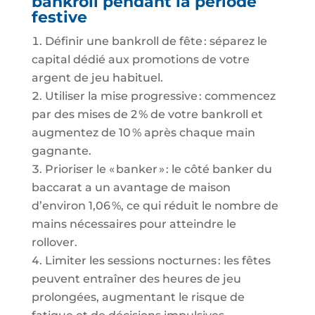
bankroll pendant la période
festive
Définir une bankroll de fête : séparez le
capital dédié aux promotions de votre
argent de jeu habituel.
Utiliser la mise progressive : commencez
par des mises de 2 % de votre bankroll et
augmentez de 10 % après chaque main
gagnante.
Prioriser le « banker » : le côté banker du
baccarat a un avantage de maison
d’environ 1,06 %, ce qui réduit le nombre de
mains nécessaires pour atteindre le
rollover.
Limiter les sessions nocturnes : les fêtes
peuvent entraîner des heures de jeu
prolongées, augmentant le risque de