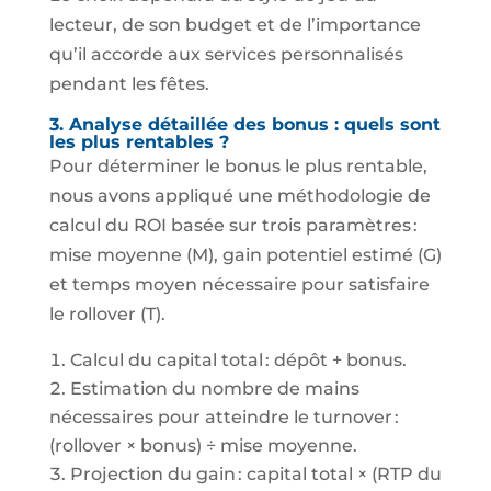
lecteur, de son budget et de l’importance
qu’il accorde aux services personnalisés
pendant les fêtes.
3. Analyse détaillée des bonus : quels sont
les plus rentables ?
Pour déterminer le bonus le plus rentable,
nous avons appliqué une méthodologie de
calcul du ROI basée sur trois paramètres :
mise moyenne (M), gain potentiel estimé (G)
et temps moyen nécessaire pour satisfaire
le rollover (T).
Calcul du capital total : dépôt + bonus.
Estimation du nombre de mains
nécessaires pour atteindre le turnover :
(rollover × bonus) ÷ mise moyenne.
Projection du gain : capital total × (RTP du