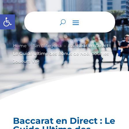
Abrir barra de herramientas
Home
Sin categoría
Baccarat en Direct :
9
9
Le Guide Ultime des Bonus de Noël pour les
Joueurs VIP
Baccarat en Direct : Le