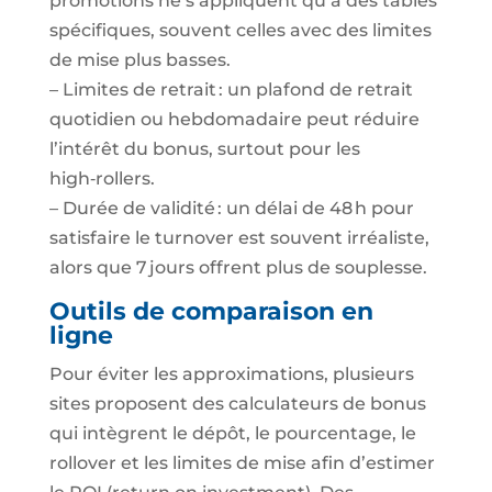
promotions ne s’appliquent qu’à des tables
spécifiques, souvent celles avec des limites
de mise plus basses.
– Limites de retrait : un plafond de retrait
quotidien ou hebdomadaire peut réduire
l’intérêt du bonus, surtout pour les
high‑rollers.
– Durée de validité : un délai de 48 h pour
satisfaire le turnover est souvent irréaliste,
alors que 7 jours offrent plus de souplesse.
Outils de comparaison en
ligne
Pour éviter les approximations, plusieurs
sites proposent des calculateurs de bonus
qui intègrent le dépôt, le pourcentage, le
rollover et les limites de mise afin d’estimer