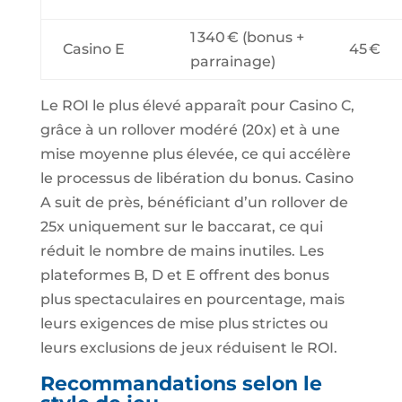
1 340 € (bonus +
Casino E
45 €
parrainage)
Le ROI le plus élevé apparaît pour Casino C,
grâce à un rollover modéré (20x) et à une
mise moyenne plus élevée, ce qui accélère
le processus de libération du bonus. Casino
A suit de près, bénéficiant d’un rollover de
25x uniquement sur le baccarat, ce qui
réduit le nombre de mains inutiles. Les
plateformes B, D et E offrent des bonus
plus spectaculaires en pourcentage, mais
leurs exigences de mise plus strictes ou
leurs exclusions de jeux réduisent le ROI.
Recommandations selon le