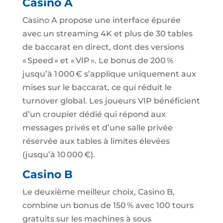
Casino A
Casino A propose une interface épurée
avec un streaming 4K et plus de 30 tables
de baccarat en direct, dont des versions
« Speed » et « VIP ». Le bonus de 200 %
jusqu’à 1 000 € s’applique uniquement aux
mises sur le baccarat, ce qui réduit le
turnover global. Les joueurs VIP bénéficient
d’un croupier dédié qui répond aux
messages privés et d’une salle privée
réservée aux tables à limites élevées
(jusqu’à 10 000 €).
Casino B
Le deuxième meilleur choix, Casino B,
combine un bonus de 150 % avec 100 tours
gratuits sur les machines à sous