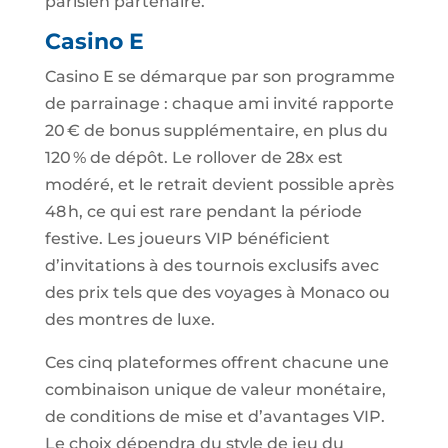
parisien partenaire.
Casino E
Casino E se démarque par son programme
de parrainage : chaque ami invité rapporte
20 € de bonus supplémentaire, en plus du
120 % de dépôt. Le rollover de 28x est
modéré, et le retrait devient possible après
48 h, ce qui est rare pendant la période
festive. Les joueurs VIP bénéficient
d’invitations à des tournois exclusifs avec
des prix tels que des voyages à Monaco ou
des montres de luxe.
Ces cinq plateformes offrent chacune une
combinaison unique de valeur monétaire,
de conditions de mise et d’avantages VIP.
Le choix dépendra du style de jeu du