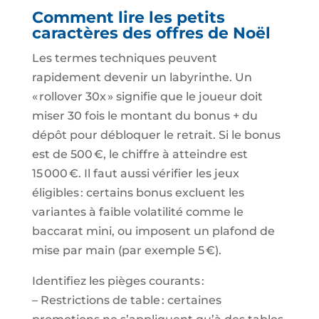
Comment lire les petits
caractères des offres de Noël
Les termes techniques peuvent
rapidement devenir un labyrinthe. Un
« rollover 30x » signifie que le joueur doit
miser 30 fois le montant du bonus + du
dépôt pour débloquer le retrait. Si le bonus
est de 500 €, le chiffre à atteindre est
15 000 €. Il faut aussi vérifier les jeux
éligibles : certains bonus excluent les
variantes à faible volatilité comme le
baccarat mini, ou imposent un plafond de
mise par main (par exemple 5 €).
Identifiez les pièges courants :
– Restrictions de table : certaines