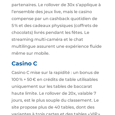
partenaires. Le rollover de 30x s’applique à
l’ensemble des jeux live, mais le casino
compense par un cashback quotidien de
5 % et des cadeaux physiques (coffrets de
chocolats) livrés pendant les fêtes. Le
streaming multi‑caméra et le chat
multilingue assurent une expérience fluide
même sur mobile.
Casino C
Casino C mise sur la rapidité : un bonus de
100 % + 50 € en crédits de table utilisables
uniquement sur les tables de baccarat
haute limite. Le rollover de 20x, valable 7
jours, est le plus souple du classement. Le
site propose plus de 40 tables, dont des
variantes à trois cartes et des tables « VIP »