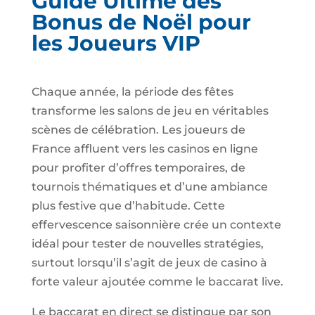
Guide Ultime des
Bonus de Noël pour
les Joueurs VIP
Chaque année, la période des fêtes
transforme les salons de jeu en véritables
scènes de célébration. Les joueurs de
France affluent vers les casinos en ligne
pour profiter d’offres temporaires, de
tournois thématiques et d’une ambiance
plus festive que d’habitude. Cette
effervescence saisonnière crée un contexte
idéal pour tester de nouvelles stratégies,
surtout lorsqu’il s’agit de jeux de casino à
forte valeur ajoutée comme le baccarat live.
Le baccarat en direct se distingue par son