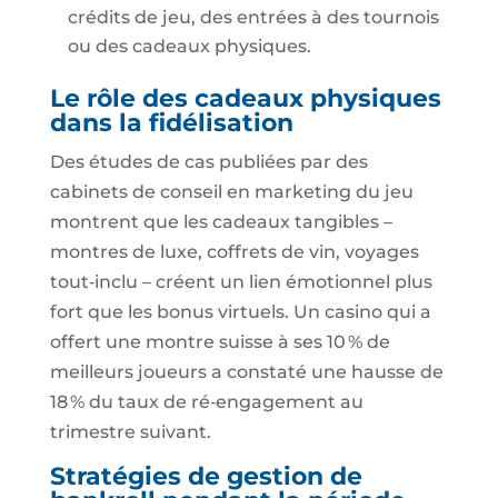
crédits de jeu, des entrées à des tournois
ou des cadeaux physiques.
Le rôle des cadeaux physiques
dans la fidélisation
Des études de cas publiées par des
cabinets de conseil en marketing du jeu
montrent que les cadeaux tangibles –
montres de luxe, coffrets de vin, voyages
tout‑inclu – créent un lien émotionnel plus
fort que les bonus virtuels. Un casino qui a
offert une montre suisse à ses 10 % de
meilleurs joueurs a constaté une hausse de
18 % du taux de ré‑engagement au
trimestre suivant.
Stratégies de gestion de