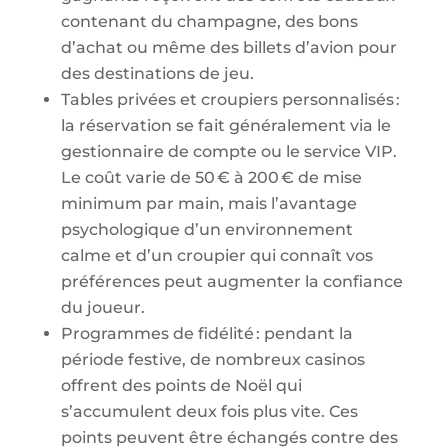
contenant du champagne, des bons
d’achat ou même des billets d’avion pour
des destinations de jeu.
Tables privées et croupiers personnalisés :
la réservation se fait généralement via le
gestionnaire de compte ou le service VIP.
Le coût varie de 50 € à 200 € de mise
minimum par main, mais l’avantage
psychologique d’un environnement
calme et d’un croupier qui connaît vos
préférences peut augmenter la confiance
du joueur.
Programmes de fidélité : pendant la
période festive, de nombreux casinos
offrent des points de Noël qui
s’accumulent deux fois plus vite. Ces
points peuvent être échangés contre des