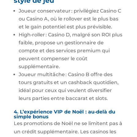
style de jeu
Joueur conservateur : privilégiez Casino C
ou Casino A, où le rollover est le plus bas
et le gain potentiel est plus prévisible.
High‑roller : Casino D, malgré son ROI plus
faible, propose un gestionnaire de
compte et des services premium qui
peuvent compenser le coût
supplémentaire.
Joueur multitâche : Casino B offre des
tours gratuits et un cashback quotidien,
idéal pour ceux qui veulent diversifier
leurs parties entre baccarat et slots.
4. L’expérience VIP de Noël : au‑delà du
simple bonus
Les promotions de Noël ne se limitent pas à
un crédit supplémentaire. Les casinos les