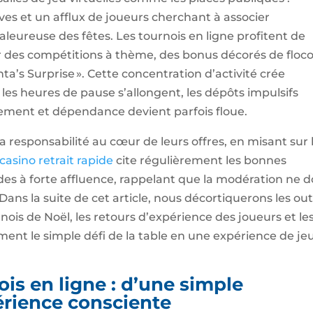
es et un afflux de joueurs cherchant à associer
aleureuse des fêtes. Les tournois en ligne profitent de
r des compétitions à thème, des bonus décorés de floc
ta’s Surprise ». Cette concentration d’activité crée
 les heures de pause s’allongent, les dépôts impulsifs
sement et dépendance devient parfois floue.
a responsabilité au cœur de leurs offres, en misant sur 
casino retrait rapide
cite régulièrement les bonnes
es à forte affluence, rappelant que la modération ne d
 Dans la suite de cet article, nous décortiquerons les out
nois de Noël, les retours d’expérience des joueurs et le
ment le simple défi de la table en une expérience de je
ois en ligne : d’une simple
érience consciente