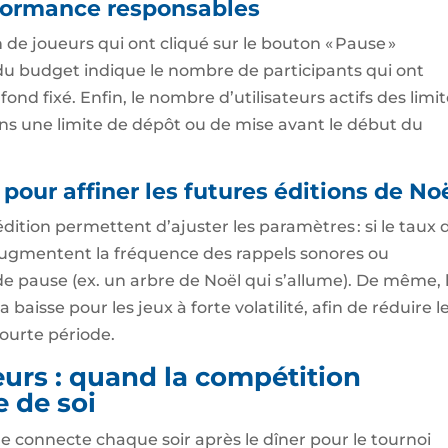
erformance responsables
de joueurs qui ont cliqué sur le bouton « Pause »
 du budget indique le nombre de participants qui ont
ond fixé. Enfin, le nombre d’utilisateurs actifs des limi
s une limite de dépôt ou de mise avant le début du
s pour affiner les futures éditions de No
dition permettent d’ajuster les paramètres : si le taux 
augmentent la fréquence des rappels sonores ou
e pause (ex. un arbre de Noël qui s’allume). De même, 
baisse pour les jeux à forte volatilité, afin de réduire l
ourte période.
urs : quand la compétition
e de soi
e me connecte chaque soir après le dîner pour le tournoi