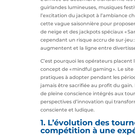
guirlandes lumineuses, musiques festiv
l’excitation du jackpot à l’ambiance ch
cette vague saisonnière pour propose
de neige et des jackpots spéciaux « San
cependant un risque accru de sur‑jeu :
augmentent et la ligne entre divertis
C’est pourquoi les opérateurs placent l
concept de « mindful gaming ». Le site
pratiques à adopter pendant les périod
jamais être sacrifiée au profit du gain.
de pleine conscience intégrés aux tour
perspectives d’innovation qui transfor
consciente et ludique.
1. L’évolution des tourn
compétition à une exp