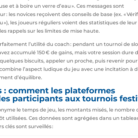
se et à boire un verre d’eau ». Ces messages sont
r : les novices reçoivent des conseils de base (ex. « Vérif
), les joueurs réguliers voient des statistiques de leur
des rappels sur les limites de mise haute.
rfaitement l’utilité du coach : pendant un tournoi de slo
us avez accumulé 150 € de gains, mais votre session dure 
uelques biscuits, appeler un proche, puis revenir pour
ombine l’aspect ludique du jeu avec une incitation à 
iment d’équilibre.
s : comment les plateformes
es participants aux tournois festi
onyme le temps de jeu, les montants misés, le nombre 
pôt utilisées. Ces données sont agrégées dans un tablea
 clés sont surveillés :