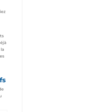
iez
ts
déjà
 la
des
fs
de
u