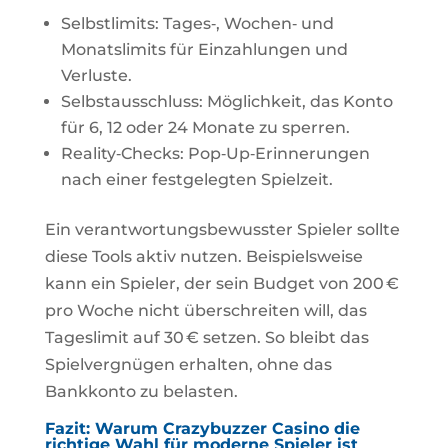
Selbstlimits: Tages‑, Wochen‑ und
Monatslimits für Einzahlungen und
Verluste.
Selbstausschluss: Möglichkeit, das Konto
für 6, 12 oder 24 Monate zu sperren.
Reality‑Checks: Pop‑Up‑Erinnerungen
nach einer festgelegten Spielzeit.
Ein verantwortungsbewusster Spieler sollte
diese Tools aktiv nutzen. Beispielsweise
kann ein Spieler, der sein Budget von 200 €
pro Woche nicht überschreiten will, das
Tageslimit auf 30 € setzen. So bleibt das
Spielvergnügen erhalten, ohne das
Bankkonto zu belasten.
Fazit: Warum Crazybuzzer Casino die
richtige Wahl für moderne Spieler ist