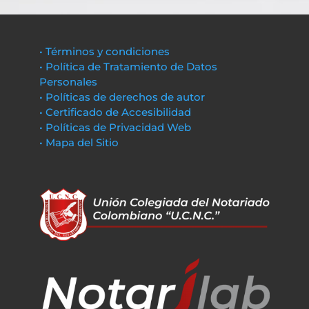
• Términos y condiciones
• Política de Tratamiento de Datos
Personales
• Políticas de derechos de autor
• Certificado de Accesibilidad
• Políticas de Privacidad Web
• Mapa del Sitio