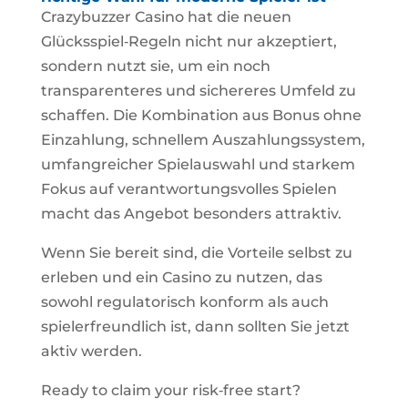
Crazybuzzer Casino hat die neuen
Glücksspiel‑Regeln nicht nur akzeptiert,
sondern nutzt sie, um ein noch
transparenteres und sichereres Umfeld zu
schaffen. Die Kombination aus Bonus ohne
Einzahlung, schnellem Auszahlungssystem,
umfangreicher Spielauswahl und starkem
Fokus auf verantwortungsvolles Spielen
macht das Angebot besonders attraktiv.
Wenn Sie bereit sind, die Vorteile selbst zu
erleben und ein Casino zu nutzen, das
sowohl regulatorisch konform als auch
spielerfreundlich ist, dann sollten Sie jetzt
aktiv werden.
Ready to claim your risk‑free start?