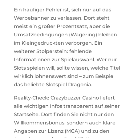
Ein häufiger Fehler ist, sich nur auf das
Werbebanner zu verlassen. Dort steht
meist ein großer Prozentsatz, aber die
Umsatzbedingungen (Wagering) bleiben
im Kleingedruckten verborgen. Ein
weiterer Stolperstein: fehlende
Informationen zur Spielauswahl. Wer nur
Slots spielen will, sollte wissen, welche Titel
wirklich lohnenswert sind – zum Beispiel
das beliebte Slotspiel Dragonia.
Reality‑Check: Crazybuzzer Casino liefert
alle wichtigen Infos transparent auf seiner
Startseite. Dort finden Sie nicht nur den
Willkommensbonus, sondern auch klare
Angaben zur Lizenz (MGA) und zu den