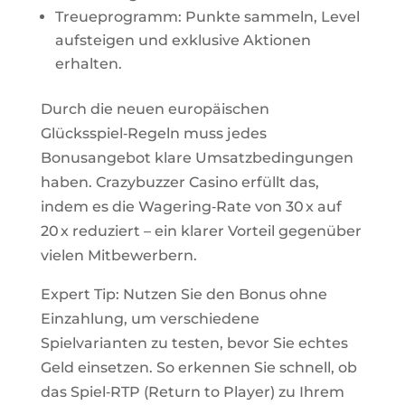
Treueprogramm: Punkte sammeln, Level
aufsteigen und exklusive Aktionen
erhalten.
Durch die neuen europäischen
Glücksspiel‑Regeln muss jedes
Bonusangebot klare Umsatzbedingungen
haben. Crazybuzzer Casino erfüllt das,
indem es die Wagering‑Rate von 30 x auf
20 x reduziert – ein klarer Vorteil gegenüber
vielen Mitbewerbern.
Expert Tip: Nutzen Sie den Bonus ohne
Einzahlung, um verschiedene
Spielvarianten zu testen, bevor Sie echtes
Geld einsetzen. So erkennen Sie schnell, ob
das Spiel‑RTP (Return to Player) zu Ihrem