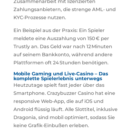
Zusammenarbeit mit lizenzierten
Zahlungsanbietern, die strenge AML‑ und
KYC‑Prozesse nutzen.
Ein Beispiel aus der Praxis: Ein Spieler
meldete eine Auszahlung von 150 € per
Trustly an. Das Geld war nach 12 Minuten
auf seinem Bankkonto, während andere
Plattformen oft 24 Stunden benötigen.
Mobile Gaming und Live‑Casino – Das
komplette Spielerlebnis unterwegs
Heutzutage spielt fast jeder über das
Smartphone. Crazybuzzer Casino hat eine
responsive Web‑App, die auf iOS und
Android flüssig läuft. Alle Slottitel, inklusive
Dragonia, sind mobil optimiert, sodass Sie
keine Grafik‑Einbußen erleben.