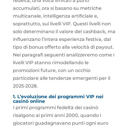
fedeltà, una volta limitati a punti
accumulati, ora si basano su metriche
multicanale, intelligenza artificiale e,
soprattutto, sui livelli VIP. Questi livelli non
solo determinano il valore del cashback, ma
influenzano l’intera esperienza festiva, dal
tipo di bonus offerto alla velocità di payout.
Nei paragrafi seguenti analizzeremo come i
livelli VIP stanno rimodellando le
promozioni future, con un occhio
particolare alle tendenze emergenti per il
2025‑2028.
1. L’evoluzione dei programmi VIP nei
casinò online
I primi programmi fedeltà dei casinò
risalgono ai primi anni 2000, quando i
giocatori guadagnavano punti ogni euro