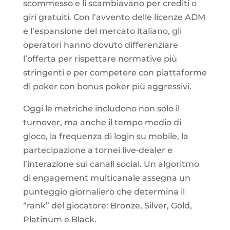
scommesso e li scambiavano per crediti o
giri gratuiti. Con l’avvento delle licenze ADM
e l’espansione del mercato italiano, gli
operatori hanno dovuto differenziare
l’offerta per rispettare normative più
stringenti e per competere con piattaforme
di poker con bonus poker più aggressivi.
Oggi le metriche includono non solo il
turnover, ma anche il tempo medio di
gioco, la frequenza di login su mobile, la
partecipazione a tornei live‑dealer e
l’interazione sui canali social. Un algoritmo
di engagement multicanale assegna un
punteggio giornaliero che determina il
“rank” del giocatore: Bronze, Silver, Gold,
Platinum e Black.