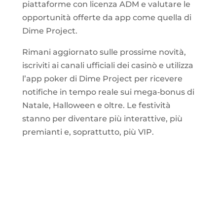
piattaforme con licenza ADM e valutare le
opportunità offerte da app come quella di
Dime Project.
Rimani aggiornato sulle prossime novità,
iscriviti ai canali ufficiali dei casinò e utilizza
l’app poker di Dime Project per ricevere
notifiche in tempo reale sui mega‑bonus di
Natale, Halloween e oltre. Le festività
stanno per diventare più interattive, più
premianti e, soprattutto, più VIP.