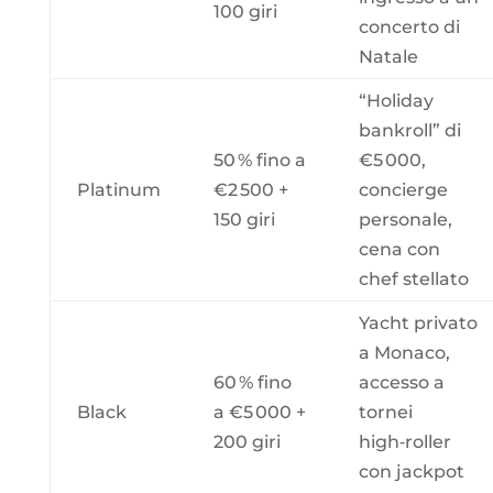
100 giri
concerto di
Natale
“Holiday
bankroll” di
50 % fino a
€5 000,
Platinum
€2 500 +
concierge
150 giri
personale,
cena con
chef stellato
Yacht privato
a Monaco,
60 % fino
accesso a
Black
a €5 000 +
tornei
200 giri
high‑roller
con jackpot