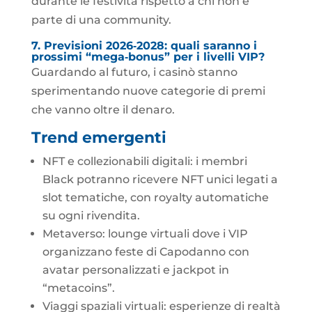
durante le festività rispetto a chi non è
parte di una community.
7. Previsioni 2026‑2028: quali saranno i
prossimi “mega‑bonus” per i livelli VIP?
Guardando al futuro, i casinò stanno
sperimentando nuove categorie di premi
che vanno oltre il denaro.
Trend emergenti
NFT e collezionabili digitali: i membri
Black potranno ricevere NFT unici legati a
slot tematiche, con royalty automatiche
su ogni rivendita.
Metaverso: lounge virtuali dove i VIP
organizzano feste di Capodanno con
avatar personalizzati e jackpot in
“metacoins”.
Viaggi spaziali virtuali: esperienze di realtà