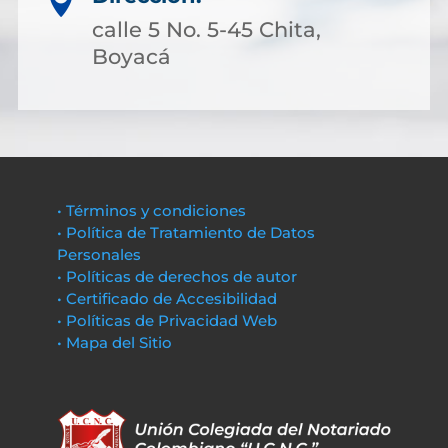

calle 5 No. 5-45 Chita,
Boyacá
• Términos y condiciones
• Política de Tratamiento de Datos
Personales
• Políticas de derechos de autor
• Certificado de Accesibilidad
• Políticas de Privacidad Web
• Mapa del Sitio