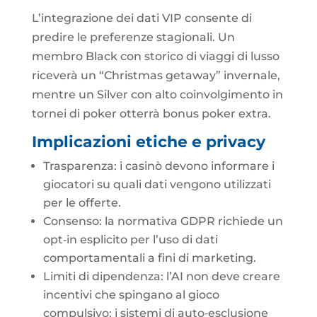
L’integrazione dei dati VIP consente di
predire le preferenze stagionali. Un
membro Black con storico di viaggi di lusso
riceverà un “Christmas getaway” invernale,
mentre un Silver con alto coinvolgimento in
tornei di poker otterrà bonus poker extra.
Implicazioni etiche e privacy
Trasparenza: i casinò devono informare i
giocatori su quali dati vengono utilizzati
per le offerte.
Consenso: la normativa GDPR richiede un
opt‑in esplicito per l’uso di dati
comportamentali a fini di marketing.
Limiti di dipendenza: l’AI non deve creare
incentivi che spingano al gioco
compulsivo; i sistemi di auto‑esclusione