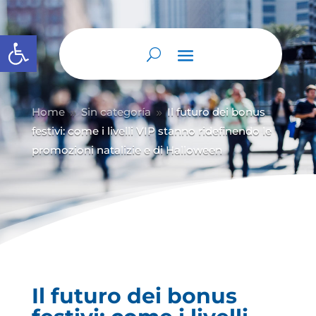
Abrir barra de herramientas
Home
Sin categoría
Il futuro dei bonus
9
9
festivi: come i livelli VIP stanno ridefinendo le
promozioni natalizie e di Halloween
Il futuro dei bonus