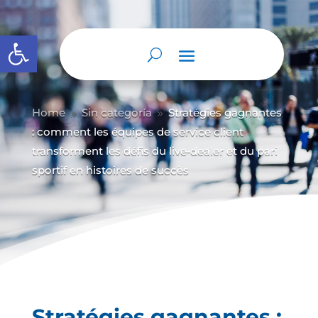
Abrir barra de herramientas
Home
Sin categoría
Stratégies gagnantes
9
9
: comment les équipes de service client
transforment les défis du live‑dealer et du pari
sportif en histoires de succès
Stratégies gagnantes :