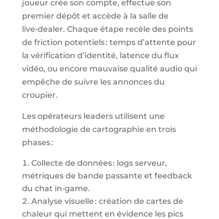
joueur crée son compte, effectue son
premier dépôt et accède à la salle de
live‑dealer. Chaque étape recèle des points
de friction potentiels : temps d’attente pour
la vérification d’identité, latence du flux
vidéo, ou encore mauvaise qualité audio qui
empêche de suivre les annonces du
croupier.
Les opérateurs leaders utilisent une
méthodologie de cartographie en trois
phases :
Collecte de données : logs serveur,
métriques de bande passante et feedback
du chat in‑game.
Analyse visuelle : création de cartes de
chaleur qui mettent en évidence les pics