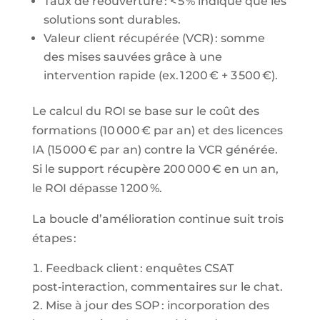
Taux de réouverture : < 5 % indique que les
solutions sont durables.
Valeur client récupérée (VCR) : somme
des mises sauvées grâce à une
intervention rapide (ex. 1 200 € + 3 500 €).
Le calcul du ROI se base sur le coût des
formations (10 000 € par an) et des licences
IA (15 000 € par an) contre la VCR générée.
Si le support récupère 200 000 € en un an,
le ROI dépasse 1 200 %.
La boucle d’amélioration continue suit trois
étapes :
Feedback client : enquêtes CSAT
post‑interaction, commentaires sur le chat.
Mise à jour des SOP : incorporation des