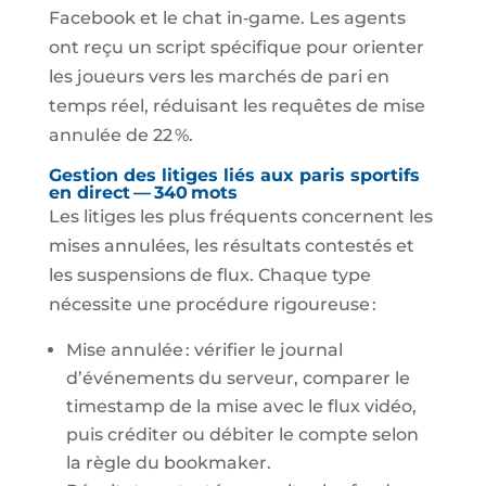
Facebook et le chat in‑game. Les agents
ont reçu un script spécifique pour orienter
les joueurs vers les marchés de pari en
temps réel, réduisant les requêtes de mise
annulée de 22 %.
Gestion des litiges liés aux paris sportifs
en direct — 340 mots
Les litiges les plus fréquents concernent les
mises annulées, les résultats contestés et
les suspensions de flux. Chaque type
nécessite une procédure rigoureuse :
Mise annulée : vérifier le journal
d’événements du serveur, comparer le
timestamp de la mise avec le flux vidéo,
puis créditer ou débiter le compte selon
la règle du bookmaker.