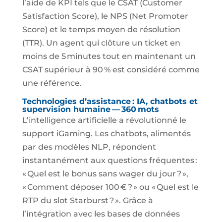
l’aide de KPI tels que le CSAT (Customer
Satisfaction Score), le NPS (Net Promoter
Score) et le temps moyen de résolution
(TTR). Un agent qui clôture un ticket en
moins de 5 minutes tout en maintenant un
CSAT supérieur à 90 % est considéré comme
une référence.
Technologies d’assistance : IA, chatbots et
supervision humaine — 360 mots
L’intelligence artificielle a révolutionné le
support iGaming. Les chatbots, alimentés
par des modèles NLP, répondent
instantanément aux questions fréquentes :
« Quel est le bonus sans wager du jour ? »,
« Comment déposer 100 € ? » ou « Quel est le
RTP du slot Starburst ? ». Grâce à
l’intégration avec les bases de données