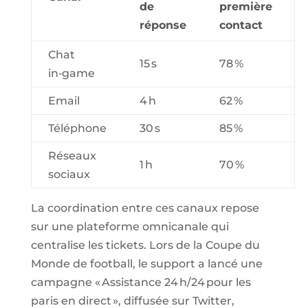
de
première
réponse
contact
Chat
15 s
78 %
in‑game
Email
4 h
62 %
Téléphone
30 s
85 %
Réseaux
1 h
70 %
sociaux
La coordination entre ces canaux repose
sur une plateforme omnicanale qui
centralise les tickets. Lors de la Coupe du
Monde de football, le support a lancé une
campagne « Assistance 24 h/24 pour les
paris en direct », diffusée sur Twitter,