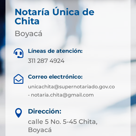
Notaría Única de
Chita
Boyacá
Líneas de atención:

311 287 4924
Correo electrónico:

unicachita@supernotariado.gov.co
- notaria.chita@gmail.com
Dirección:

calle 5 No. 5-45 Chita,
Boyacá