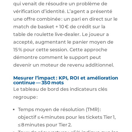
qui venait de résoudre un problème de
vérification d’identité. L’agent a présenté
une offre combinée : un pari en direct sur le
match de basket + 10 € de crédit sur la
table de roulette live‑dealer. Le joueur a
accepté, augmentant le panier moyen de
15 % pour cette session. Cette approche
démontre comment le support peut
devenir un moteur de revenu additionnel.
Mesurer l’impact : KPI, ROI et amélioration
continue — 350 mots
Le tableau de bord des indicateurs clés
regroupe :
Temps moyen de résolution (TMR) :
objectif ≤ 4 minutes pour les tickets Tier 1,
≤ 8 minutes pour Tier 2.