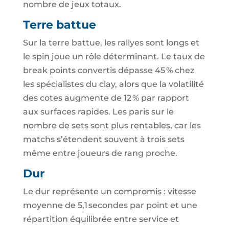
nombre de jeux totaux.
Terre battue
Sur la terre battue, les rallyes sont longs et
le spin joue un rôle déterminant. Le taux de
break points convertis dépasse 45 % chez
les spécialistes du clay, alors que la volatilité
des cotes augmente de 12 % par rapport
aux surfaces rapides. Les paris sur le
nombre de sets sont plus rentables, car les
matchs s’étendent souvent à trois sets
même entre joueurs de rang proche.
Dur
Le dur représente un compromis : vitesse
moyenne de 5,1 secondes par point et une
répartition équilibrée entre service et