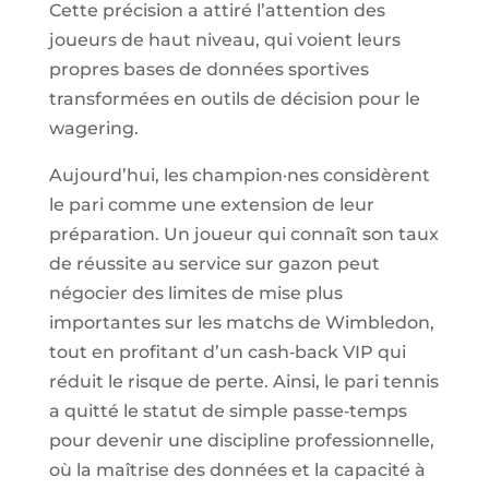
Cette précision a attiré l’attention des
joueurs de haut niveau, qui voient leurs
propres bases de données sportives
transformées en outils de décision pour le
wagering.
Aujourd’hui, les champion·nes considèrent
le pari comme une extension de leur
préparation. Un joueur qui connaît son taux
de réussite au service sur gazon peut
négocier des limites de mise plus
importantes sur les matchs de Wimbledon,
tout en profitant d’un cash‑back VIP qui
réduit le risque de perte. Ainsi, le pari tennis
a quitté le statut de simple passe‑temps
pour devenir une discipline professionnelle,
où la maîtrise des données et la capacité à