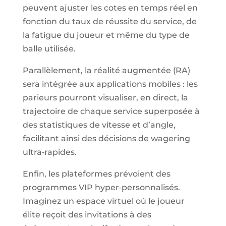
peuvent ajuster les cotes en temps réel en
fonction du taux de réussite du service, de
la fatigue du joueur et même du type de
balle utilisée.
Parallèlement, la réalité augmentée (RA)
sera intégrée aux applications mobiles : les
parieurs pourront visualiser, en direct, la
trajectoire de chaque service superposée à
des statistiques de vitesse et d’angle,
facilitant ainsi des décisions de wagering
ultra‑rapides.
Enfin, les plateformes prévoient des
programmes VIP hyper‑personnalisés.
Imaginez un espace virtuel où le joueur
élite reçoit des invitations à des