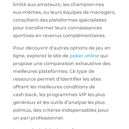
limité aux amateurs ; les champion·nes
eux‑mêmes, ou leurs équipes de managers,
consultent des plateformes spécialisées
pour transformer leurs connaissances
sportives en revenus complémentaires.
Pour découvrir d’autres options de jeu en
ligne, explorez le site de
poker online
qui
propose une comparaison exhaustive des
meilleures plateformes. Ce type de
ressource permet d’identifier les sites
offrant les meilleures conditions de
cash‑back, les programmes VIP les plus
généreux et les outils d’analyse les plus
pointus, des critères indispensables pour
un pari professionnel.