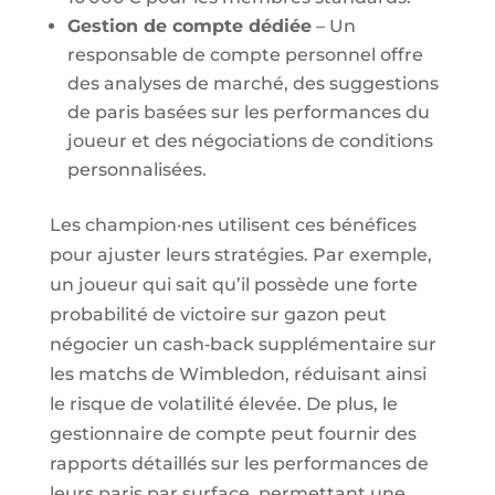
Gestion de compte dédiée
– Un
responsable de compte personnel offre
des analyses de marché, des suggestions
de paris basées sur les performances du
joueur et des négociations de conditions
personnalisées.
Les champion·nes utilisent ces bénéfices
pour ajuster leurs stratégies. Par exemple,
un joueur qui sait qu’il possède une forte
probabilité de victoire sur gazon peut
négocier un cash‑back supplémentaire sur
les matchs de Wimbledon, réduisant ainsi
le risque de volatilité élevée. De plus, le
gestionnaire de compte peut fournir des
rapports détaillés sur les performances de
leurs paris par surface, permettant une