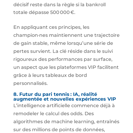
décisif reste dans la règle si la bankroll
totale dépasse 500 000 €.
En appliquant ces principes, les
champion·nes maintiennent une trajectoire
de gain stable, même lorsqu’une série de
pertes survient. La clé réside dans le suivi
rigoureux des performances par surface,
un aspect que les plateformes VIP facilitent
grâce à leurs tableaux de bord
personnalisés.
8. Futur du pari tennis : IA, réalité
augmentée et nouvelles expériences VIP
L’intelligence artificielle commence déjà à
remodeler le calcul des odds. Des
algorithmes de machine learning, entraînés
sur des millions de points de données,