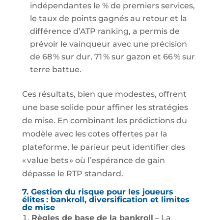
indépendantes le % de premiers services,
le taux de points gagnés au retour et la
différence d’ATP ranking, a permis de
prévoir le vainqueur avec une précision
de 68 % sur dur, 71 % sur gazon et 66 % sur
terre battue.
Ces résultats, bien que modestes, offrent
une base solide pour affiner les stratégies
de mise. En combinant les prédictions du
modèle avec les cotes offertes par la
plateforme, le parieur peut identifier des
« value bets » où l’espérance de gain
dépasse le RTP standard.
7. Gestion du risque pour les joueurs
élites : bankroll, diversification et limites
de mise
Règles de base de la bankroll
– La