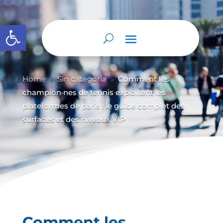
Abrir barra de herramientas
Home
Sin categoría
Comment les
9
9
champion·nes de tennis exploitent les
plateformes de paris : le guide complet des
surfaces et des niveaux VIP
Comment les