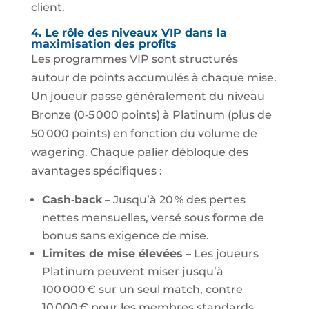
client.
4. Le rôle des niveaux VIP dans la
maximisation des profits
Les programmes VIP sont structurés
autour de points accumulés à chaque mise.
Un joueur passe généralement du niveau
Bronze (0‑5 000 points) à Platinum (plus de
50 000 points) en fonction du volume de
wagering. Chaque palier débloque des
avantages spécifiques :
Cash‑back
– Jusqu’à 20 % des pertes
nettes mensuelles, versé sous forme de
bonus sans exigence de mise.
Limites de mise élevées
– Les joueurs
Platinum peuvent miser jusqu’à
100 000 € sur un seul match, contre
10 000 € pour les membres standards.