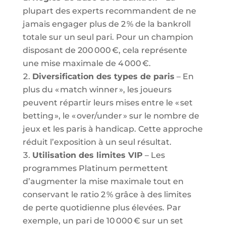
plupart des experts recommandent de ne
jamais engager plus de 2 % de la bankroll
totale sur un seul pari. Pour un champion
disposant de 200 000 €, cela représente
une mise maximale de 4 000 €.
Diversification des types de paris
– En
plus du « match winner », les joueurs
peuvent répartir leurs mises entre le « set
betting », le « over/under » sur le nombre de
jeux et les paris à handicap. Cette approche
réduit l’exposition à un seul résultat.
Utilisation des limites VIP
– Les
programmes Platinum permettent
d’augmenter la mise maximale tout en
conservant le ratio 2 % grâce à des limites
de perte quotidienne plus élevées. Par
exemple, un pari de 10 000 € sur un set