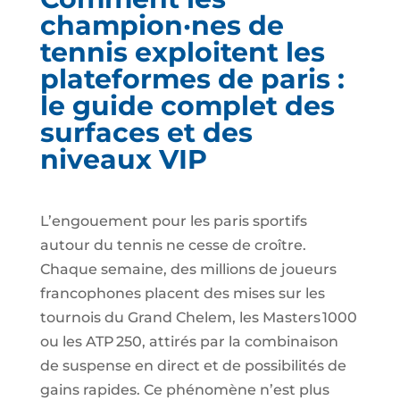
champion·nes de
tennis exploitent les
plateformes de paris :
le guide complet des
surfaces et des
niveaux VIP
L’engouement pour les paris sportifs
autour du tennis ne cesse de croître.
Chaque semaine, des millions de joueurs
francophones placent des mises sur les
tournois du Grand Chelem, les Masters 1000
ou les ATP 250, attirés par la combinaison
de suspense en direct et de possibilités de
gains rapides. Ce phénomène n’est plus