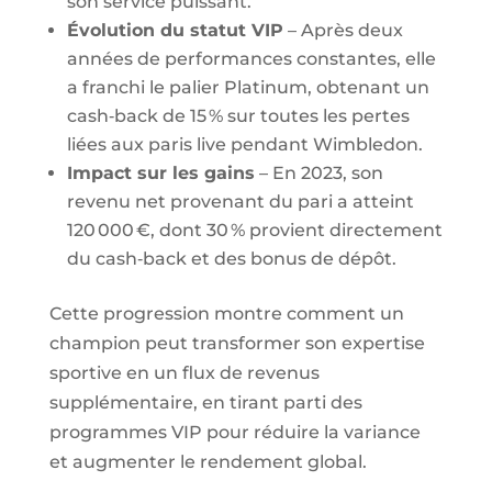
son service puissant.
Évolution du statut VIP
– Après deux
années de performances constantes, elle
a franchi le palier Platinum, obtenant un
cash‑back de 15 % sur toutes les pertes
liées aux paris live pendant Wimbledon.
Impact sur les gains
– En 2023, son
revenu net provenant du pari a atteint
120 000 €, dont 30 % provient directement
du cash‑back et des bonus de dépôt.
Cette progression montre comment un
champion peut transformer son expertise
sportive en un flux de revenus
supplémentaire, en tirant parti des
programmes VIP pour réduire la variance
et augmenter le rendement global.