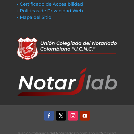
• Certificado de Accesibilidad
• Políticas de Privacidad Web
• Mapa del Sitio
©Unión Colegiada del Notariado Colombiano UCNC | 2022