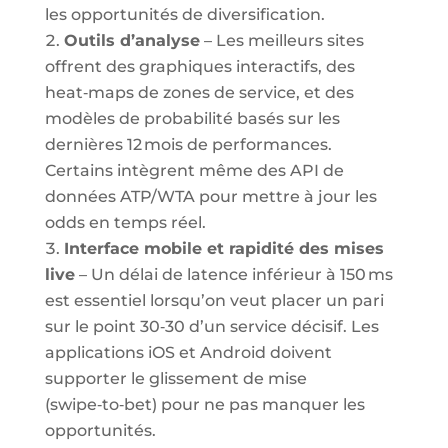
les opportunités de diversification.
Outils d’analyse
– Les meilleurs sites
offrent des graphiques interactifs, des
heat‑maps de zones de service, et des
modèles de probabilité basés sur les
dernières 12 mois de performances.
Certains intègrent même des API de
données ATP/WTA pour mettre à jour les
odds en temps réel.
Interface mobile et rapidité des mises
live
– Un délai de latence inférieur à 150 ms
est essentiel lorsqu’on veut placer un pari
sur le point 30‑30 d’un service décisif. Les
applications iOS et Android doivent
supporter le glissement de mise
(swipe‑to‑bet) pour ne pas manquer les
opportunités.