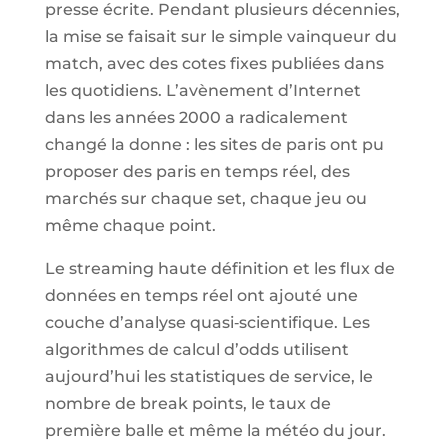
presse écrite. Pendant plusieurs décennies,
la mise se faisait sur le simple vainqueur du
match, avec des cotes fixes publiées dans
les quotidiens. L’avènement d’Internet
dans les années 2000 a radicalement
changé la donne : les sites de paris ont pu
proposer des paris en temps réel, des
marchés sur chaque set, chaque jeu ou
même chaque point.
Le streaming haute définition et les flux de
données en temps réel ont ajouté une
couche d’analyse quasi‑scientifique. Les
algorithmes de calcul d’odds utilisent
aujourd’hui les statistiques de service, le
nombre de break points, le taux de
première balle et même la météo du jour.