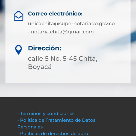
Correo electrónico:

unicachita@supernotariado.gov.co
- notaria.chita@gmail.com
Dirección:

calle 5 No. 5-45 Chita,
Boyacá
• Términos y condiciones
• Política de Tratamiento de Datos
Personales
• Políticas de derechos de autor