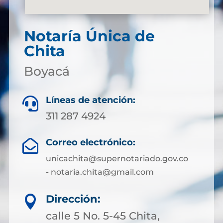
Notaría Única de
Chita
Boyacá
Líneas de atención:

311 287 4924
Correo electrónico:

unicachita@supernotariado.gov.co
- notaria.chita@gmail.com
Dirección:

calle 5 No. 5-45 Chita,