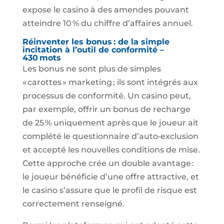
expose le casino à des amendes pouvant
atteindre 10 % du chiffre d’affaires annuel.
Réinventer les bonus : de la simple
incitation à l’outil de conformité –
430 mots
Les bonus ne sont plus de simples
« carottes » marketing ; ils sont intégrés aux
processus de conformité. Un casino peut,
par exemple, offrir un bonus de recharge
de 25 % uniquement après que le joueur ait
complété le questionnaire d’auto‑exclusion
et accepté les nouvelles conditions de mise.
Cette approche crée un double avantage :
le joueur bénéficie d’une offre attractive, et
le casino s’assure que le profil de risque est
correctement renseigné.