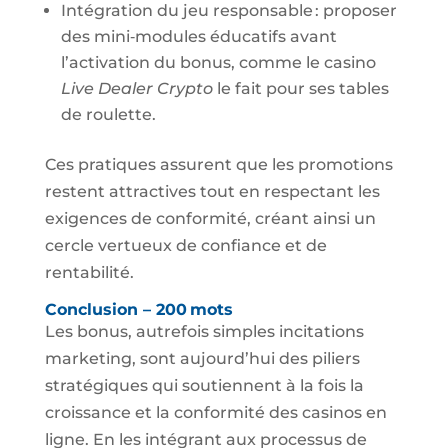
Intégration du jeu responsable : proposer
des mini‑modules éducatifs avant
l’activation du bonus, comme le casino
Live Dealer Crypto
le fait pour ses tables
de roulette.
Ces pratiques assurent que les promotions
restent attractives tout en respectant les
exigences de conformité, créant ainsi un
cercle vertueux de confiance et de
rentabilité.
Conclusion – 200 mots
Les bonus, autrefois simples incitations
marketing, sont aujourd’hui des piliers
stratégiques qui soutiennent à la fois la
croissance et la conformité des casinos en
ligne. En les intégrant aux processus de