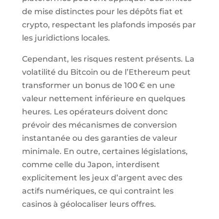
de mise distinctes pour les dépôts fiat et
crypto, respectant les plafonds imposés par
les juridictions locales.
Cependant, les risques restent présents. La
volatilité du Bitcoin ou de l’Ethereum peut
transformer un bonus de 100 € en une
valeur nettement inférieure en quelques
heures. Les opérateurs doivent donc
prévoir des mécanismes de conversion
instantanée ou des garanties de valeur
minimale. En outre, certaines législations,
comme celle du Japon, interdisent
explicitement les jeux d’argent avec des
actifs numériques, ce qui contraint les
casinos à géolocaliser leurs offres.