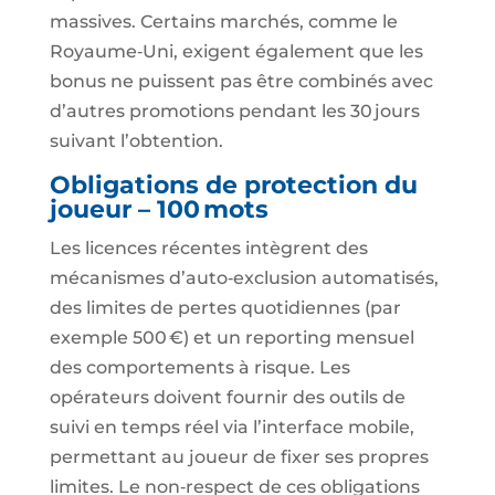
massives. Certains marchés, comme le
Royaume‑Uni, exigent également que les
bonus ne puissent pas être combinés avec
d’autres promotions pendant les 30 jours
suivant l’obtention.
Obligations de protection du
joueur – 100 mots
Les licences récentes intègrent des
mécanismes d’auto‑exclusion automatisés,
des limites de pertes quotidiennes (par
exemple 500 €) et un reporting mensuel
des comportements à risque. Les
opérateurs doivent fournir des outils de
suivi en temps réel via l’interface mobile,
permettant au joueur de fixer ses propres
limites. Le non‑respect de ces obligations