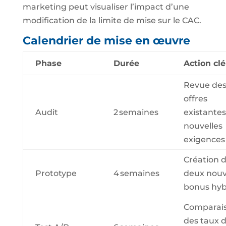
marketing peut visualiser l’impact d’une
modification de la limite de mise sur le CAC.
Calendrier de mise en œuvre
Phase
Durée
Action clé
Revue de
offres
Audit
2 semaines
existantes
nouvelles
exigences
Création 
Prototype
4 semaines
deux nou
bonus hyb
Comparai
des taux 