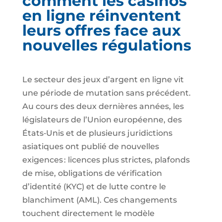
comment les casinos
en ligne réinventent
leurs offres face aux
nouvelles régulations
Le secteur des jeux d’argent en ligne vit
une période de mutation sans précédent.
Au cours des deux dernières années, les
législateurs de l’Union européenne, des
États‑Unis et de plusieurs juridictions
asiatiques ont publié de nouvelles
exigences : licences plus strictes, plafonds
de mise, obligations de vérification
d’identité (KYC) et de lutte contre le
blanchiment (AML). Ces changements
touchent directement le modèle