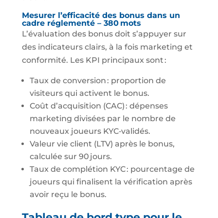
Mesurer l’efficacité des bonus dans un
cadre réglementé – 380 mots
L’évaluation des bonus doit s’appuyer sur
des indicateurs clairs, à la fois marketing et
conformité. Les KPI principaux sont :
Taux de conversion : proportion de
visiteurs qui activent le bonus.
Coût d’acquisition (CAC) : dépenses
marketing divisées par le nombre de
nouveaux joueurs KYC‑validés.
Valeur vie client (LTV) après le bonus,
calculée sur 90 jours.
Taux de complétion KYC : pourcentage de
joueurs qui finalisent la vérification après
avoir reçu le bonus.
Tableau de bord type pour le