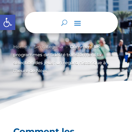
Abrir barra de herramientas
Home
Sin categoría
Comment les
9
9
programmes de fidélité transforment la
sélection des jeux : un regard historique à
l’heure de Noël
Comment les