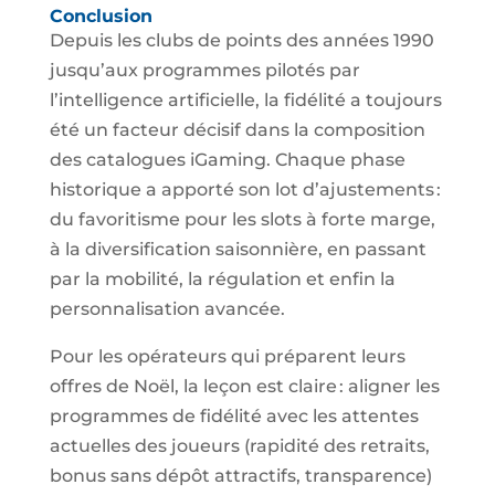
Conclusion
Depuis les clubs de points des années 1990
jusqu’aux programmes pilotés par
l’intelligence artificielle, la fidélité a toujours
été un facteur décisif dans la composition
des catalogues iGaming. Chaque phase
historique a apporté son lot d’ajustements :
du favoritisme pour les slots à forte marge,
à la diversification saisonnière, en passant
par la mobilité, la régulation et enfin la
personnalisation avancée.
Pour les opérateurs qui préparent leurs
offres de Noël, la leçon est claire : aligner les
programmes de fidélité avec les attentes
actuelles des joueurs (rapidité des retraits,
bonus sans dépôt attractifs, transparence)