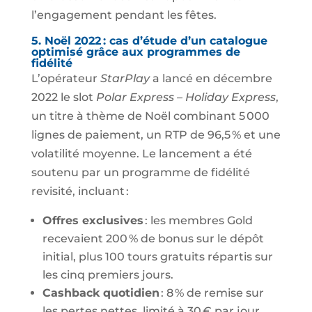
l’engagement pendant les fêtes.
5. Noël 2022 : cas d’étude d’un catalogue
optimisé grâce aux programmes de
fidélité
L’opérateur
StarPlay
a lancé en décembre
2022 le slot
Polar Express – Holiday Express
,
un titre à thème de Noël combinant 5 000
lignes de paiement, un RTP de 96,5 % et une
volatilité moyenne. Le lancement a été
soutenu par un programme de fidélité
revisité, incluant :
Offres exclusives
: les membres Gold
recevaient 200 % de bonus sur le dépôt
initial, plus 100 tours gratuits répartis sur
les cinq premiers jours.
Cashback quotidien
: 8 % de remise sur
les pertes nettes, limité à 30 € par jour.