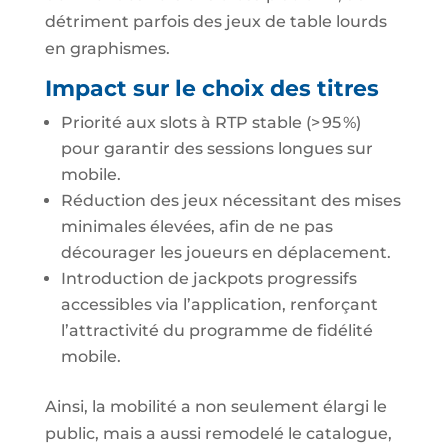
détriment parfois des jeux de table lourds
en graphismes.
Impact sur le choix des titres
Priorité aux slots à RTP stable (> 95 %)
pour garantir des sessions longues sur
mobile.
Réduction des jeux nécessitant des mises
minimales élevées, afin de ne pas
décourager les joueurs en déplacement.
Introduction de jackpots progressifs
accessibles via l’application, renforçant
l’attractivité du programme de fidélité
mobile.
Ainsi, la mobilité a non seulement élargi le
public, mais a aussi remodelé le catalogue,