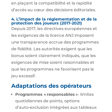
en plaçant la compatibilité et la rapidité
d’accès au cœur des décisions éditoriales.
4. L’impact de la réglementation et de la
protection des joueurs (2017‑2021)
Depuis 2017, les directives européennes et
les exigences de la licence ANJ imposent
une transparence accrue des programmes
de fidélité. Les autorités exigent que les
bonus soient clairement indiqués, que les
exigences de mise soient raisonnables et
que les programmes ne favorisent pas le
jeu excessif.
Adaptations des opérateurs
Programmes « responsables »
: limites
quotidiennes de points, options
d’auto‑exclusion intégrées aux tableaux