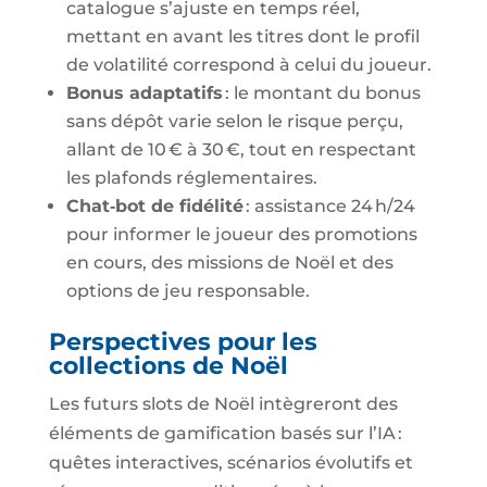
catalogue s’ajuste en temps réel,
mettant en avant les titres dont le profil
de volatilité correspond à celui du joueur.
Bonus adaptatifs
: le montant du bonus
sans dépôt varie selon le risque perçu,
allant de 10 € à 30 €, tout en respectant
les plafonds réglementaires.
Chat‑bot de fidélité
: assistance 24 h/24
pour informer le joueur des promotions
en cours, des missions de Noël et des
options de jeu responsable.
Perspectives pour les
collections de Noël
Les futurs slots de Noël intègreront des
éléments de gamification basés sur l’IA :
quêtes interactives, scénarios évolutifs et