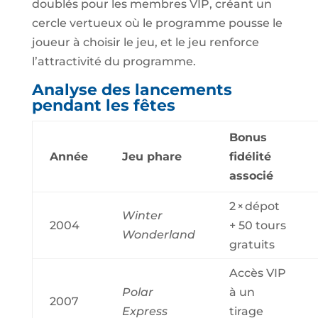
doublés pour les membres VIP, créant un
cercle vertueux où le programme pousse le
joueur à choisir le jeu, et le jeu renforce
l’attractivité du programme.
Analyse des lancements
pendant les fêtes
Bonus
Année
Jeu phare
fidélité
associé
2 × dépot
Winter
2004
+ 50 tours
Wonderland
gratuits
Accès VIP
Polar
à un
2007
Express
tirage