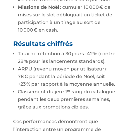
Missions de Noël
: cumuler 10 000 € de
mises sur le slot débloquait un ticket de
participation à un tirage au sort de
10 000 € en cash.
Résultats chiffrés
Taux de rétention à 30 jours : 42 % (contre
28 % pour les lancements standards).
ARPU (revenu moyen par utilisateur) :
78 € pendant la période de Noël, soit
+23 % par rapport à la moyenne annuelle.
Classement du jeu : 1ᵉʳ rang du catalogue
pendant les deux premières semaines,
grâce aux promotions ciblées.
Ces performances démontrent que
l’interaction entre un programme de