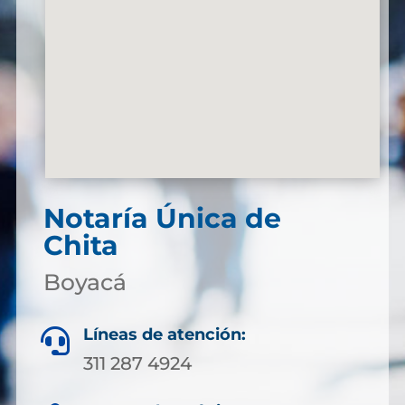
Notaría Única de
Chita
Boyacá
Líneas de atención:

311 287 4924