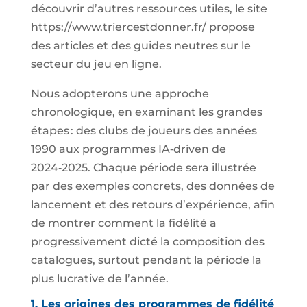
découvrir d’autres ressources utiles, le site
https://www.triercestdonner.fr/ propose
des articles et des guides neutres sur le
secteur du jeu en ligne.
Nous adopterons une approche
chronologique, en examinant les grandes
étapes : des clubs de joueurs des années
1990 aux programmes IA‑driven de
2024‑2025. Chaque période sera illustrée
par des exemples concrets, des données de
lancement et des retours d’expérience, afin
de montrer comment la fidélité a
progressivement dicté la composition des
catalogues, surtout pendant la période la
plus lucrative de l’année.
1. Les origines des programmes de fidélité