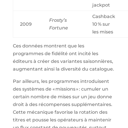
jackpot
Cashback
Frosty’s
2009
10 % sur
Fortune
les mises
Ces données montrent que les
programmes de fidélité ont incité les
éditeurs à créer des variantes saisonnières,
augmentant ainsi la diversité du catalogue.
Par ailleurs, les programmes introduisent
des systèmes de « missions » : cumuler un
certain nombre de mises sur un jeu donne
droit à des récompenses supplémentaires.
Cette mécanique favorise la rotation des
titres et pousse les opérateurs à maintenir
un flux constant de nouveautés, surtout