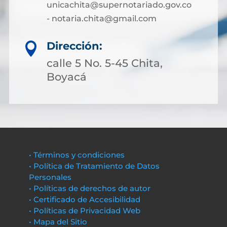
unicachita@supernotariado.gov.co
- notaria.chita@gmail.com
Dirección:

calle 5 No. 5-45 Chita,
Boyacá
• Términos y condiciones
• Política de Tratamiento de Datos
Personales
• Políticas de derechos de autor
• Certificado de Accesibilidad
• Políticas de Privacidad Web
• Mapa del Sitio