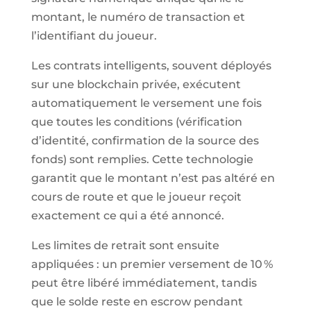
montant, le numéro de transaction et
l’identifiant du joueur.
Les contrats intelligents, souvent déployés
sur une blockchain privée, exécutent
automatiquement le versement une fois
que toutes les conditions (vérification
d’identité, confirmation de la source des
fonds) sont remplies. Cette technologie
garantit que le montant n’est pas altéré en
cours de route et que le joueur reçoit
exactement ce qui a été annoncé.
Les limites de retrait sont ensuite
appliquées : un premier versement de 10 %
peut être libéré immédiatement, tandis
que le solde reste en escrow pendant