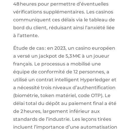
48 heures pour permettre d’éventuelles
vérifications supplémentaires. Les casinos
communiquent ces délais via le tableau de
bord du client, réduisant ainsi l’anxiété liée
à l’attente.
Étude de cas : en 2023, un casino européen
a versé un jackpot de 5,3 M€ à un joueur
français. Le processus a mobilisé une
équipe de conformité de 12 personnes, a
utilisé un contrat intelligent Hyperledger et
a nécessité trois niveaux d’authentification
(biométrie, token matériel, code OTP). Le
délai total du dépôt au paiement final a été
de 2 heures, largement inférieur aux
standards de l’industrie. Les leçons tirées
incluent l’importance d’une automatisation