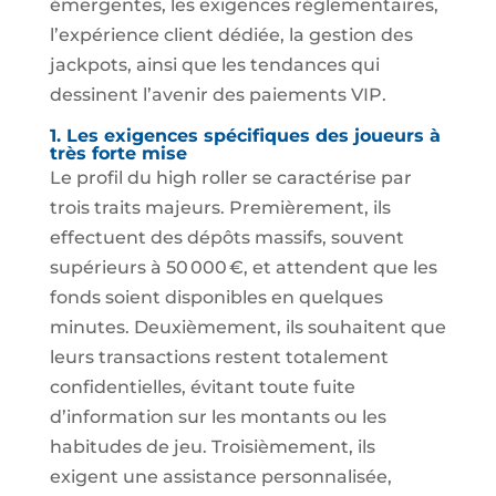
émergentes, les exigences réglementaires,
l’expérience client dédiée, la gestion des
jackpots, ainsi que les tendances qui
dessinent l’avenir des paiements VIP.
1. Les exigences spécifiques des joueurs à
très forte mise
Le profil du high roller se caractérise par
trois traits majeurs. Premièrement, ils
effectuent des dépôts massifs, souvent
supérieurs à 50 000 €, et attendent que les
fonds soient disponibles en quelques
minutes. Deuxièmement, ils souhaitent que
leurs transactions restent totalement
confidentielles, évitant toute fuite
d’information sur les montants ou les
habitudes de jeu. Troisièmement, ils
exigent une assistance personnalisée,