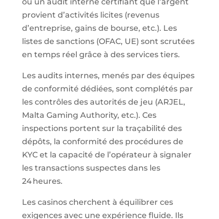
ou un audit interne certifiant que l’argent
provient d’activités licites (revenus
d’entreprise, gains de bourse, etc.). Les
listes de sanctions (OFAC, UE) sont scrutées
en temps réel grâce à des services tiers.
Les audits internes, menés par des équipes
de conformité dédiées, sont complétés par
les contrôles des autorités de jeu (ARJEL,
Malta Gaming Authority, etc.). Ces
inspections portent sur la traçabilité des
dépôts, la conformité des procédures de
KYC et la capacité de l’opérateur à signaler
les transactions suspectes dans les
24 heures.
Les casinos cherchent à équilibrer ces
exigences avec une expérience fluide. Ils