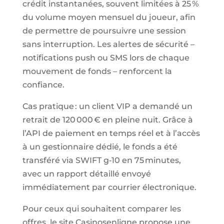
crédit instantanées, souvent limitées à 25 %
du volume moyen mensuel du joueur, afin
de permettre de poursuivre une session
sans interruption. Les alertes de sécurité –
notifications push ou SMS lors de chaque
mouvement de fonds – renforcent la
confiance.
Cas pratique : un client VIP a demandé un
retrait de 120 000 € en pleine nuit. Grâce à
l’API de paiement en temps réel et à l’accès
à un gestionnaire dédié, le fonds a été
transféré via SWIFT g‑10 en 75 minutes,
avec un rapport détaillé envoyé
immédiatement par courrier électronique.
Pour ceux qui souhaitent comparer les
offres, le site Casinosenligne propose une