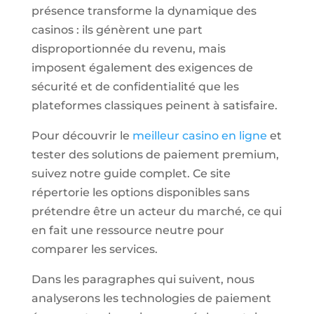
présence transforme la dynamique des
casinos : ils génèrent une part
disproportionnée du revenu, mais
imposent également des exigences de
sécurité et de confidentialité que les
plateformes classiques peinent à satisfaire.
Pour découvrir le
meilleur casino en ligne
et
tester des solutions de paiement premium,
suivez notre guide complet. Ce site
répertorie les options disponibles sans
prétendre être un acteur du marché, ce qui
en fait une ressource neutre pour
comparer les services.
Dans les paragraphes qui suivent, nous
analyserons les technologies de paiement