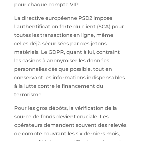
pour chaque compte VIP.
La directive européenne PSD2 impose
l’authentification forte du client (SCA) pour
toutes les transactions en ligne, même
celles déjà sécurisées par des jetons
matériels. Le GDPR, quant à lui, contraint
les casinos à anonymiser les données
personnelles dès que possible, tout en
conservant les informations indispensables
à la lutte contre le financement du
terrorisme.
Pour les gros dépôts, la vérification de la
source de fonds devient cruciale. Les
opérateurs demandent souvent des relevés
de compte couvrant les six derniers mois,