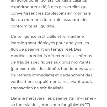
en euros ou en dollars. Certains casinos
expérimentent déjà des passerelles qui
convertissent les stablecoins en monnaie
fiat au moment du retrait, assurant ainsi
conformité et liquidité.
L’intelligence artificielle et le machine
learning sont déployés pour analyser les
flux de paiement en temps réel. Des
modèles prédictifs détectent les schémas
de fraude spécifiques aux gros montants
(par exemple, des dépôts fractionnés suivis
de retraits immédiats) et déclenchent des
vérifications supplémentaires avant que la
transaction ne soit finalisée.
Dans le métavers, les paiements « in‑game »
se font via des jetons non fongibles (NFT)