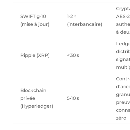
Crypt
SWIFT g‑10
1‑2 h
AES‑2
(mise à jour)
(interbancaire)
authe
à deu
Ledg
distri
Ripple (XRP)
< 30 s
signa
multi
Contr
d’acc
Blockchain
granul
privée
5‑10 s
preuv
(Hyperledger)
conna
zéro