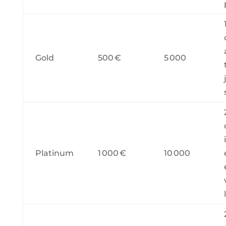
Gold
500 €
5 000
Platinum
1 000 €
10 000