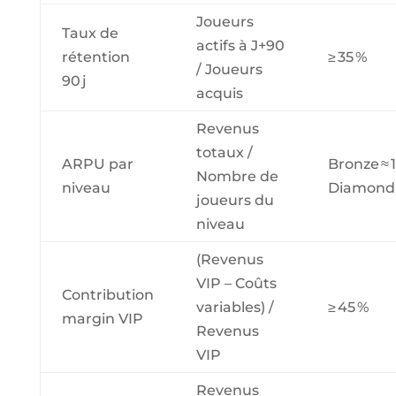
Joueurs
Taux de
actifs à J+90
rétention
≥ 35 %
/ Joueurs
90 j
acquis
Revenus
totaux /
ARPU par
Bronze ≈ 
Nombre de
niveau
Diamond ≥
joueurs du
niveau
(Revenus
VIP – Coûts
Contribution
variables) /
≥ 45 %
margin VIP
Revenus
VIP
Revenus