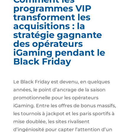
programmes VIP
transforment les
acquisitions : la
stratégie gagnante
des opérateurs
iGaming pendant le
Black Friday
Le Black Friday est devenu, en quelques
années, le point d’ancrage de la saison
promotionnelle pour les opérateurs
iGaming. Entre les offres de bonus massifs,
les tournois à jackpot et les paris sportifs à
mise doublée, les sites rivalisent
d’ingéniosité pour capter l’attention d’un