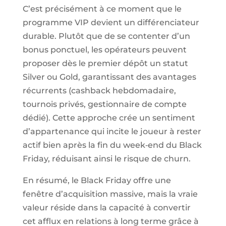
C’est précisément à ce moment que le
programme VIP devient un différenciateur
durable. Plutôt que de se contenter d’un
bonus ponctuel, les opérateurs peuvent
proposer dès le premier dépôt un statut
Silver ou Gold, garantissant des avantages
récurrents (cashback hebdomadaire,
tournois privés, gestionnaire de compte
dédié). Cette approche crée un sentiment
d’appartenance qui incite le joueur à rester
actif bien après la fin du week‑end du Black
Friday, réduisant ainsi le risque de churn.
En résumé, le Black Friday offre une
fenêtre d’acquisition massive, mais la vraie
valeur réside dans la capacité à convertir
cet afflux en relations à long terme grâce à