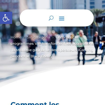
Abrir barra de herramientas
Home
Sin categoría
Comment les
9
9
programmes VIP transforment les acquisitions
: la stratégie gagnante des opérateurs iGaming
pendant le Black Friday
Comment les