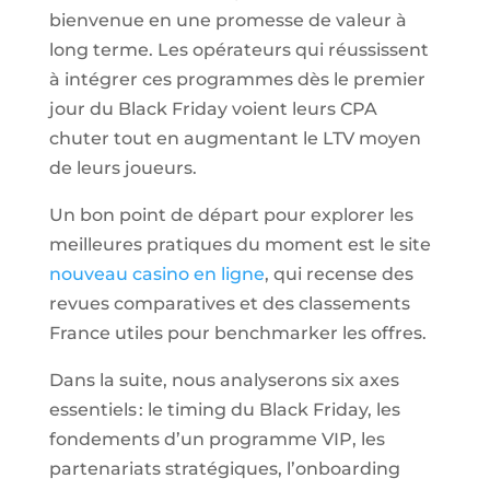
bienvenue en une promesse de valeur à
long terme. Les opérateurs qui réussissent
à intégrer ces programmes dès le premier
jour du Black Friday voient leurs CPA
chuter tout en augmentant le LTV moyen
de leurs joueurs.
Un bon point de départ pour explorer les
meilleures pratiques du moment est le site
nouveau casino en ligne
, qui recense des
revues comparatives et des classements
France utiles pour benchmarker les offres.
Dans la suite, nous analyserons six axes
essentiels : le timing du Black Friday, les
fondements d’un programme VIP, les
partenariats stratégiques, l’onboarding