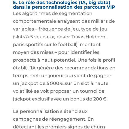
5. Le rôle des technologies (IA, big data)
dans la personnalisation des parcours VIP
Les algorithmes de segmentation
comportementale analysent des milliers de
variables – fréquence de jeu, type de jeu
(slots à 5 rouleaux, poker Texas Hold’em,
paris sportifs sur le football), montant
moyen des mises – pour identifier les
prospects à haut potentiel. Une fois le profil
établi, l’IA génère des recommandations en
temps réel : un joueur qui vient de gagner
un jackpot de 5 000 € sur un slot à haute
volatilité se voit proposer un tournoi de
jackpot exclusif avec un bonus de 200 €.
La personnalisation s’étend aux
campagnes de réengagement. En
détectant les premiers signes de churn