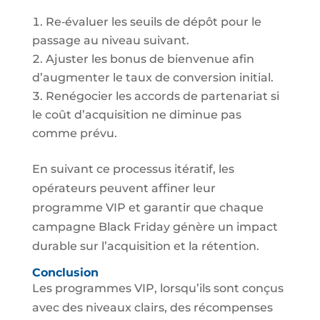
Re‑évaluer les seuils de dépôt pour le
passage au niveau suivant.
Ajuster les bonus de bienvenue afin
d’augmenter le taux de conversion initial.
Renégocier les accords de partenariat si
le coût d’acquisition ne diminue pas
comme prévu.
En suivant ce processus itératif, les
opérateurs peuvent affiner leur
programme VIP et garantir que chaque
campagne Black Friday génère un impact
durable sur l’acquisition et la rétention.
Conclusion
Les programmes VIP, lorsqu’ils sont conçus
avec des niveaux clairs, des récompenses