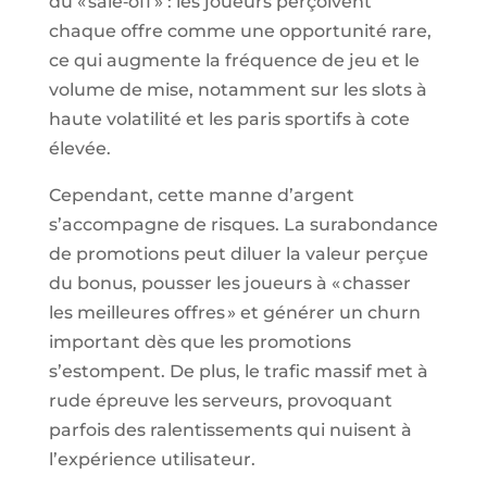
du « sale‑off » : les joueurs perçoivent
chaque offre comme une opportunité rare,
ce qui augmente la fréquence de jeu et le
volume de mise, notamment sur les slots à
haute volatilité et les paris sportifs à cote
élevée.
Cependant, cette manne d’argent
s’accompagne de risques. La surabondance
de promotions peut diluer la valeur perçue
du bonus, pousser les joueurs à « chasser
les meilleures offres » et générer un churn
important dès que les promotions
s’estompent. De plus, le trafic massif met à
rude épreuve les serveurs, provoquant
parfois des ralentissements qui nuisent à
l’expérience utilisateur.