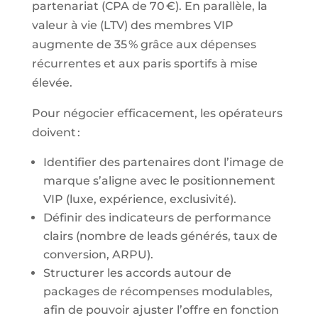
partenariat (CPA de 70 €). En parallèle, la
valeur à vie (LTV) des membres VIP
augmente de 35 % grâce aux dépenses
récurrentes et aux paris sportifs à mise
élevée.
Pour négocier efficacement, les opérateurs
doivent :
Identifier des partenaires dont l’image de
marque s’aligne avec le positionnement
VIP (luxe, expérience, exclusivité).
Définir des indicateurs de performance
clairs (nombre de leads générés, taux de
conversion, ARPU).
Structurer les accords autour de
packages de récompenses modulables,
afin de pouvoir ajuster l’offre en fonction