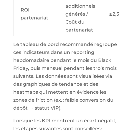
additionnels
ROI
générés /
≥ 2,5
partenariat
Coût du
partenariat
Le tableau de bord recommandé regroupe
ces indicateurs dans un reporting
hebdomadaire pendant le mois du Black
Friday, puis mensuel pendant les trois mois
suivants. Les données sont visualisées via
des graphiques de tendance et des
heatmaps qui mettent en évidence les
zones de friction (ex. : faible conversion du
dépôt → statut VIP).
Lorsque les KPI montrent un écart négatif,
les étapes suivantes sont conseillées :