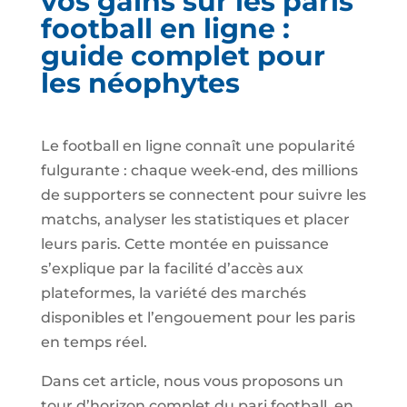
vos gains sur les paris
football en ligne :
guide complet pour
les néophytes
Le football en ligne connaît une popularité
fulgurante : chaque week‑end, des millions
de supporters se connectent pour suivre les
matchs, analyser les statistiques et placer
leurs paris. Cette montée en puissance
s’explique par la facilité d’accès aux
plateformes, la variété des marchés
disponibles et l’engouement pour les paris
en temps réel.
Dans cet article, nous vous proposons un
tour d’horizon complet du pari football, en