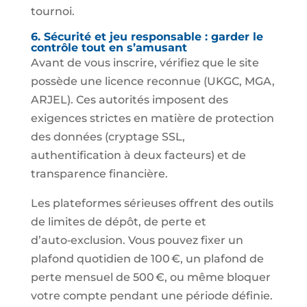
tournoi.
6. Sécurité et jeu responsable : garder le
contrôle tout en s’amusant
Avant de vous inscrire, vérifiez que le site
possède une licence reconnue (UKGC, MGA,
ARJEL). Ces autorités imposent des
exigences strictes en matière de protection
des données (cryptage SSL,
authentification à deux facteurs) et de
transparence financière.
Les plateformes sérieuses offrent des outils
de limites de dépôt, de perte et
d’auto‑exclusion. Vous pouvez fixer un
plafond quotidien de 100 €, un plafond de
perte mensuel de 500 €, ou même bloquer
votre compte pendant une période définie.