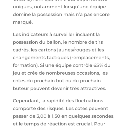
uniques, notamment lorsqu’une équipe
domine la possession mais n’a pas encore
marqué.
Les indicateurs à surveiller incluent la
possession du ballon, le nombre de tirs
cadrés, les cartons jaunes/rouges et les
changements tactiques (remplacements,
formation). Si une équipe contrôle 65 % du
jeu et crée de nombreuses occasions, les
cotes du prochain but ou du prochain
buteur peuvent devenir très attractives.
Cependant, la rapidité des fluctuations
comporte des risques. Les cotes peuvent
passer de 3,00 à 1,50 en quelques secondes,
et le temps de réaction est crucial. Pour