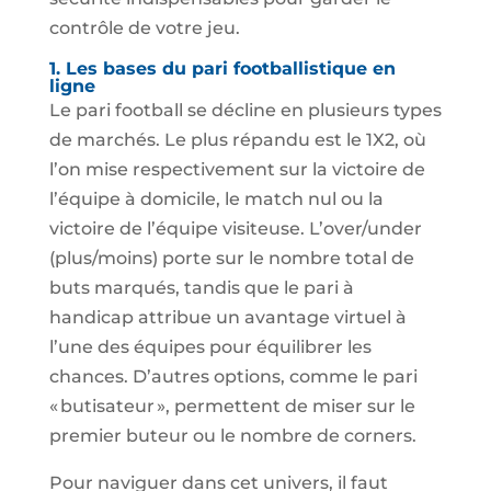
contrôle de votre jeu.
1. Les bases du pari footballistique en
ligne
Le pari football se décline en plusieurs types
de marchés. Le plus répandu est le 1X2, où
l’on mise respectivement sur la victoire de
l’équipe à domicile, le match nul ou la
victoire de l’équipe visiteuse. L’over/under
(plus/moins) porte sur le nombre total de
buts marqués, tandis que le pari à
handicap attribue un avantage virtuel à
l’une des équipes pour équilibrer les
chances. D’autres options, comme le pari
« butisateur », permettent de miser sur le
premier buteur ou le nombre de corners.
Pour naviguer dans cet univers, il faut