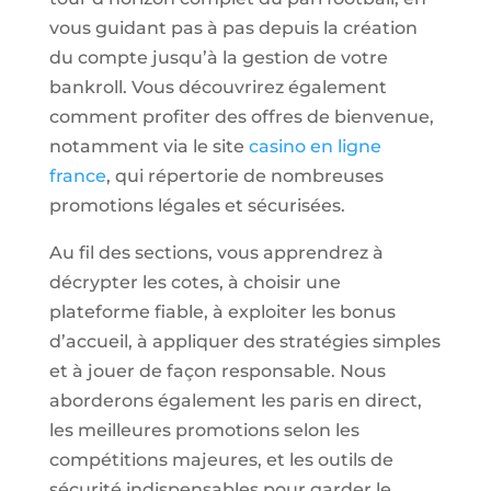
vous guidant pas à pas depuis la création
du compte jusqu’à la gestion de votre
bankroll. Vous découvrirez également
comment profiter des offres de bienvenue,
notamment via le site
casino en ligne
france
, qui répertorie de nombreuses
promotions légales et sécurisées.
Au fil des sections, vous apprendrez à
décrypter les cotes, à choisir une
plateforme fiable, à exploiter les bonus
d’accueil, à appliquer des stratégies simples
et à jouer de façon responsable. Nous
aborderons également les paris en direct,
les meilleures promotions selon les
compétitions majeures, et les outils de
sécurité indispensables pour garder le