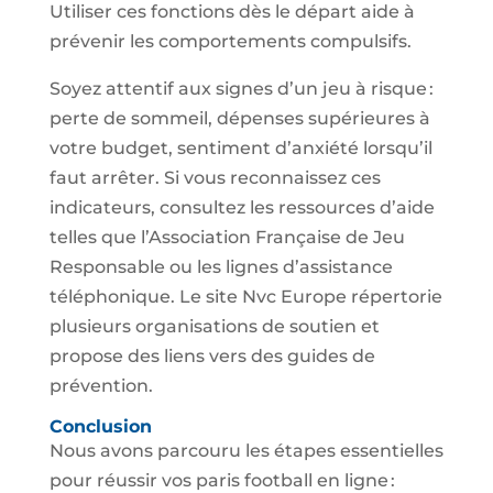
Utiliser ces fonctions dès le départ aide à
prévenir les comportements compulsifs.
Soyez attentif aux signes d’un jeu à risque :
perte de sommeil, dépenses supérieures à
votre budget, sentiment d’anxiété lorsqu’il
faut arrêter. Si vous reconnaissez ces
indicateurs, consultez les ressources d’aide
telles que l’Association Française de Jeu
Responsable ou les lignes d’assistance
téléphonique. Le site Nvc Europe répertorie
plusieurs organisations de soutien et
propose des liens vers des guides de
prévention.
Conclusion
Nous avons parcouru les étapes essentielles
pour réussir vos paris football en ligne :