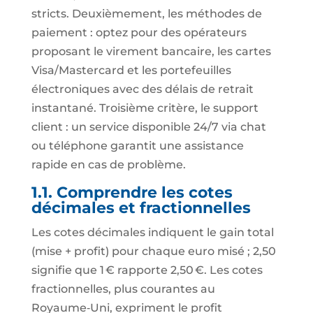
stricts. Deuxièmement, les méthodes de
paiement : optez pour des opérateurs
proposant le virement bancaire, les cartes
Visa/Mastercard et les portefeuilles
électroniques avec des délais de retrait
instantané. Troisième critère, le support
client : un service disponible 24/7 via chat
ou téléphone garantit une assistance
rapide en cas de problème.
1.1. Comprendre les cotes
décimales et fractionnelles
Les cotes décimales indiquent le gain total
(mise + profit) pour chaque euro misé ; 2,50
signifie que 1 € rapporte 2,50 €. Les cotes
fractionnelles, plus courantes au
Royaume‑Uni, expriment le profit