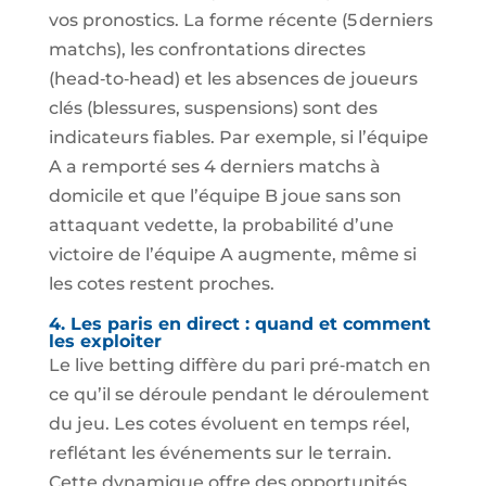
vos pronostics. La forme récente (5 derniers
matchs), les confrontations directes
(head‑to‑head) et les absences de joueurs
clés (blessures, suspensions) sont des
indicateurs fiables. Par exemple, si l’équipe
A a remporté ses 4 derniers matchs à
domicile et que l’équipe B joue sans son
attaquant vedette, la probabilité d’une
victoire de l’équipe A augmente, même si
les cotes restent proches.
4. Les paris en direct : quand et comment
les exploiter
Le live betting diffère du pari pré‑match en
ce qu’il se déroule pendant le déroulement
du jeu. Les cotes évoluent en temps réel,
reflétant les événements sur le terrain.
Cette dynamique offre des opportunités