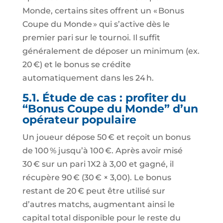
Monde, certains sites offrent un « Bonus
Coupe du Monde » qui s’active dès le
premier pari sur le tournoi. Il suffit
généralement de déposer un minimum (ex.
20 €) et le bonus se crédite
automatiquement dans les 24 h.
5.1. Étude de cas : profiter du
“Bonus Coupe du Monde” d’un
opérateur populaire
Un joueur dépose 50 € et reçoit un bonus
de 100 % jusqu’à 100 €. Après avoir misé
30 € sur un pari 1X2 à 3,00 et gagné, il
récupère 90 € (30 € × 3,00). Le bonus
restant de 20 € peut être utilisé sur
d’autres matchs, augmentant ainsi le
capital total disponible pour le reste du