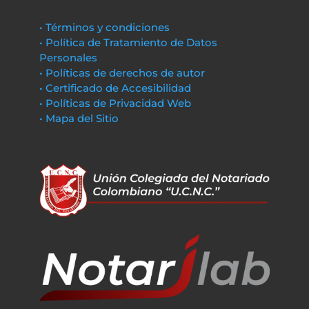
• Términos y condiciones
• Política de Tratamiento de Datos
Personales
• Políticas de derechos de autor
• Certificado de Accesibilidad
• Políticas de Privacidad Web
• Mapa del Sitio