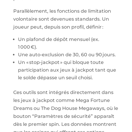
Parallèlement, les fonctions de limitation
volontaire sont devenues standards. Un
joueur peut, depuis son profil, définir :
Un plafond de dépôt mensuel (ex.
1 000 €).
Une auto‑exclusion de 30, 60 ou 90 jours.
Un « stop‑jackpot » qui bloque toute
participation aux jeux à jackpot tant que
le solde dépasse un seuil choisi.
Ces outils sont intégrés directement dans
les jeux à jackpot comme Mega Fortune
Dreams ou The Dog House Megaways, où le
bouton “Paramètres de sécurité” apparaît
dès le premier spin. Les données montrent