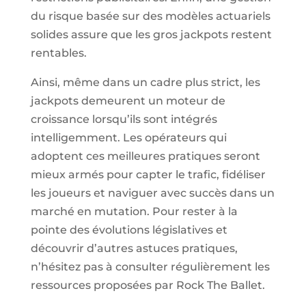
du risque basée sur des modèles actuariels
solides assure que les gros jackpots restent
rentables.
Ainsi, même dans un cadre plus strict, les
jackpots demeurent un moteur de
croissance lorsqu’ils sont intégrés
intelligemment. Les opérateurs qui
adoptent ces meilleures pratiques seront
mieux armés pour capter le trafic, fidéliser
les joueurs et naviguer avec succès dans un
marché en mutation. Pour rester à la
pointe des évolutions législatives et
découvrir d’autres astuces pratiques,
n’hésitez pas à consulter régulièrement les
ressources proposées par Rock The Ballet.