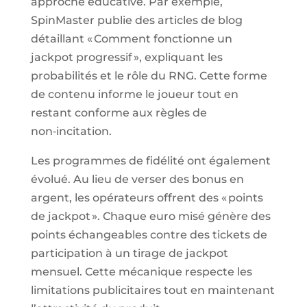
approche éducative. Par exemple,
SpinMaster publie des articles de blog
détaillant « Comment fonctionne un
jackpot progressif », expliquant les
probabilités et le rôle du RNG. Cette forme
de contenu informe le joueur tout en
restant conforme aux règles de
non‑incitation.
Les programmes de fidélité ont également
évolué. Au lieu de verser des bonus en
argent, les opérateurs offrent des « points
de jackpot ». Chaque euro misé génère des
points échangeables contre des tickets de
participation à un tirage de jackpot
mensuel. Cette mécanique respecte les
limitations publicitaires tout en maintenant