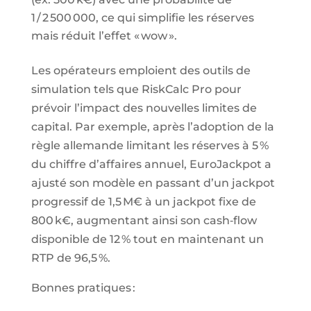
1 / 2 500 000, ce qui simplifie les réserves
mais réduit l’effet « wow ».
Les opérateurs emploient des outils de
simulation tels que RiskCalc Pro pour
prévoir l’impact des nouvelles limites de
capital. Par exemple, après l’adoption de la
règle allemande limitant les réserves à 5 %
du chiffre d’affaires annuel, EuroJackpot a
ajusté son modèle en passant d’un jackpot
progressif de 1,5 M€ à un jackpot fixe de
800 k€, augmentant ainsi son cash‑flow
disponible de 12 % tout en maintenant un
RTP de 96,5 %.
Bonnes pratiques :