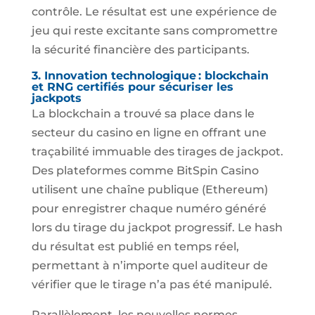
contrôle. Le résultat est une expérience de
jeu qui reste excitante sans compromettre
la sécurité financière des participants.
3. Innovation technologique : blockchain
et RNG certifiés pour sécuriser les
jackpots
La blockchain a trouvé sa place dans le
secteur du casino en ligne en offrant une
traçabilité immuable des tirages de jackpot.
Des plateformes comme BitSpin Casino
utilisent une chaîne publique (Ethereum)
pour enregistrer chaque numéro généré
lors du tirage du jackpot progressif. Le hash
du résultat est publié en temps réel,
permettant à n’importe quel auditeur de
vérifier que le tirage n’a pas été manipulé.
Parallèlement, les nouvelles normes