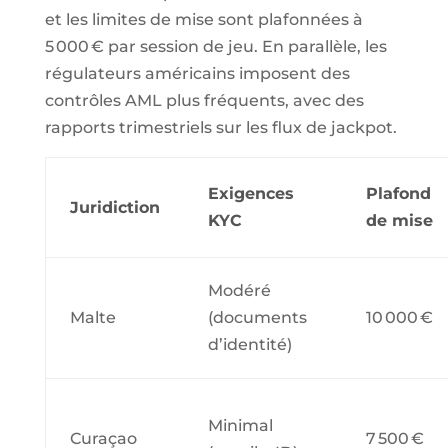
et les limites de mise sont plafonnées à
5 000 € par session de jeu. En parallèle, les
régulateurs américains imposent des
contrôles AML plus fréquents, avec des
rapports trimestriels sur les flux de jackpot.
Exigences
Plafond
Juridiction
KYC
de mise
Modéré
Malte
(documents
10 000 €
d’identité)
Minimal
Curaçao
7 500 €