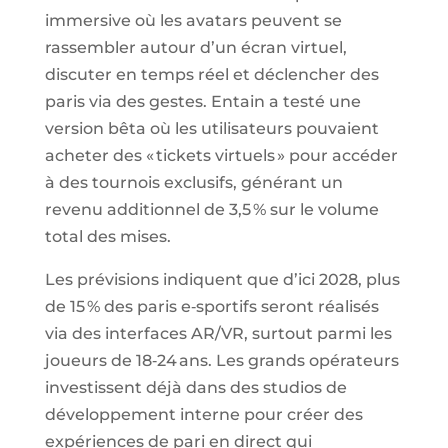
immersive où les avatars peuvent se
rassembler autour d’un écran virtuel,
discuter en temps réel et déclencher des
paris via des gestes. Entain a testé une
version bêta où les utilisateurs pouvaient
acheter des « tickets virtuels » pour accéder
à des tournois exclusifs, générant un
revenu additionnel de 3,5 % sur le volume
total des mises.
Les prévisions indiquent que d’ici 2028, plus
de 15 % des paris e‑sportifs seront réalisés
via des interfaces AR/VR, surtout parmi les
joueurs de 18‑24 ans. Les grands opérateurs
investissent déjà dans des studios de
développement interne pour créer des
expériences de pari en direct qui