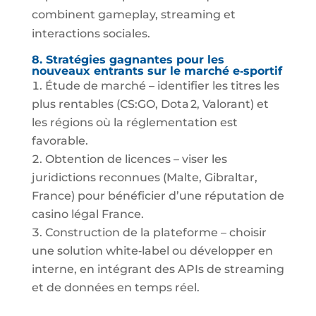
combinent gameplay, streaming et
interactions sociales.
8. Stratégies gagnantes pour les
nouveaux entrants sur le marché e‑sportif
Étude de marché – identifier les titres les
plus rentables (CS:GO, Dota 2, Valorant) et
les régions où la réglementation est
favorable.
Obtention de licences – viser les
juridictions reconnues (Malte, Gibraltar,
France) pour bénéficier d’une réputation de
casino légal France.
Construction de la plateforme – choisir
une solution white‑label ou développer en
interne, en intégrant des APIs de streaming
et de données en temps réel.