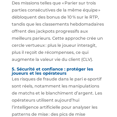
Des missions telles que « Parier sur trois
parties consécutives de la même équipe »
débloquent des bonus de 10 % sur le RTP,
tandis que les classements hebdomadaires
offrent des jackpots progressifs aux
meilleurs parieurs. Cette approche crée un
cercle vertueux : plus le joueur interagit,
plus il reçoit de récompenses, ce qui
augmente la valeur vie du client (CLV).
5. Sécurité et confiance : protéger les
joueurs et les opérateurs
Les risques de fraude dans le pari e‑sportif
sont réels, notamment les manipulations
de matchs et le blanchiment d’argent. Les
opérateurs utilisent aujourd’hui
l’intelligence artificielle pour analyser les
patterns de mise : des pics de mise