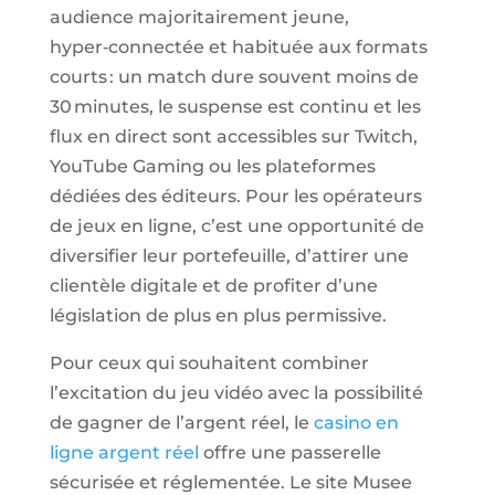
audience majoritairement jeune,
hyper‑connectée et habituée aux formats
courts : un match dure souvent moins de
30 minutes, le suspense est continu et les
flux en direct sont accessibles sur Twitch,
YouTube Gaming ou les plateformes
dédiées des éditeurs. Pour les opérateurs
de jeux en ligne, c’est une opportunité de
diversifier leur portefeuille, d’attirer une
clientèle digitale et de profiter d’une
législation de plus en plus permissive.
Pour ceux qui souhaitent combiner
l’excitation du jeu vidéo avec la possibilité
de gagner de l’argent réel, le
casino en
ligne argent réel
offre une passerelle
sécurisée et réglementée. Le site Musee