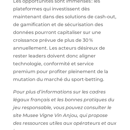
Les opportunités sont immenses : les
plateformes qui investissent dès
maintenant dans des solutions de cash‑out,
de gamification et de sécurisation des
données pourront capitaliser sur une
croissance prévue de plus de 30 %
annuellement. Les acteurs désireux de
rester leaders doivent donc aligner
technologie, conformité et service
premium pour profiter pleinement de la
mutation du marché du sport‑betting.
Pour plus d’informations sur les cadres
légaux français et les bonnes pratiques du
jeu responsable, vous pouvez consulter le
site Musee Vigne Vin Anjou, qui propose
des ressources utiles aux opérateurs et aux