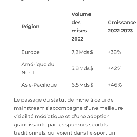
Volume
des
Croissance
Région
mises
2022‑2023
2022
Europe
7,2 Mds $
+38 %
Amérique du
5,8 Mds $
+42 %
Nord
Asie‑Pacifique
6,5 Mds $
+46 %
Le passage du statut de niche à celui de
mainstream s’accompagne d’une meilleure
visibilité médiatique et d’une adoption
grandissante par les sponsors sportifs
traditionnels, qui voient dans l’e‑sport un