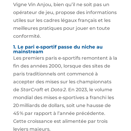
Vigne Vin Anjou, bien qu’il ne soit pas un
opérateur de jeu, propose des informations
utiles sur les cadres légaux français et les
meilleures pratiques pour jouer en toute
conformité.
1. Le pari e‑sportif passe du niche au
mainstream
Les premiers paris e‑sportifs remontent à la
fin des années 2000, lorsque des sites de
paris traditionnels ont commencé à
accepter des mises sur les championnats
de
StarCraft
et
Dota 2
. En 2023, le volume
mondial des mises e‑sportives a franchi les
20 milliards de dollars, soit une hausse de
45 % par rapport à l’année précédente.
Cette croissance est alimentée par trois
leviers majeurs.