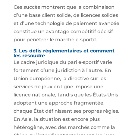
Ces succès montrent que la combinaison
d’une base client solide, de licences solides
et d’une technologie de paiement avancée
constitue un avantage compétitif décisif
pour pénétrer le marché e‑sportif.
3. Les défis réglementaires et comment
les résoudre
Le cadre juridique du pari e‑sportif varie
fortement d’une juridiction à l’autre. En
Union européenne, la directive sur les
services de jeux en ligne impose une
licence nationale, tandis que les États‑Unis
adoptent une approche fragmentée,
chaque État définissant ses propres règles.
En Asie, la situation est encore plus
hétérogène, avec des marchés comme la