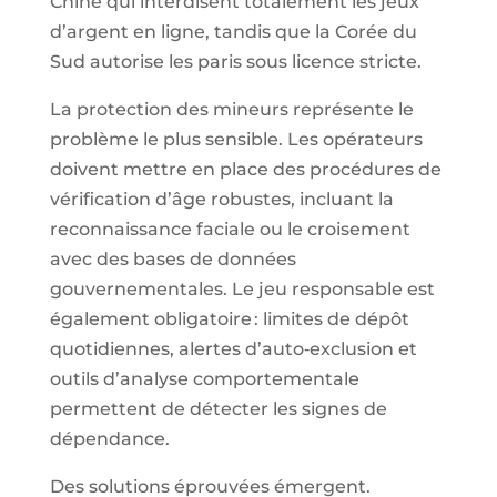
Chine qui interdisent totalement les jeux
d’argent en ligne, tandis que la Corée du
Sud autorise les paris sous licence stricte.
La protection des mineurs représente le
problème le plus sensible. Les opérateurs
doivent mettre en place des procédures de
vérification d’âge robustes, incluant la
reconnaissance faciale ou le croisement
avec des bases de données
gouvernementales. Le jeu responsable est
également obligatoire : limites de dépôt
quotidiennes, alertes d’auto‑exclusion et
outils d’analyse comportementale
permettent de détecter les signes de
dépendance.
Des solutions éprouvées émergent.