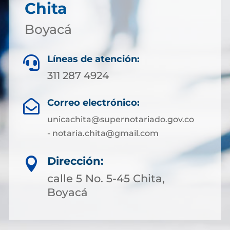
Chita
Boyacá
Líneas de atención:

311 287 4924
Correo electrónico:

unicachita@supernotariado.gov.co
- notaria.chita@gmail.com
Dirección:

calle 5 No. 5-45 Chita,
Boyacá