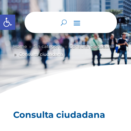
Abrir barra de herramientas
Home
Sin categoría
Consulta ciudadana
9
9
Consulta ciudadana
9
Consulta ciudadana