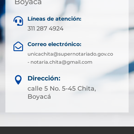
Boyacá
Líneas de atención:

311 287 4924
Correo electrónico:

unicachita@supernotariado.gov.co
- notaria.chita@gmail.com
Dirección:

calle 5 No. 5-45 Chita,
Boyacá