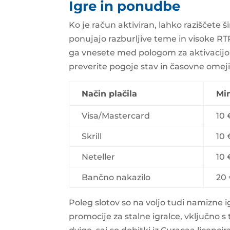
Igre in ponudbe
Ko je račun aktiviran, lahko raziščete ši
ponujajo razburljive teme in visoke RT
ga vnesete med pologom za aktivacijo
preverite pogoje stav in časovne omeji
Način plačila
Mi
Visa/Mastercard
10 
Skrill
10 
Neteller
10 
Bančno nakazilo
20
Poleg slotov so na voljo tudi namizne igr
promocije za stalne igralce, vključno s