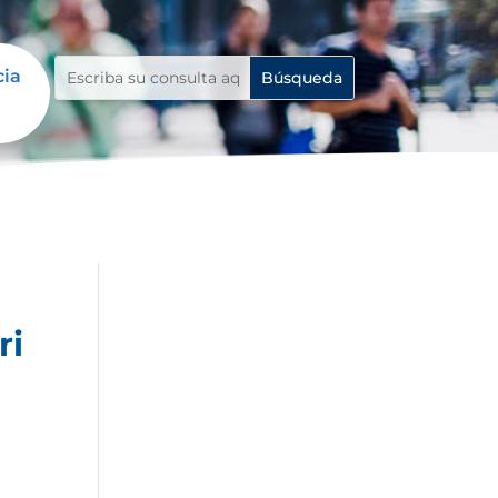
cia
ri