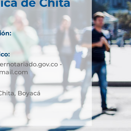
ica de Chita
ión:
ico:
rnotariado.gov.co -
gmail.com
 Chita, Boyacá