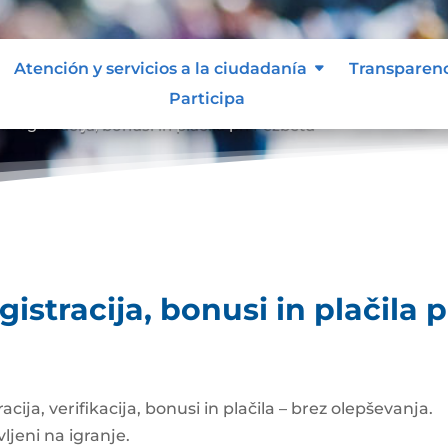
Atención y servicios a la ciudadanía
Transparen
Participa
: registracija, bonusi in plačila pri Fezbetu
istracija, bonusi in plačila p
acija, verifikacija, bonusi in plačila – brez olepševanja.
ljeni na igranje.