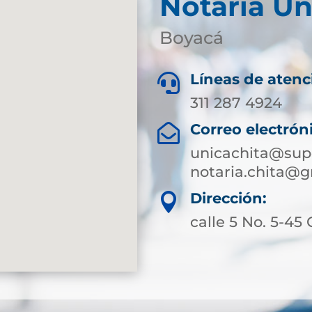
Notaría Ún
Boyacá
Líneas de atenc

311 287 4924
Correo electrón

unicachita@supe
notaria.chita@
Dirección:

calle 5 No. 5-45