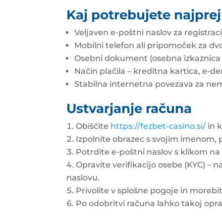
Kaj potrebujete najprej
Veljaven e-poštni naslov za registraci
Mobilni telefon ali pripomoček za dv
Osebni dokument (osebna izkaznica al
Način plačila – kreditna kartica, e-den
Stabilna internetna povezava za ne
Ustvarjanje računa
Obiščite
https://fezbet-casino.si/
in k
Izpolnite obrazec s svojim imenom,
Potrdite e-poštni naslov s klikom na
Opravite verifikacijo osebe (KYC) – 
naslovu.
Privolite v splošne pogoje in morebit
Po odobritvi računa lahko takoj opra